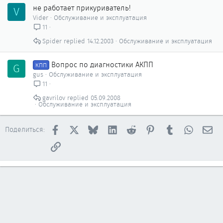
не работает прикуриватель!
V
Vider
Обслуживание и эксплуатация
11
Spider
14.12.2003
Обслуживание и эксплуатация
Вопрос по диагностики АКПП
G
КПП
gus
Обслуживание и эксплуатация
11
gavrilov
05.09.2008
Обслуживание и эксплуатация
Facebook
X
Bluesky
LinkedIn
Reddit
Pinterest
Tumblr
WhatsAp
Эл
Поделиться:
Ссылка