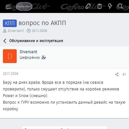
вопрос по АКПП
КПП
А
Д
Diversant
28.11.2006
в
а
т
Обслуживание и эксплуатация
т
о
а
р
н
Diversant
D
т
а
Цефирёнок
е
ч
м
а
ы
л
28.11.2006
#1
а
Беру на днях араба. Вроде все в порядке (на севисе
проверили), только смущает отсутствие на коробке режимов
Power и Snow (смешно).
Вопрос к ГУРУ возможно ли установить данный девайс на такую
коробку