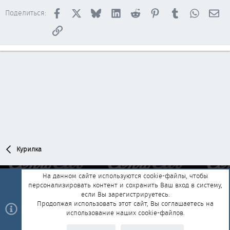
Facebook
X
Bluesky
LinkedIn
Reddit
Pinterest
Tumblr
WhatsAp
Эл
Поделиться:
Ссылка
Курилка
На данном сайте используются cookie-файлы, чтобы
персонализировать контент и сохранить Ваш вход в систему,
Обратная связь
Условия и правила
если Вы зарегистрируетесь.
Политика конфиденциальности
Помощь
Главная
R
Продолжая использовать этот сайт, Вы соглашаетесь на
S
использование наших cookie-файлов.
S
®
Community platform by XenForo
© 2010-2025 XenForo Ltd.
|
Style and