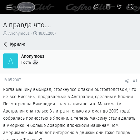
А правда что....
А
Д
Anonymous
18.05.2007
в
а
т
Курилка
т
о
а
р
н
Anonymous
A
т
а
Гость
е
ч
м
а
ы
л
18.05.2007
#1
а
Когда машину выбирал, столкнулся с таким обстоятелством, что
не все Ниссаны, продаваемые в Австралии, сделаны в Японии.
Посмотрел на Википедии - там написано, что Максима (в
Австралии она только 3 литра и только автомат до 2005 года)
собралась полностью в Японии, а теперь Максиму стали делать
в Америке. Я больше доверяю японскоим машинам чем
американским. Мне вот интересно а движки они тоже теперь
делают в Теннеси?