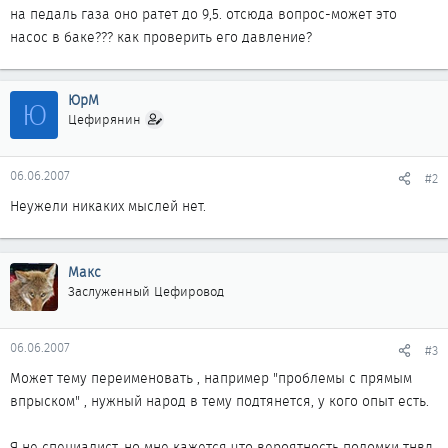
на педаль газа оно ратет до 9,5. отсюда вопрос-может это
насос в баке??? как проверить его давление?
ЮрМ
Ю
Цефирянин
06.06.2007
#2
Неужели никаких мыслей нет.
Макс
Заслуженный Цефировод
06.06.2007
#3
Может тему переименовать , например "проблемы с прямым
впрыском" , нужный народ в тему подтянется, у кого опыт есть.
Я не специалист, но мне кажется что вероятность поломки тнвд