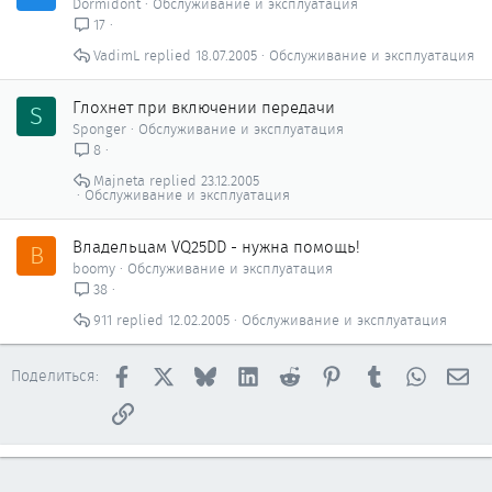
Dormidont
Обслуживание и эксплуатация
17
VadimL
18.07.2005
Обслуживание и эксплуатация
Глохнет при включении передачи
S
Sponger
Обслуживание и эксплуатация
8
Majneta
23.12.2005
Обслуживание и эксплуатация
Владельцам VQ25DD - нужна помощь!
B
boomy
Обслуживание и эксплуатация
38
911
12.02.2005
Обслуживание и эксплуатация
Facebook
X
Bluesky
LinkedIn
Reddit
Pinterest
Tumblr
WhatsAp
Эл
Поделиться:
Ссылка