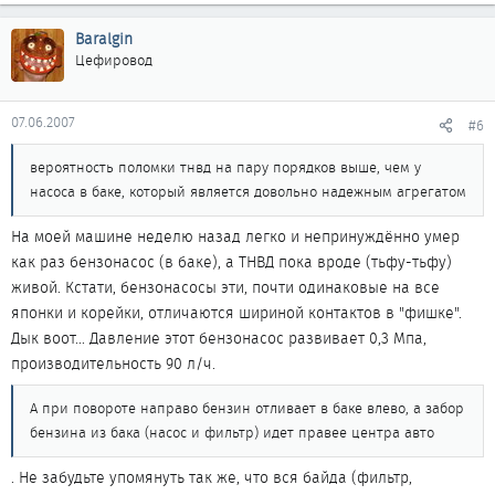
Baralgin
Цефировод
07.06.2007
#6
вероятность поломки тнвд на пару порядков выше, чем у
насоса в баке, который является довольно надежным агрегатом
На моей машине неделю назад легко и непринуждённо умер
как раз бензонасос (в баке), а ТНВД пока вроде (тьфу-тьфу)
живой. Кстати, бензонасосы эти, почти одинаковые на все
японки и корейки, отличаются шириной контактов в "фишке".
Дык воот... Давление этот бензонасос развивает 0,3 Мпа,
производительность 90 л/ч.
А при повороте направо бензин отливает в баке влево, а забор
бензина из бака (насос и фильтр) идет правее центра авто
. Не забудьте упомянуть так же, что вся байда (фильтр,