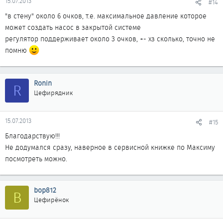
15.07.2013
#14
"в стену" около 6 очков, т.е. максимальное давление которое
может создать насос в закрытой системе
регулятор поддерживает около 3 очков, +- хз сколько, точно не
помню
Ronin
R
Цефирядник
15.07.2013
#15
Благодарствую!!!
Не додумался сразу, наверное в сервисной книжке по Максиму
посмотреть можно.
bop812
B
Цефирёнок