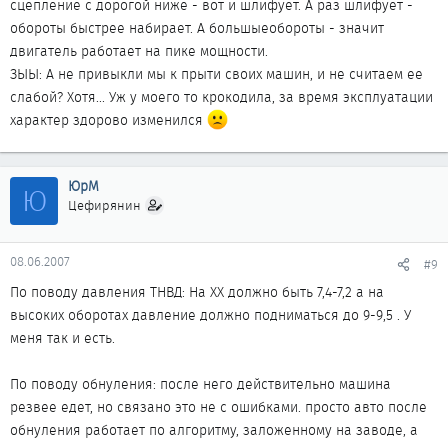
сцепление с дорогой ниже - вот и шлифует. А раз шлифует -
обороты быстрее набирает. А большыеобороты - значит
двигатель работает на пике мощности.
ЗЫЫ: А не привыкли мы к прыти своих машин, и не считаем ее
слабой? Хотя... Уж у моего то крокодила, за время эксплуатации
характер здорово изменился
ЮрМ
Ю
Цефирянин
08.06.2007
#9
По поводу давления ТНВД: На ХХ должно быть 7,4-7,2 а на
высоких оборотах давление должно подниматься до 9-9,5 . У
меня так и есть.
По поводу обнуления: после него действительно машина
резвее едет, но связано это не с ошибками. просто авто после
обнуления работает по алгоритму, заложенному на заводе, а