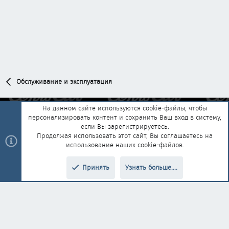
Обслуживание и эксплуатация
На данном сайте используются cookie-файлы, чтобы
персонализировать контент и сохранить Ваш вход в систему,
Обратная связь
Условия и правила
если Вы зарегистрируетесь.
Политика конфиденциальности
Помощь
Главная
R
Продолжая использовать этот сайт, Вы соглашаетесь на
S
использование наших cookie-файлов.
S
®
Community platform by XenForo
© 2010-2025 XenForo Ltd.
|
Style and
Принять
Узнать больше....
®
add-ons by ThemeHouse
Перевод от Jumuro
Верх
Низ