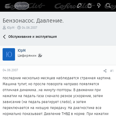
Бензонасос. Давление.
А
Д
ЮрМ
04.06.2007
в
а
т
Обслуживание и эксплуатация
т
о
а
р
н
ЮрМ
т
а
Ю
е
ч
Цефирянин
м
а
ы
л
а
04.06.2007
#1
последние несколько месяцев наблюдается странная картина.
Машина тупит, но просле поворота направо появляется
отличная динамика...на минуту-полторы. В движении при
нажатии на педаль газа сначало резкое ускорение, затем
зависание (на педаль реагирует слабо), а затем
переключается на низшую передачу. На диагностике все
нормально показывает. Давление ТНВД в норме. При нажатии