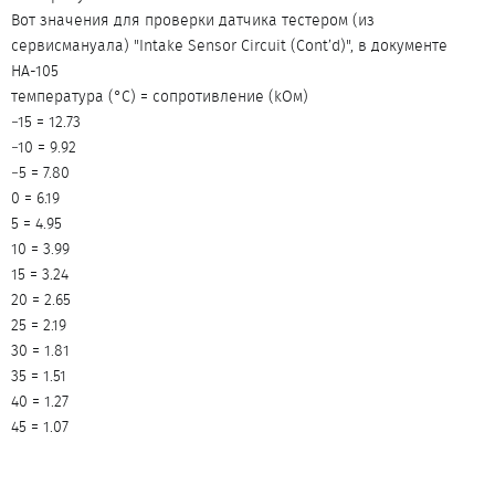
Вот значения для проверки датчика тестером (из
сервисмануала) "Intake Sensor Circuit (Cont’d)", в документе
НА-105
температура (°C) = сопротивление (kОм)
−15 = 12.73
−10 = 9.92
−5 = 7.80
0 = 6.19
5 = 4.95
10 = 3.99
15 = 3.24
20 = 2.65
25 = 2.19
30 = 1.81
35 = 1.51
40 = 1.27
45 = 1.07