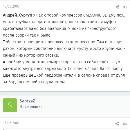
16.06.2007
#3
Андрей_Сургут
! У нас с тобой компрессор CALSONIC 8L. Ему пох..,
есть в трубках хладагент или нет, электромагнитная муфта
срабатывает даже без давления. У меня на "конструкторе"
после сборки так и было.
Тебе стоит проверить проводку на компрессоре. Там есть один
рзъём, который собственно включает муфту, место неудачное -
самый низ моторного отсека.
А вообще у меня тоже компрессор странно себя ведёт - шум
как-будто внутри всё заржавело. Сегодня к "дяде Васе" поеду.
Ещё проверь цешкой пердохранители, в салоне справа от руля
за бардачком либо под капотом.
SanczeZ
S
Цефирядник
16.06.2007
#4