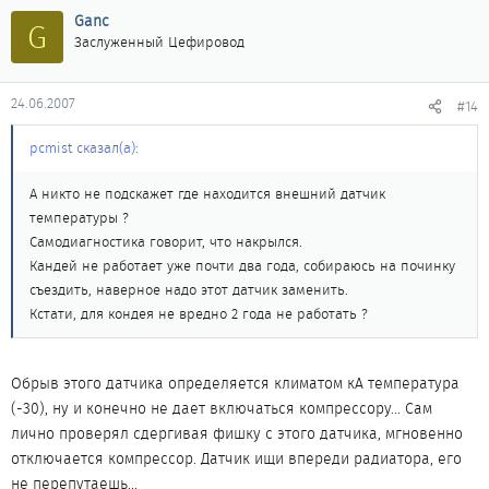
Ganc
G
Заслуженный Цефировод
24.06.2007
#14
pcmist сказал(а):
А никто не подскажет где находится внешний датчик
температуры ?
Самодиагностика говорит, что накрылся.
Кандей не работает уже почти два года, собираюсь на починку
съездить, наверное надо этот датчик заменить.
Кстати, для кондея не вредно 2 года не работать ?
Обрыв этого датчика определяется климатом кА температура
(-30), ну и конечно не дает включаться компрессору... Сам
лично проверял сдергивая фишку с этого датчика, мгновенно
отключается компрессор. Датчик ищи впереди радиатора, его
не перепутаешь...