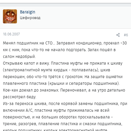
Baralgin
Цефировод
18.06.2007
#6
Менял подшипник на СТО... Заправил кондиционер, проехал ~30
км с ним, пока что-то не начало подгорать. Запах пошёл в
салон недобрый.
Открываю капот и вижу. Пластина муфты не прижата к шкиву
(электромагнитной мумте кирдык - поплавилась), шкив
перекошен, обо что-то трётся с грохотом. На защите ошмётки
плавленного пластика (крышки и сепараторы подшипника).
Кое-как доехал до знакомых. Переночевал, а на утро детально
рассмотрел беду.
Из-за перекоса шкива, после корявой замены подшипника, при
включении А/C, пластина муфты прижималась не всей
поверхностью, и на больших оборотах проскальзывала -
трение, разогрев, плавление пластика и смазки подшипника,
кирдык подшипнику, кирдык электромагнитной муфте.