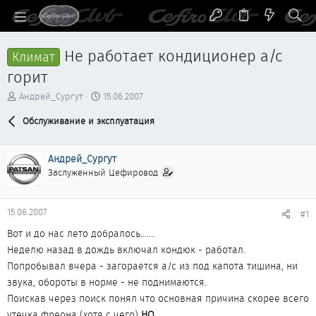
Не работает кондиционер a/c
Климат
горит
А
Д
Андрей_Сургут
15.06.2007
в
а
т
Обслуживание и эксплуатация
т
о
а
р
н
Андрей_Сургут
т
а
е
ч
Заслуженный Цефировод
м
а
ы
л
а
15.06.2007
#1
Вот и до нас лето добралось.......
Неделю назад в дождь включал кондюк - работал.
Попробывал вчера - загорается a/c из под капота тишина, ни
звука, обороты в норме - не поднимаются.
Поискав через поиск понял что основная причина скорее всего
утечка фреона (хотя с чего)
НО
.....