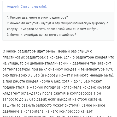
Андрей_Сургут сказал(а):
1. Каково давление в этом радиаторе?
2.Можно ли вкрутить шуруп в эту микроскопическую дырочку, а
сверху намертво залить эпоксидкой или еще чем нибудь.
3.Может кто-нибудь делал нечто подобное?
О каком радиаторе идет речь? Первый раз слышу о
пластиковых радиаторах в кондее. Если о радиаторе кондея что
на улице, то он цельнометаллический и давление там зависит
от температуры, при выключенном кондее и темепературе 16°C
оно примерно 3.5 Бар (в морозы может и намного меньше быть),
а при работе кондея норма 6 Бар, хотя и до 10 Бар может
подниматься, в жаркую погоду (в испарителе конденсируется
хладагент охлаждаясь после сжатия в компрессоре а он
запросто до 25 бар давит, если выходит из строя система
защиты то рвануть запросто может система). Самое низкое
давление в испарителе, из него компрессор качает