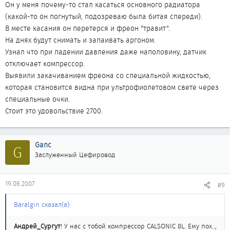
Он у меня почему-то стал касаться основного радиатора
(какой-то он погнутый, подозреваю была битая спереди).
В месте касания он перетерся и фреон "травит".
На днях будут снимать и запаивать аргоном.
Узнал что при падении давления даже наполовину, датчик
отключает компрессор.
Выявили закачиванием фреона со специальной жидкостью,
которая становится видна при ультрофиолетовом свете через
специальные очки.
Стоит это удовольствие 2700.
Ganc
G
Заслуженный Цефировод
19.06.2007
#9
Baralgin сказал(а):
Андрей_Сургут
! У нас с тобой компрессор CALSONIC 8L. Ему пох..,