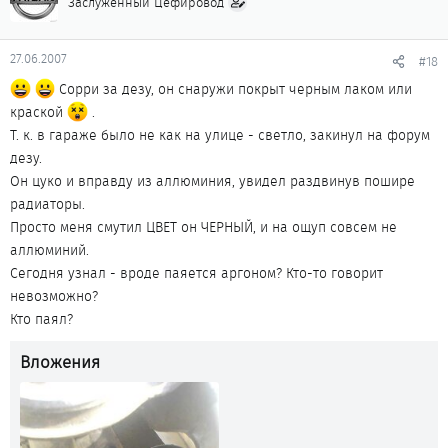
Заслуженный Цефировод
27.06.2007
#18
Сорри за дезу, он снаружи покрыт черным лаком или
краской
.
Т. к. в гараже было не как на улице - светло, закинул на форум
дезу.
Он цуко и вправду из аллюминия, увидел раздвинув пошире
радиаторы.
Просто меня смутил ЦВЕТ он ЧЕРНЫЙ, и на ощуп совсем не
аллюминий.
Сегодня узнал - вроде паяется аргоном? Кто-то говорит
невозможно?
Кто паял?
Вложения