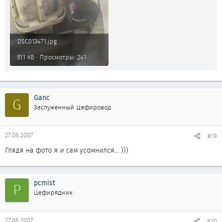
DSC013471.jpg
51.1 КБ · Просмотры: 241
Ganc
G
Заслуженный Цефировод
27.06.2007
#19
Глядя на фото я и сам усомнился... )))
pcmist
P
Цефирядник
27.06.2007
#20