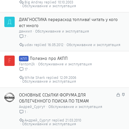
Big Andrey
10.10.2003
Обслуживание и эксплуатация
ДИАГНОСТИКА перерасход топлива! читать у кого
Д
ест много
даниил
Обслуживание и эксплуатация
7
udav
16.05.2012
Обслуживание и эксплуатация
Полезно про АКПП
F
КПП
Fantom2k
Обслуживание и эксплуатация
17
White Shark
12.09.2006
Обслуживание и эксплуатация
З
З
ОСНОВНЫЕ ССЫЛКИ ФОРУМА ДЛЯ
а
а
ОБЛЕГЧЕННОГО ПОИСКА ПО ТЕМАМ
к
к
Андрей_Сургут
Обслуживание и эксплуатация
р
р
1
ы
е
Андрей_Сургут
21.03.2010
т
п
Обслуживание и эксплуатация
о
л