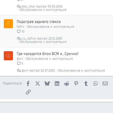
Alex_Msk
05.05.2008
Обслуживание и эксплуатация
Подогрев заднего стекла
F
FatYx
Обслуживание и эксплуатация
10
Lis_Cefiro
28.12.2005
Обслуживание и эксплуатация
Где находится блок ВСМ и...Срочно!
Ф
фил
Обслуживание и эксплуатация
0
фил
02.07.2003
Обслуживание и эксплуатация
Facebook
X
Bluesky
LinkedIn
Reddit
Pinterest
Tumblr
WhatsAp
Эл
Поделиться:
Ссылка