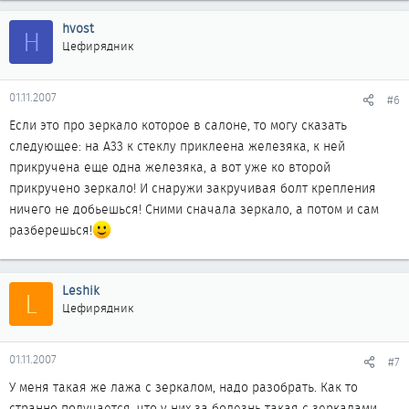
hvost
H
Цефирядник
01.11.2007
#6
Если это про зеркало которое в салоне, то могу сказать
следующее: на А33 к стеклу приклеена железяка, к ней
прикручена еще одна железяка, а вот уже ко второй
прикручено зеркало! И снаружи закручивая болт крепления
ничего не добьешься! Сними сначала зеркало, а потом и сам
разберешься!
Leshik
L
Цефирядник
01.11.2007
#7
У меня такая же лажа с зеркалом, надо разобрать. Как то
странно получается, что у них за болезнь такая с зеркалами...