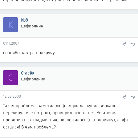
kb8
K
Цефирянин
01.11.2007
#8
спасибо завтра подкручу
Стасёк
С
Цефирядник
12.08.2008
#9
Такая проблема, заметил люфт зеркала, купил зеркало
перекинул все потроха, проверил люфта нет. Установил
проверил на складывания, несложилось (наполовину), люфт
остался! В чём проблема?