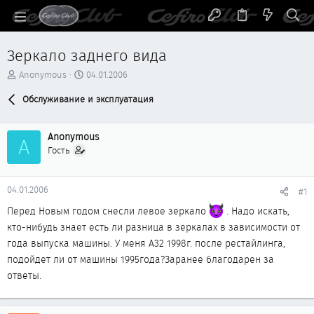
Зеркало заднего вида
А
Д
Anonymous
04.01.2006
в
а
т
Обслуживание и эксплуатация
т
о
а
р
н
Anonymous
т
а
A
е
ч
Гость
м
а
ы
л
а
04.01.2006
#1
Перед Новым годом снесли левое зеркало
. Надо искать,
кто-нибудь знает есть ли разница в зеркалах в зависимости от
года выпуска машины. У меня А32 1998г. после рестайлинга,
подойдет ли от машины 1995года?Заранее благодарен за
ответы.