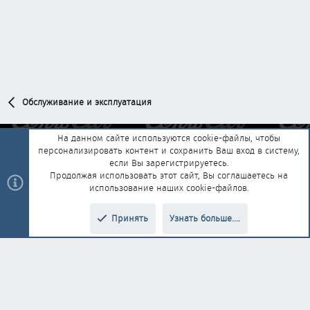
Обслуживание и эксплуатация
На данном сайте используются cookie-файлы, чтобы
персонализировать контент и сохранить Ваш вход в систему,
Обратная связь
Условия и правила
если Вы зарегистрируетесь.
Политика конфиденциальности
Помощь
Главная
R
Продолжая использовать этот сайт, Вы соглашаетесь на
S
использование наших cookie-файлов.
S
®
Community platform by XenForo
© 2010-2025 XenForo Ltd.
|
Style and
Принять
Узнать больше....
®
add-ons by ThemeHouse
Перевод от Jumuro
Верх
Низ