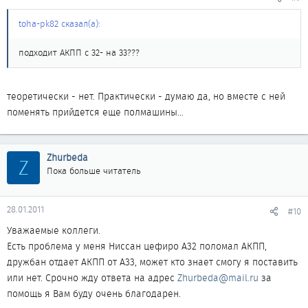
toha-pk82 сказал(а):
подходит АКПП с 32- на 33???
теоретически - нет. Практически - думаю да, но вместе с ней
поменять прийдется еще полмашины...
Zhurbeda
Z
Пока больше читатель
28.01.2011
#10
Уважаемые коллеги.
Есть проблема у меня Ниссан цефиро А32 поломал АКПП,
дружбан отдает АКПП от А33, может кто знает смогу я поставить
или нет. Срочно жду ответа на адрес
Zhurbeda@mail.ru
за
помощь я Вам буду очень благодарен.