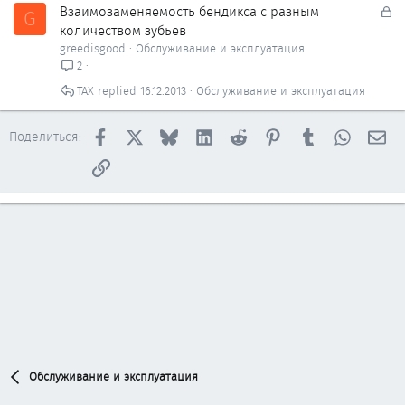
З
Взаимозаменяемость бендикса с разным
G
а
количеством зубьев
к
greedisgood
Обслуживание и эксплуатация
р
2
ы
ТАХ
16.12.2013
Обслуживание и эксплуатация
т
о
Facebook
X
Bluesky
LinkedIn
Reddit
Pinterest
Tumblr
WhatsAp
Эл
Поделиться:
Ссылка
Обслуживание и эксплуатация