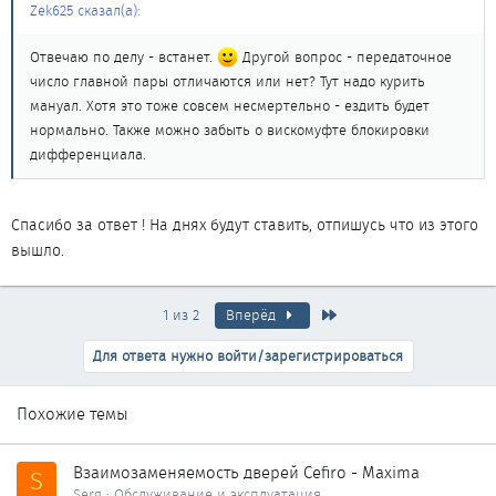
Zek625 сказал(а):
Отвечаю по делу - встанет.
Другой вопрос - передаточное
число главной пары отличаются или нет? Тут надо курить
мануал. Хотя это тоже совсем несмертельно - ездить будет
нормально. Также можно забыть о вискомуфте блокировки
дифференциала.
Спасибо за ответ ! На днях будут ставить, отпишусь что из этого
вышло.
Последняя
1 из 2
Вперёд
Для ответа нужно войти/зарегистрироваться
Похожие темы
Взаимозаменяемость дверей Cefiro - Maxima
S
Serg
Обслуживание и эксплуатация