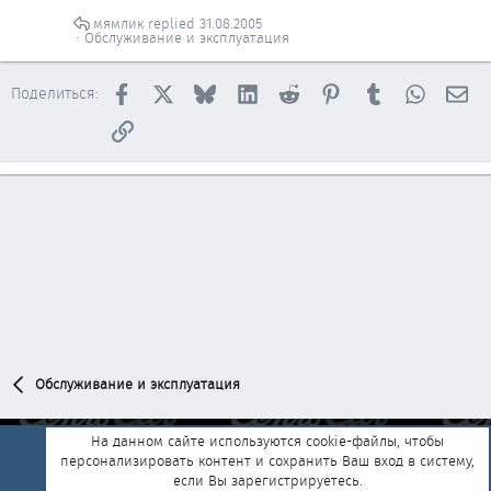
мямлик
31.08.2005
Обслуживание и эксплуатация
Facebook
X
Bluesky
LinkedIn
Reddit
Pinterest
Tumblr
WhatsAp
Эл
Поделиться:
Ссылка
Обслуживание и эксплуатация
На данном сайте используются cookie-файлы, чтобы
персонализировать контент и сохранить Ваш вход в систему,
Обратная связь
Условия и правила
если Вы зарегистрируетесь.