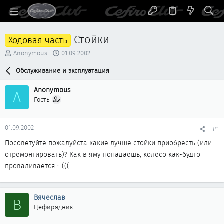
Стойки
Ходовая часть
А
Д
Anonymous
01.09.2002
в
а
т
Обслуживание и эксплуатация
т
о
а
р
н
Anonymous
A
т
а
Гость
е
ч
м
а
ы
л
01.09.2002
#1
а
Посоветуйте пожалуйста какие лучше стойки приобресть (или
отремонтировать)? Как в яму попадаешь, колесо как-будто
проваливается :-(((
Вячеслав
В
Цефирядник