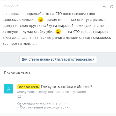
02.09.2002
#2
а шаровые в порядке? а то на СТО одно съездил (мля
сэкономил деньги......
привод менял...так они ..уки рваные
(sorry нет слов других) гайку на шаровой наживулили и не
затянули......думал стойку убил
........ на СТО говорят шаровая
в хламе...... сделал запасные рычаги начали ставить оказалось
все прозаичней.........
Для ответа нужно войти/зарегистрироваться
Похожие темы
Где купить стойки в Москве?
A
Ходовая часть
Anonymous
Обслуживание и эксплуатация
1
Stardancer
09.11.2007
Обслуживание и эксплуатация