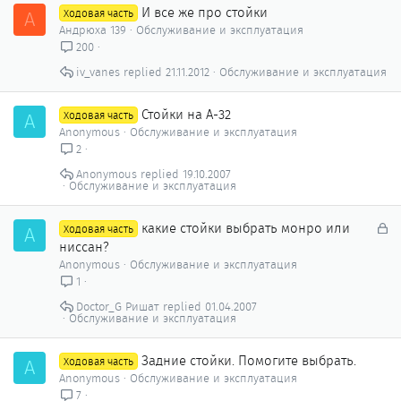
И все же про стойки
А
Ходовая часть
Андрюха 139
Обслуживание и эксплуатация
200
iv_vanes
21.11.2012
Обслуживание и эксплуатация
Стойки на А-32
A
Ходовая часть
Anonymous
Обслуживание и эксплуатация
2
Anonymous
19.10.2007
Обслуживание и эксплуатация
З
какие стойки выбрать монро или
A
Ходовая часть
а
ниссан?
к
Anonymous
Обслуживание и эксплуатация
р
1
ы
Doctor_G Ришат
01.04.2007
т
Обслуживание и эксплуатация
о
Задние стойки. Помогите выбрать.
A
Ходовая часть
Anonymous
Обслуживание и эксплуатация
7