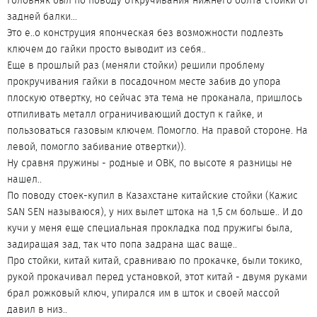
Головняк был по поводу откручивания нижнего болта стойки от
задней балки...
Это е..о конструция японческая без возможности подлезть
ключем до гайки просто выводит из себя..
Еще в прошлый раз (меняли стойки) решили проблему
прокручивания гайки в посадочном месте забив до упора
плоскую отвертку, но сейчас эта тема не проканала, пришлось
отпиливать металл ограничивающий доступ к гайке, и
пользоваться газовым ключем. Помогло. На правой стороне. На
левой, помогло забивание отвертки)).
Ну сравня пружины - родные и ОВК, по высоте я разницы не
нашел..
По поводу стоек-купил в Казахстане китайские стойки (Кажис
SAN SEN называюся), у них вылет штока на 1,5 см больше.. И до
кучи у меня еще специальная прокладка под пружигы была,
задиращая зад, так что попа задрана щас ваще..
Про стойки, китай китай, сравниваю по прокачке, были токико,
рукой прокачивал перед установкой, этот китай - двумя руками
брал рожковый ключ, упирался им в шток и своей массой
давил в низ..