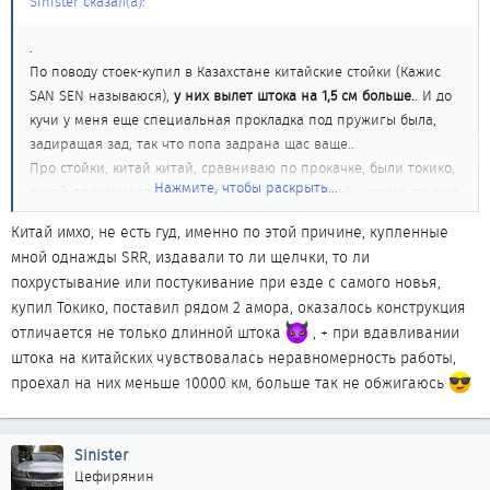
Sinister сказал(а):
.
По поводу стоек-купил в Казахстане китайские стойки (Кажис
SAN SEN называюся),
у них вылет штока на 1,5 см больше.
. И до
кучи у меня еще специальная прокладка под пружигы была,
задиращая зад, так что попа задрана щас ваще..
Про стойки, китай китай, сравниваю по прокачке, были токико,
Нажмите, чтобы раскрыть...
рукой прокачивал перед установкой, этот китай - двумя руками
брал рожковый ключ, упирался им в шток и своей массой давил
Китай имхо, не есть гуд, именно по этой причине, купленные
в низ..
мной однажды SRR, издавали то ли щелчки, то ли
Просто рукой не реально прокачать.
похрустывание или постукивание при езде с самого новья,
купил Токико, поставил рядом 2 амора, оказалось конструкция
отличается не только длинной штока
, + при вдавливании
штока на китайских чувствовалась неравномерность работы,
проехал на них меньше 10000 км, больше так не обжигаюсь
Sinister
Цефирянин