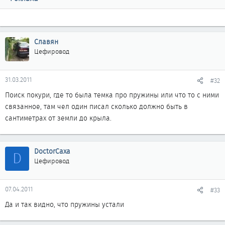
Славян
Цефировод
31.03.2011
#32
Поиск покури, где то была темка про пружины или что то с ними
связанное, там чел один писал сколько должно быть в
сантиметрах от земли до крыла.
DoctorCaxa
D
Цефировод
07.04.2011
#33
Да и так видно, что пружины устали