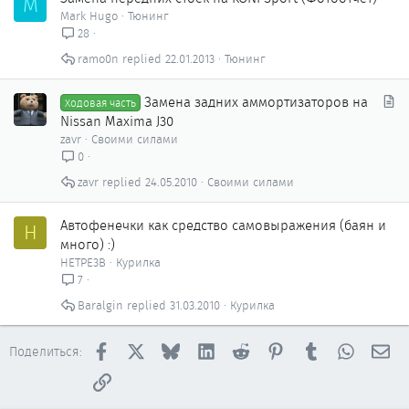
M
Mark Hugo
Тюнинг
28
ramo0n
22.01.2013
Тюнинг
С
Замена задних аммортизаторов на
Ходовая часть
т
Nissan Maxima J30
а
zavr
Своими силами
т
0
ь
zavr
24.05.2010
Своими силами
я
Автофенечки как сpедство самовыражения (баян и
H
много) :)
HETPE3B
Курилка
7
Baralgin
31.03.2010
Курилка
Facebook
X
Bluesky
LinkedIn
Reddit
Pinterest
Tumblr
WhatsAp
Эл
Поделиться:
Ссылка