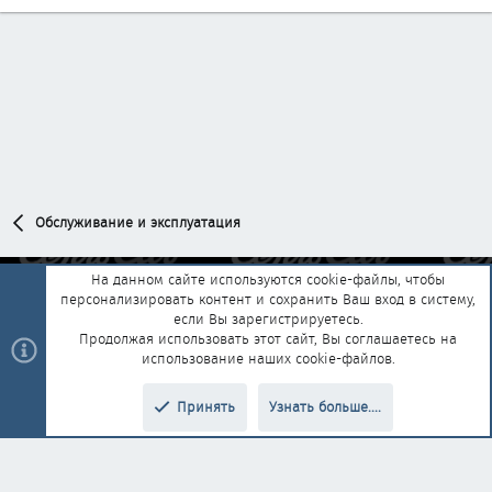
Обслуживание и эксплуатация
На данном сайте используются cookie-файлы, чтобы
персонализировать контент и сохранить Ваш вход в систему,
Обратная связь
Условия и правила
если Вы зарегистрируетесь.
Политика конфиденциальности
Помощь
Главная
R
Продолжая использовать этот сайт, Вы соглашаетесь на
S
использование наших cookie-файлов.
S
®
Community platform by XenForo
© 2010-2025 XenForo Ltd.
|
Style and
Принять
Узнать больше....
®
add-ons by ThemeHouse
Перевод от Jumuro
Верх
Низ