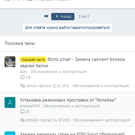
Первый
Назад
2 из 2
Для ответа нужно войти/зарегистрироваться
Похожие темы
Фото отчет - Замена сайлент блоков
Ходовая часть
задней балки
Alex
Обслуживание и эксплуатация
116
remus
22.04.2014
Обслуживание и эксплуатация
Установка резиновых проставок от "Копейки"
А
Алексей001
Обслуживание и эксплуатация
25
WEKAN
24.07.2012
Обслуживание и эксплуатация
Замена передних стоек на KONI Sport (Фотоотчёт)