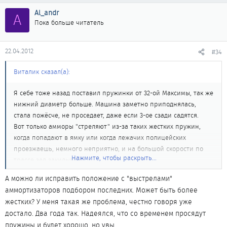
Al_andr
A
Пока больше читатель
22.04.2012
#34
Виталик сказал(а):
Я себе тоже назад поставил пружинки от 32-ой Максимы, так же
нижний диаметр больше. Машина заметно приподнялась,
стала пожёсче, не проседает, даже если 3-ое сзади садятся.
Вот только амморы "стреляют" из-за таких жестких пружин,
когда попадают в ямку или когда лежачих полицейских
проезжаешь, немного неприятно, и на большой скорости по
Нажмите, чтобы раскрыть...
трассе зад закидывает.
А так все Гуд, уже год, полет нормальный.
А можно ли исправить положение с "выстрелами"
аммортизаторов подбором последних. Может быть более
жестких? У меня такая же проблема, честно говоря уже
достало. Два года так. Надеялся, что со временем просядут
пружины и будет хорошо, но увы...