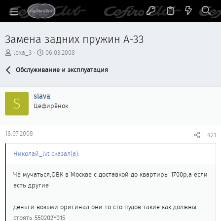
Замена задних пружин А-33
А
Д
lexa_3
06.03.2008
в
а
т
Обслуживание и эксплуатация
т
о
а
р
н
slava
т
а
S
е
ч
Цефирёнок
м
а
ы
л
а
18.07.2008
#21
Николай_lvt сказал(а):
Чё мучаться,ОВК в Москве с доставкой до квартиры 1700р,а если
есть другие
деньги возьми оригинал они то сто пудов такие как должны
стоять 550202Y015