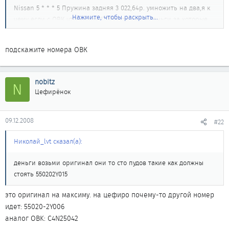
Nissan 5 * * * 5 Пружина задняя 3 022,64р. умножить на два,я к
Нажмите, чтобы раскрыть...
чему если с ОВК что не так 1700р это не те деньги за которые
придётся растраиватся.
______________________________________
подскажите номера ОВК
CEFIRO GF A-33 2L. 2000г.
nobitz
N
Цефирёнок
09.12.2008
#22
Николай_lvt сказал(а):
деньги возьми оригинал они то сто пудов такие как должны
стоять 550202Y015
это оригинал на максиму. на цефиро почему-то другой номер
идет: 55020-2Y006
аналог OBK: C4N25042