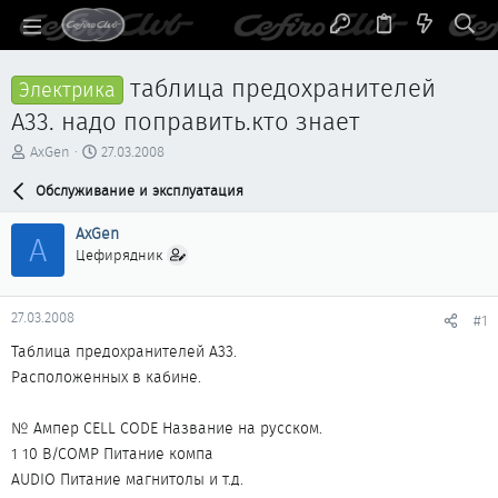
таблица предохранителей
Электрика
А33. надо поправить.кто знает
А
Д
AxGen
27.03.2008
в
а
т
Обслуживание и эксплуатация
т
о
а
р
н
AxGen
A
т
а
Цефирядник
е
ч
м
а
ы
л
27.03.2008
#1
а
Таблица предохранителей А33.
Расположенных в кабине.
№ Ампер CELL CODE Название на русском.
1 10 B/COMP Питание компа
AUDIO Питание магнитолы и т.д.