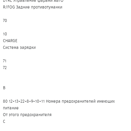
DTRL Управление фарами АВТО
R/FOG Задние противотуманки
70
10
CHARGE
Система зарядки
71
72
B
80 12+13+22+8+9+10+11 Номера предохранителей имеющих
питание
От этого предохранителя
C