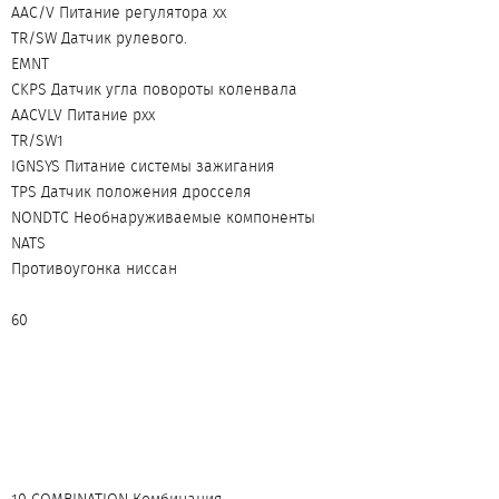
AAC/V Питание регулятора хх
TR/SW Датчик рулевого.
EMNT
CKPS Датчик угла повороты коленвала
AACVLV Питание рхх
TR/SW1
IGNSYS Питание системы зажигания
TPS Датчик положения дросселя
NONDTC Необнаруживаемые компоненты
NATS
Противоугонка ниссан
60