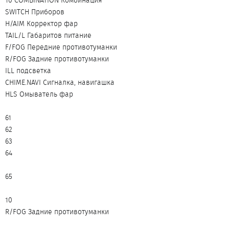
10 COMBINATION Комбинация
SWITCH Приборов
H/AIM Корректор фар
TAIL/L Габаритов питание
F/FOG Передние противотуманки
R/FOG Задние противотуманки
ILL подсветка
CHIME.NAVI Сигналка, навигашка
HLS Омыватель фар
61
62
63
64
65
10
R/FOG Задние противотуманки