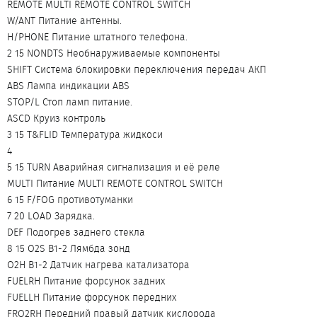
REMOTE MULTI REMOTE CONTROL SWITCH
W/ANT Питание антенны.
H/PHONE Питание штатного телефона.
2 15 NONDTS Необнаруживаемые компоненты
SHIFT Система блокировки переключения передач АКП
ABS Лампа индикации АBS
STOP/L Стоп ламп питание.
ASCD Круиз контроль
3 15 T&FLID Температура жидкоси
4
5 15 TURN Аварийная сигнализация и её реле
MULTI Питание MULTI REMOTE CONTROL SWITCH
6 15 F/FOG противотуманки
7 20 LOAD Зарядка.
DEF Подогрев заднего стекла
8 15 O2S B1-2 Лямбда зонд
O2H B1-2 Датчик нагрева катализатора
FUELRH Питание форсунок задних
FUELLH Питание форсунок передних
FRO2RH Передний правый датчик кислорода