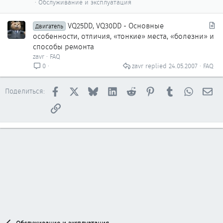
Обслуживание и эксплуатация
С
VQ25DD, VQ30DD - Основные
Двигатель
т
особенности, отличия, «тонкие» места, «болезни» и
а
способы ремонта
т
zavr
FAQ
ь
zavr
24.05.2007
FAQ
0
я
Facebook
X
Bluesky
LinkedIn
Reddit
Pinterest
Tumblr
WhatsAp
Эл
Поделиться:
Ссылка