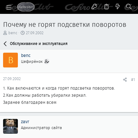
Почему не горят подсветки поворотов
А
Д
benc
27.09.2002
в
а
т
Обслуживание и эксплуатация
т
о
а
р
н
benc
B
т
а
Цефирёнок
е
ч
м
а
ы
л
27.09.2002
#1
а
1. Как включаются и когда горят подсветка поворотов.
2.Как должны работать убиралки зеркал.
Заранее благодарен всем
zavr
Администратор сайта