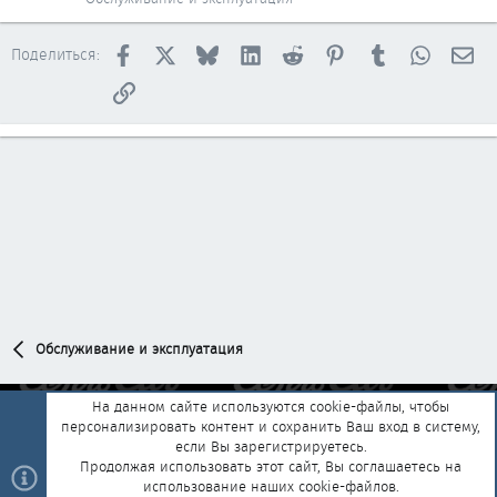
Facebook
X
Bluesky
LinkedIn
Reddit
Pinterest
Tumblr
WhatsAp
Эл
Поделиться:
Ссылка
Обслуживание и эксплуатация
На данном сайте используются cookie-файлы, чтобы
персонализировать контент и сохранить Ваш вход в систему,
Обратная связь
Условия и правила
если Вы зарегистрируетесь.
Политика конфиденциальности
Помощь
Главная
R
Продолжая использовать этот сайт, Вы соглашаетесь на
S
использование наших cookie-файлов.
S