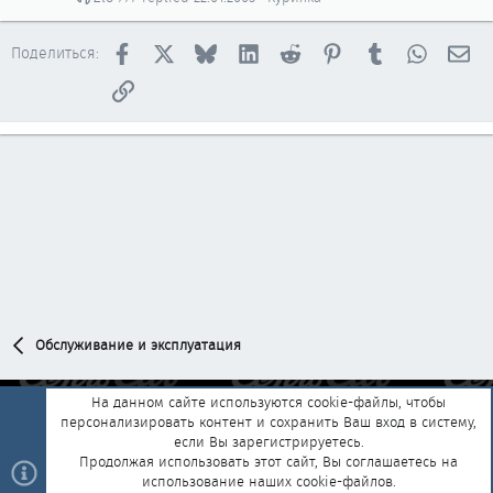
Facebook
X
Bluesky
LinkedIn
Reddit
Pinterest
Tumblr
WhatsAp
Эл
Поделиться:
Ссылка
Обслуживание и эксплуатация
На данном сайте используются cookie-файлы, чтобы
персонализировать контент и сохранить Ваш вход в систему,
Обратная связь
Условия и правила
если Вы зарегистрируетесь.
Политика конфиденциальности
Помощь
Главная
R
Продолжая использовать этот сайт, Вы соглашаетесь на
S
использование наших cookie-файлов.
S