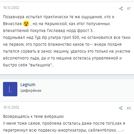
16.10.2002
#7
Позавчера испытал практически те же ощущения, что и
Вячеслав
, но на Нарымской, как итог полученных
впечатлений покупка Гиславед норд фрост 3...
подумывал над Гуд Ир ультра грип 500, но остановился все таки
на первом, это просто блаженство какое то-- вчера полдня
пытался сорвать в занос машину, удалось это только на участке
абсолютного льда, да и то машина осталась управляемой и
быстро себя "вытащила"...
Legnum
L
Цефирёнок
16.10.2002
#8
Возвращаясь к теме вибрации:
У меня тоже самое, проблема осталась даже после того,как я
перетряхнул всю подвеску-амортизаторы, сайлентблоки, .....-