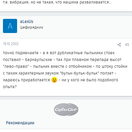
т.е. вибрация, но не такая, что машина разваливается...
aLexUs
A
Цефирядник
15.10.2002
#5
точно подмечаете - а я вот дубликатные пыльники стоек
поставил - барнаульские - так при плавном перепаде высот
"лево-право" - пыльник вместе с отбойником - по штоку стойки
с таким характерным звуком "бульк-бульк-бульк" ползет -
надеюсь приработается
- ни у кого не было подобного
опыта?
Рекомендации