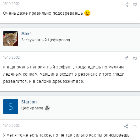
15.10.2002
#2
Очень даже правильно подозреваешь
Макс
Заслуженный Цефировод
15.10.2002
#3
и еще очень неприятный эффект , когда едишь по мелким
ледяным кочкам, макшина входит в резонанс и того гляди
развалится, и в салоне дребезжит все.
Starcon
S
Цефировод
15.10.2002
#4
У меня тоже есть такое, но не так сильно как ты описываешь -