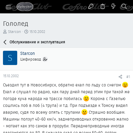
Гололед
А
Д
Starcon
15.10.2002
в
а
т
Обслуживание и эксплуатация
т
о
а
р
н
Starcon
S
т
а
Цефировод
е
ч
м
а
ы
л
15.10.2002
#1
а
Съездил тут в Новосибирск, обратно ехал по льду со снегом
Ехал и слушал по радио, как пару дней перед этим при такой же
погоде куча народа на трассе побилась
Корона с Газелью
сошлись лоб в лоб (4 трупа) и т.д. При подъезде к Томску видел
аварию, судя по всему опять с трупами
Страшно вообщем.
Машины ползут 40-60 км/ч, заднеприводных откровенно жалко
- мотает как это самое в проруби. Переднеприводные иногда
разгоняются до 80. Я сначала ехал со всеми 50-60, потом