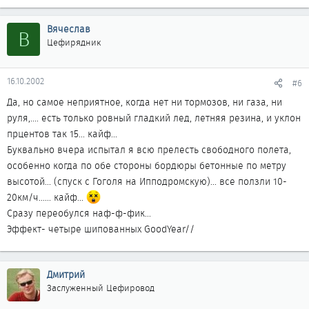
Вячеслав
В
Цефирядник
16.10.2002
#6
Да, но самое неприятное, когда нет ни тормозов, ни газа, ни
руля,.... есть только ровный гладкий лед, летняя резина, и уклон
прцентов так 15... кайф...
Буквально вчера испытал я всю прелесть свободного полета,
особенно когда по обе стороны бордюры бетонные по метру
высотой... (спуск с Гоголя на Ипподромскую)... все ползли 10-
20км/ч...... кайф...
Сразу переобулся наф-ф-фик...
Эффект- четыре шипованных GoodYear//
Дмитрий
Заслуженный Цефировод