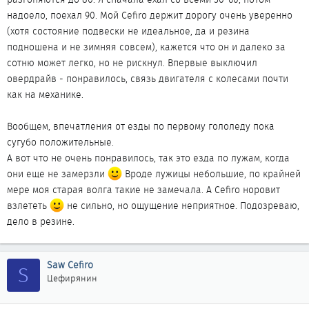
надоело, поехал 90. Мой Cefiro держит дорогу очень уверенно
(хотя состояние подвески не идеальное, да и резина
подношена и не зимняя совсем), кажется что он и далеко за
сотню может легко, но не рискнул. Впервые выключил
овердрайв - понравилось, связь двигателя с колесами почти
как на механике.
Вообщем, впечатления от езды по первому гололеду пока
сугубо положительные.
А вот что не очень понравилось, так это езда по лужам, когда
они еще не замерзли
Вроде лужицы небольшие, по крайней
мере моя старая волга такие не замечала. А Cefiro норовит
взлететь
не сильно, но ощущение неприятное. Подозреваю,
дело в резине.
Saw Cefiro
S
Цефирянин