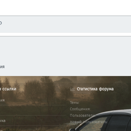
тронная почта
Ссылка
ция
е ссылки
Статистика форума
ния
Темы
Сообщения
Пользователи
ика
Новый пользователь
ми