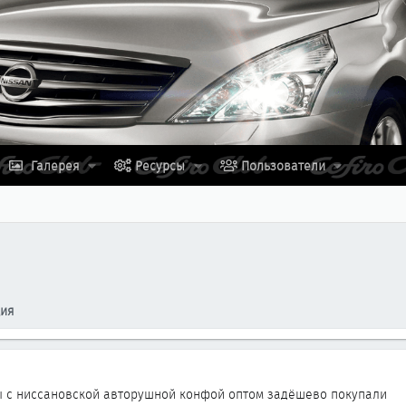
Галерея
Ресурсы
Пользователи
ция
ы с ниссановской авторушной конфой оптом задёшево покупали