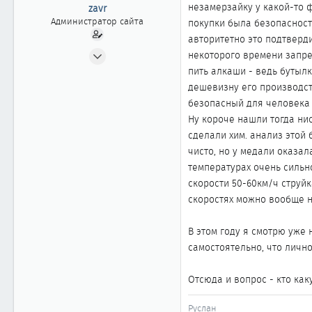
ы
л
незамерзайку у какой-то 
zavr
а
Администратор сайта
покупки была безопасност
авторитетно это подтверди
24.04.2002
некоторого времени запрет
2 404
пить алкаши - ведь бутыл
20
дешевизну его производст
безопасный для человека 
1 868
Ну короче нашли тогда ни
Москва
сделали хим. анализ этой 
www.cefiro.ru
чисто, но у медали оказал
Автомобиль
Volvo V90 СС
температурах очень сильно
скорости 50-60км/ч струй
скоростях можно вообще н
В этом году я смотрю уже
самостоятельно, что лично
Отсюда и вопрос - кто как
Руслан