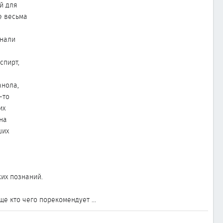
й для
е весьма
инали
спирт,
анола,
-то
их
 на
ших
ких познаний.
е кто чего порекомендует ...