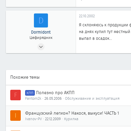
22.10.2002
D
Я склоняюсь к продукции 
на днях купил тут местный
Dormidont
Цефирядник
выпал в осадок...
03.09.2002
81
0
61
Похожие темы
Полезно про АКПП
F
КПП
Fantom2k
26.05.2006
Обслуживание и эксплуатация
Французский легион? Накося, выкуси! ЧАСТЬ 1
I
Ivanov-PV
22.12.2009
Курилка