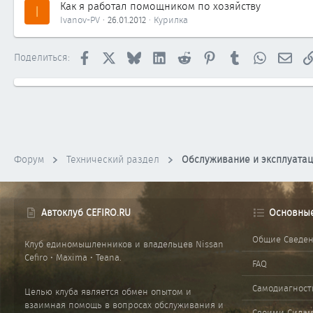
Как я работал помощником по хозяйству
I
Ivanov-PV
26.01.2012
Курилка
Facebook
X
Bluesky
LinkedIn
Reddit
Pinterest
Tumblr
WhatsApp
Элек
Поделиться:
Форум
Технический раздел
Обслуживание и эксплуата
Автоклуб CEFIRO.RU
Основны
Общие Сведе
Клуб единомышленников и владельцев Nissan
Cefiro • Maxima • Teana.
FAQ
Самодиагност
Целью клуба является обмен опытом и
взаимная помощь в вопросах обслуживания и
Своими Сила