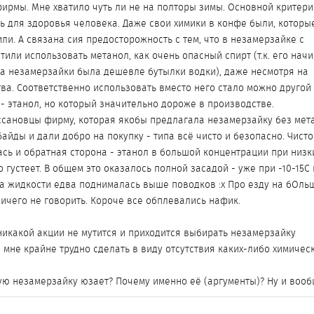
фирмы. Мне хватило чуть ли не на полторы зимы. Основной критери
ь для здоровья человека. Даже свои химики в конфе были, которы
ли. А связана сия предосторожность с тем, что в незамерзайке с
или использовать метанол, как очень опасный спирт (т.к. его нач
ка незамерзайки была дешевле бутылки водки), даже несмотря на
ва. Соответственно использовать вместо него стало можно другой 
- этанол, но который значительно дороже в производстве.
ссановцы фирму, которая якобы предлагала незамерзайку без мет
байды и дали добро на покупку - типа всё чисто и безопасно. Чисто
ась и обратная сторона - этанол в большой концентрации при низк
 густеет. В общем это оказалось полной засадой - уже при -10-15С
ка жидкости едва поднималась выше поводков :x Про езду на бОль
ичего не говорить. Короче все обплевались нафик.
 никакой акции не мутится и приходится выбирать незамерзайку
 мне крайне трудно сделать в виду отсутствия каких-либо химичес
ую незамерзайку юзает? Почему именно её (аргументы)? Ну и вообщ