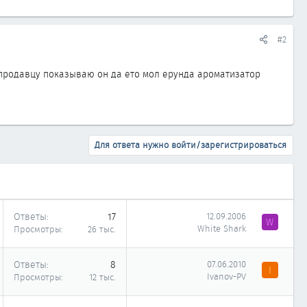
#2
.к продавцу показываю он да ето мол ерунда ароматизатор
Для ответа нужно войти/зарегистрироваться
Ответы
17
12.09.2006
W
White Shark
Просмотры
26 тыс.
Ответы
8
07.06.2010
I
Ivanov-PV
Просмотры
12 тыс.