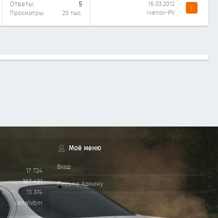
Ответы
5
16.03.2012
I
Ivanov-PV
Просмотры
20 тыс.
Моё меню
Вход
17 724
367 421
Письмо Админу
13 374
canalvbm