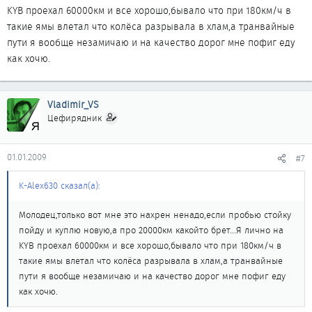
KYB проехал 60000км и все хорошо,бывало что при 180км/ч в
такие ямы влетал что колёса разрывала в хлам,а транвайные
пути я вообще незамичаю и на качество дорог мне пофиг еду
как хочю.
Vladimir_VS
Цефирядник
01.01.2009
#7
K-Alex630 сказал(а):
Молодец,только вот мне это нахрен ненадо,если пробью стойку
пойду и куплю новую,а про 20000км какойто брет...Я лично на
KYB проехал 60000км и все хорошо,бывало что при 180км/ч в
такие ямы влетал что колёса разрывала в хлам,а транвайные
пути я вообще незамичаю и на качество дорог мне пофиг еду
как хочю.