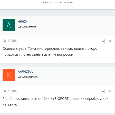
avtopodbor-krasnodar.ru
-alex-
A
Цефирянин
28.12.2008
#2
Осилил с утра. Тема инетересная, так как видимо скоро
придется плотно заняться этим вопросом.
K-Alex630
K
Цефирядник
28.12.2008
#3
Я себе поставил все стойки KYB-SPORT и некоких проблем как
на танке