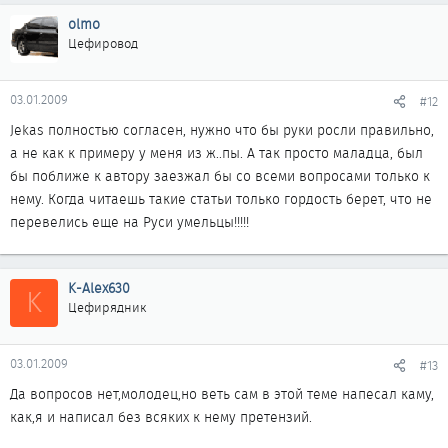
olmo
Цефировод
03.01.2009
#12
Jekas полностью согласен, нужно что бы руки росли правильно,
а не как к примеру у меня из ж..пы. А так просто маладца, был
бы поближе к автору заезжал бы со всеми вопросами только к
нему. Когда читаешь такие статьи только гордость берет, что не
перевелись еще на Руси умельцы!!!!!
K-Alex630
K
Цефирядник
03.01.2009
#13
Да вопросов нет,молодец,но веть сам в этой теме напесал каму,
как,я и написал без всяких к нему претензий.