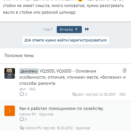
стойки не имеет смысла, много киловатов, нужно разогревать
масло в стойке или рабочий цилиндр.
Последняя
1 из 7
Вперёд
Для ответа нужно войти/зарегистрироваться
Похожие темы
С
VQ25DD, VQ30DD - Основные
Двигатель
т
особенности, отличия, «тонкие» места, «болезни» и
а
способы ремонта
т
zavr
FAQ
ь
zavr
24.05.2007
FAQ
0
я
Как я работал помощником по хозяйству
I
Ivanov-PV
Курилка
5
Ivanov-PV
16.03.2012
Курилка