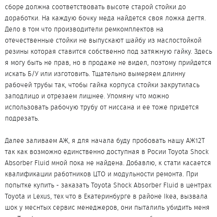
сборе должна соответствовать высоте старой стойки до
доработки. На каждую бочку меда найдется своя ложка дегтя.
Дело в том что производители ремкомплектов на
отечественные стойки не выпускают шайбу из маслостойкой
резины которая ставится собственно под затяжную гайку. Здесь
я могу быть не прав, но в продаже не видел, поэтому прийдется
искать Б/У или изготовить. Тщательно вымеряем длинну
рабочей трубы так, чтобы гайка корпуса стойки закрутилась
заподлицо и отрезаем лишнее. Упомяну что можно
использовать рабочую трубу от ниссана и ее тоже придется
подрезать.
Далее заливаем АЖ, я для начала буду пробовать нашу АЖ12Т
так как возможно единственно доступная в Росии Toyota Shock
Absorber Fluid мной пока не найдена. Добавлю, к стати касается
квалификации работников ЦТО и модульности ремонта. При
попытке купить - заказать Toyota Shock Absorber Fluid в центрах
Toyota и Lexus, тех что в Екатеринбурге в районе Ikea, вызвала
шок у меснтых сервис менеджеров, они пыталиль убидить меня