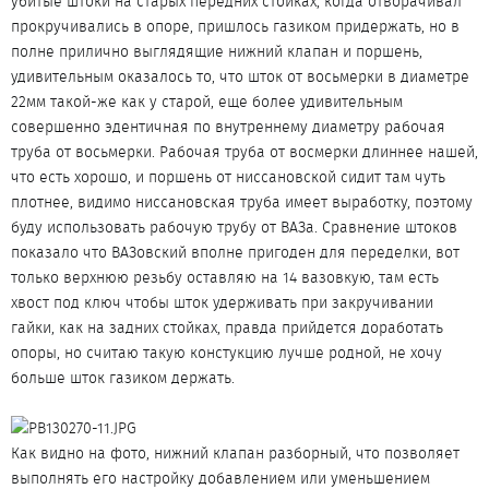
убитые штоки на старых передних стойках, когда отворачивал
прокручивались в опоре, пришлось газиком придержать, но в
полне прилично выглядящие нижний клапан и поршень,
удивительным оказалось то, что шток от восьмерки в диаметре
22мм такой-же как у старой, еще более удивительным
совершенно эдентичная по внутреннему диаметру рабочая
труба от восьмерки. Рабочая труба от восмерки длиннее нашей,
что есть хорошо, и поршень от ниссановской сидит там чуть
плотнее, видимо ниссановская труба имеет выработку, поэтому
буду использовать рабочую трубу от ВАЗа. Сравнение штоков
показало что ВАЗовский вполне пригоден для переделки, вот
только верхнюю резьбу оставляю на 14 вазовкую, там есть
хвост под ключ чтобы шток удерживать при закручивании
гайки, как на задних стойках, правда прийдется доработать
опоры, но считаю такую констукцию лучше родной, не хочу
больше шток газиком держать.
Как видно на фото, нижний клапан разборный, что позволяет
выполнять его настройку добавлением или уменьшением