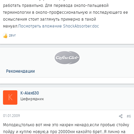
работать правильно. Для перевода около-пальцевой
терминологии в около-профессиональную и последующего ее
осмысления стоит заглянуть примерно в такой
мануал:
Посмотреть вложение ShockAbsorber.doc
zavr
Р
е
а
к
ц
и
и
Рекомендации
:
K-Alex630
K
Цефирядник
01.01.2009
#6
Молодец,только вот мне это нахрен ненадо,если пробью стойку
пойду и куплю новую,а про 20000км какойто брет...Я лично на