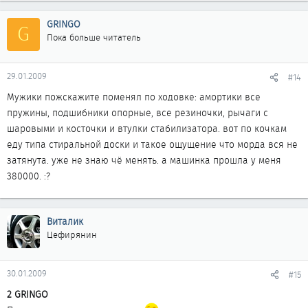
GRINGO
G
Пока больше читатель
29.01.2009
#14
Мужики пожскажите поменял по ходовке: амортики все
пружины, подшибники опорные, все резиночки, рычаги с
шаровыми и косточки и втулки стабилизатора. вот по кочкам
еду типа стиральной доски и такое ощущение что морда вся не
затянута. уже не знаю чё менять. а машинка прошла у меня
380000. :?
Виталик
Цефирянин
30.01.2009
#15
2 GRINGO