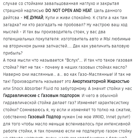
случае со стойками завальцованная наглухо и закрытая
страшной надписью
DO NOT OPEN AND HEAT
. Цель данного
дейтсва -
НЕ ДУМАЙ
, Купи и живи спокойно. К стати а как там
загадка? ни кто разгадать не пробовал? Ну настрою ваш ход
мыслей - И так вы производитель стоек, у вас два
потенциальных покупателя: изготовитель авто и МЫ любимые
на вторичном рынке запчастей..... Дак как увеличить валовую
прибыль?
А пока мысли что называется "Вслух".... И так что такое газовая
стойка? Нет не так - почему в наших газовых стойках масло?
Наверно они маслянные... а... во как Газо-Маслянные! И так не
так! Производитель называет это
Амортизаторной Жидкостью
или Shock Absorber Fluid по забугорному. А значит стойки у нас
Гидравлические с Газовым подпором
. И чего в обычной
гидравлической стойке делает газ? Изменяет характесистику
стойки? Сомневаюсь я, ну если и изменяет то толко на сжатие,
собственно
Газовый Подпор
нужен (не мое ИМХО, Innet рулит)
для того чтобы масло меньше вспенивалось при интенсивной
работе стойки, я так понимаю если не подпертую газом стойку