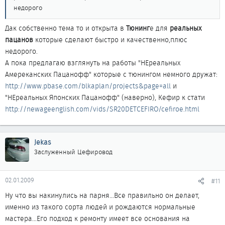
недорого
Дак собственно тема то и открыта в
Тюнинг
е для
реальных
пацанов
которые сделают быстро и качественно,плюс
недорого.
А пока предлагаю взглянуть на работы "НЕреальных
Амереканских Пацанофф" которые с тюнингом немного дружат:
http://www.pbase.com/blkaplan/projects&page=all
и
"НЕреальных Японских Пацанофф" (наверно), Кефир к стати
http://newageenglish.com/vids/SR20DETCEFIRO/cefiroe.html
Jekas
Заслуженный Цефировод
02.01.2009
#11
Ну что вы накинулись на парня...Все правильно он делает,
именно из такого сорта людей и рождаются нормальные
мастера...Его подход к ремонту имеет все основания на