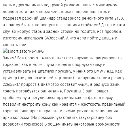
цель в другом, иметь под рукой ремкомплекты с минимумом
доработок, и так в передней стойке я переделал шток и
подрезал рабочий цилиндр стандарного ремонтного кита 2108,
а почему бы так не поступить с задними стойками? Да но в этом
случае корпус старый задней стойки не годится, нет проблем,
изготовим используя ВАЗовский. А что если пойти дальше и
сделать так:
Зачем? Все просто - менять жесткость пружины, регулировать
горизонт, как в моем случае менять опорную чашку и
устанавливать не штатную пружину, у меня это BMW 7 e32. Как
пример (не для возителей картошки) - допустим ставим резину
225х55х17 прирост в диаметре составит 44мм., в радиусе 22мм.
тоесть потребуется занижение, Пружины Eibah - решат
проблему ну а регулировка пружины как на фото в верху
позволит настроить кому как нравится - жесткость, правильный
горизонт, или просто красота и симметричность заполнения
арки колесом. (Не рекомендую ставить такую резину без
доработки тормозов) В общем иметь некоторые возможности