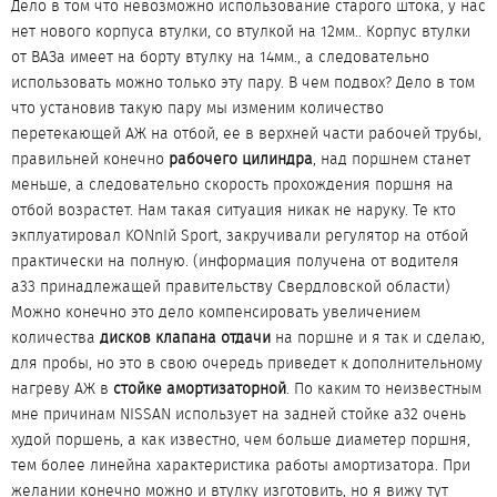
Дело в том что невозможно использование старого штока, у нас
нет нового корпуса втулки, со втулкой на 12мм.. Корпус втулки
от ВАЗа имеет на борту втулку на 14мм., а следовательно
использовать можно только эту пару. В чем подвох? Дело в том
что установив такую пару мы изменим количество
перетекающей АЖ на отбой, ее в верхней части рабочей трубы,
правильней конечно
рабочего цилиндра
, над поршнем станет
меньше, а следовательно скорость прохождения поршня на
отбой возрастет. Нам такая ситуация никак не наруку. Те кто
экплуатировал KONnIй Sport, закручивали регулятор на отбой
практически на полную. (информация получена от водителя
a33 принадлежащей правительству Свердловской области)
Можно конечно это дело компенсировать увеличением
количества
дисков клапана отдачи
на поршне и я так и сделаю,
для пробы, но это в свою очередь приведет к дополнительному
нагреву АЖ в
стойке амортизаторной
. По каким то неизвестным
мне причинам NISSAN использует на задней стойке a32 очень
худой поршень, а как известно, чем больше диаметер поршня,
тем более линейна характеристика работы амортизатора. При
желании конечно можно и втулку изготовить, но я вижу тут