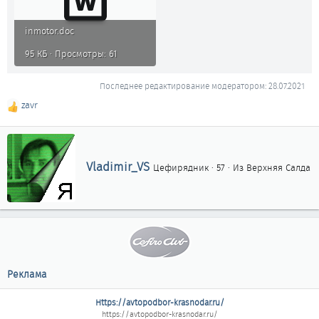
inmotor.doc
95 КБ · Просмотры: 61
Последнее редактирование модератором:
28.07.2021
zavr
Р
е
а
к
ц
А
Vladimir_VS
Цефирядник
·
57
·
Из
Верхняя Салда
и
в
и
т
:
о
р
Реклама
Https://avtopodbor-krasnodar.ru/
https://avtopodbor-krasnodar.ru/