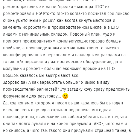
ремонтопригодные и наши "предки - мастера ЦТО" их
ремонтировали. Но! Кто-то где-то когда-то посчитал сее дейсво
очень убыточным и решил как всегда кинуть мастеров и
заменить их роботами в производственном цикле, а в ЦТО
лицами с минимальным окладом. Подобный план, мудр и
приносит производителям комплектующих гораздо больше
прибыли, а производителям авто меньше хлопот с высоко
квалифицированным персоналом и накладными расодами на
тот же в/к персонал и диагностическое оборудование, да и
модульный ремонт - большая экономия времени на ЦТО.
Вобщем казалось бы выигрывают все.
Здорово да? А как заработать больше? Я имею в виду
производителей запчастей? Эту загадку хочу сразу предложить
форумчанам для разугреву....
Да, ход конем о котором я писал выше казалось бы выгоден
всем, но! есть еще одна скрытая подаплека, выгодная
производителю, всяческими способами убедить нас в том, что
они так долго думали и на конец придумали ТАКОЕ, чего нам и
не снилось, а чего там такого они придумали, страшная тайна, в