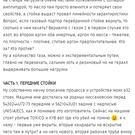
на стенде нагрузить очень частыми колебаниями с большой
амплитудой, то масло там просто впенится и потеряет свои
свойства, а стойка выдаст провал линейности характиристики.
Вопрос, если газовый подпор перебранной стойке вернуть, то
сколько и чем качать? Варианта с газом 2 в первом случае это
азот, во втором аргон оба инертные, аргон по массе - тяжелее,
по плотности - плотнее, ститаю аргон предпочтительнее. Кто
за? Кто против?
Ну а количество газа, можно и эксперементальным путем,
главно не перекачать, сальник хоть и резиновый но не геракл
выдерживать большие нагрузки.
ЧАСТЬ 1. ПЕРЕДНИЕ СТОЙКИ
Ну собственно начну описание процесса и устройства моих a32
стоек. Машина мне досталась на родных ниссановских перед
5430244U72-73 передние и 5621043U01 задние с надписью
UNISIAJECS, как я понимаю это изготовитель. Сейчас на машине
стоят убитые TOKICO и KYB вот где кто убей не помню
, я к
чему - первые уже вкрыты, вторые кандидаты на вскрытие.
Чего там в нутри? а ни чего нового, вторая рабочая труба внизу