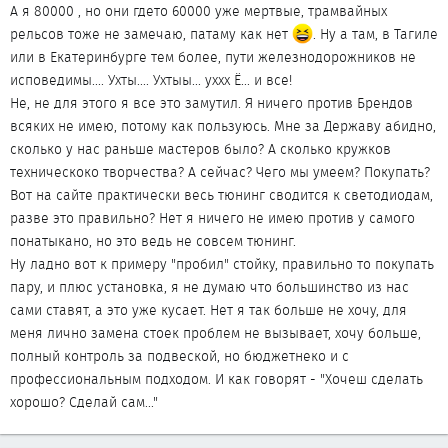
А я 80000 , но они гдето 60000 уже мертвые, трамвайных
рельсов тоже не замечаю, патаму как нет
. Ну а там, в Тагиле
или в Екатеринбурге тем более, пути железнодорожников не
исповедимы.... Ухты.... Ухтыы... уххх Ё... и все!
Не, не для этого я все это замутил. Я ничего против Брендов
всяких не имею, потому как пользуюсь. Мне за Державу абидно,
сколько у нас раньше мастеров было? А сколько кружков
техническоко творчества? А сейчас? Чего мы умеем? Покупать?
Вот на сайте практически весь тюнинг сводится к светодиодам,
разве это правильно? Нет я ничего не имею против у самого
понатыкано, но это ведь не совсем тюнинг.
Ну ладно вот к примеру "пробил" стойку, правильно то покупать
пару, и плюс установка, я не думаю что большинство из нас
сами ставят, а это уже кусает. Нет я так больше не хочу, для
меня лично замена стоек проблем не вызывает, хочу больше,
полный контроль за подвеской, но бюджетнеко и с
профессиональным подходом. И как говорят - "Хочеш сделать
хорошо? Сделай сам..."