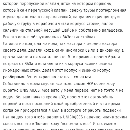
которой перепускной клапан, шток на котором поршень,
который сам перепускной клапан, сверху трубы протефлоненая
втулка для штока в направляющей, направляющяя центрует
рабочую трубу в нерабочей читай корпусе стойки, далее
сальник на стальной несущей шайбе и собственно вальцовка.
Все это есть в обслуживаемых ВАЗоских стойках.
Да идея не моя, она не нова, так мастера - именно мастера
своего дела, делали когда сами иномарки были в диковинку, а
про запчасти и не мечтал ни кто. В те времена просто брали
потраха от ВАЗа и вставляли их в корпуса всяких разных
иномарочных стоек, делая этот корпус и именно корпус
разборным
. Вот интересная статья -
см. аттач
.
Собственно в моем случае все тоже самое НО! очень хочу
обратно UNISIAJECS. Мое авто у меня первое, нет не точто я не
водил больше ничего кроме a32, просто этот автомобиль
первый и пока последний мной приобретенный и в то время
когда он приобретался я был в восторге от работы подвески.
Нет не для того чтобы вернуть UNISIAJECS навечно, иначе зачем
совать все это в Тюнинг, хочу "вспомнить все". И так имеем