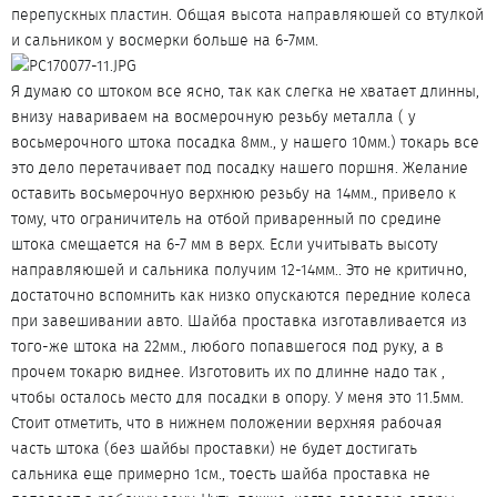
перепускных пластин. Общая высота направляюшей со втулкой
и сальником у восмерки больше на 6-7мм.
Я думаю со штоком все ясно, так как слегка не хватает длинны,
внизу навариваем на восмерочную резьбу металла ( у
восьмерочного штока посадка 8мм., у нашего 10мм.) токарь все
это дело перетачивает под посадку нашего поршня. Желание
оставить восьмерочнуо верхнюю резьбу на 14мм., привело к
тому, что ограничитель на отбой приваренный по средине
штока смещается на 6-7 мм в верх. Если учитывать высоту
направляюшей и сальника получим 12-14мм.. Это не критично,
достаточно вспомнить как низко опускаются передние колеса
при завешивании авто. Шайба проставка изготавливается из
того-же штока на 22мм., любого попавшегося под руку, а в
прочем токарю виднее. Изготовить их по длинне надо так ,
чтобы осталось место для посадки в опору. У меня это 11.5мм.
Стоит отметить, что в нижнем положении верхняя рабочая
часть штока (без шайбы проставки) не будет достигать
сальника еще примерно 1см., тоесть шайба проставка не