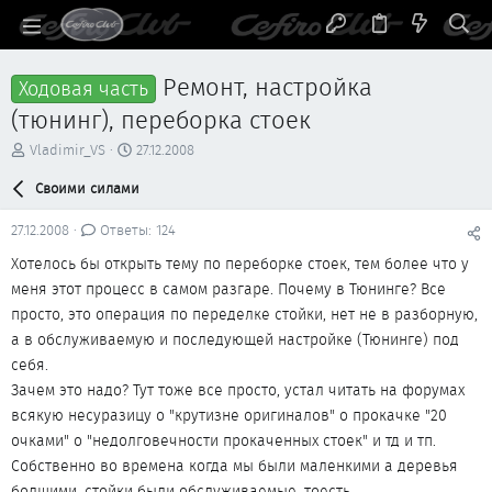
Ремонт, настройка
Ходовая часть
(тюнинг), переборка стоек
А
Д
Vladimir_VS
27.12.2008
в
а
т
Своими силами
т
о
а
р
н
27.12.2008
Ответы: 124
т
а
Хотелось бы открыть тему по переборке стоек, тем более что у
е
ч
м
а
меня этот процесс в самом разгаре. Почему в Тюнинге? Все
ы
л
просто, это операция по переделке стойки, нет не в разборную,
а
а в обслуживаемую и последующей настройке (Тюнинге) под
себя.
Зачем это надо? Тут тоже все просто, устал читать на форумах
всякую несуразицу о "крутизне оригиналов" о прокачке "20
очками" о "недолговечности прокаченных стоек" и тд и тп.
Собственно во времена когда мы были маленкими а деревья
болшими, стойки были обслуживаемые, тоесть