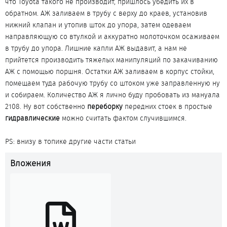
что Toyota такого не производит, пришлось убедить их в
обратном. АЖ заливаем в трубу с верху до краев, установив
нижний клапан и утопив шток до упора, затем одеваем
направляющую со втулкой и аккуратно молоточком осаживаем
в трубу до упора. Лишние капли АЖ выдавит, а нам не
прийтется производить тяжелых манипуляций по закачиванию
АЖ с помощью поршня. Остатки АЖ заливаем в корпус стойки,
помещаем туда рабочую трубу со штоком уже заправленную ну
и собираем. Количество АЖ я лично буду пробовать из мануала
2108. Ну вот собственно
переборку
передних стоек в простые
гидравлические
можно считать фактом случившимся.
PS: внизу в топике другие части статьи
Вложения