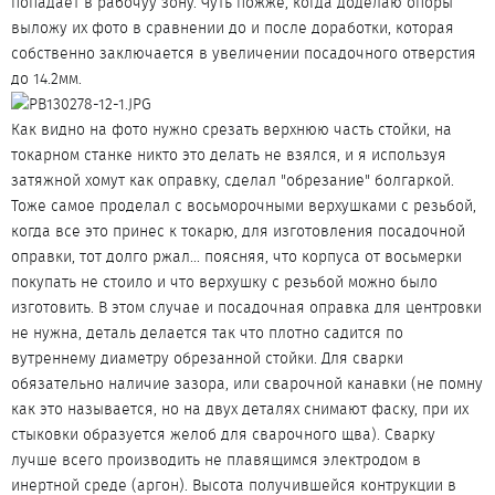
попадает в рабочуу зону. Чуть пожже, когда доделаю опоры
выложу их фото в сравнении до и после доработки, которая
собственно заключается в увеличении посадочного отверстия
до 14.2мм.
Как видно на фото нужно срезать верхнюю часть стойки, на
токарном станке никто это делать не взялся, и я используя
затяжной хомут как оправку, сделал "обрезание" болгаркой.
Тоже самое проделал с восьморочными верхушками с резьбой,
когда все это принес к токарю, для изготовления посадочной
оправки, тот долго ржал... поясняя, что корпуса от восьмерки
покупать не стоило и что верхушку с резьбой можно было
изготовить. В этом случае и посадочная оправка для центровки
не нужна, деталь делается так что плотно садится по
вутреннему диаметру обрезанной стойки. Для сварки
обязательно наличие зазора, или сварочной канавки (не помну
как это называется, но на двух деталях снимают фаску, при их
стыковки образуется желоб для сварочного щва). Сварку
лучше всего производить не плавящимся электродом в
инертной среде (аргон). Высота получившейся контрукции в