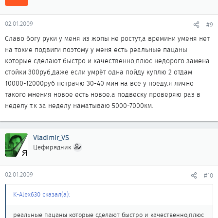
02.01.2009
#9
Славо богу руки у меня из жопы не ростут,а времини уменя нет
на токие подвиги поэтому у меня есть реальные пацаны
которые сделают быстро и качественно,плюс недорого замена
стойки 300руб,даже если умрёт одна пойду куплю 2 отдам
10000-12000руб потрачю 30-40 мин на всё у поеду.я лично
такого мнения новое есть новое.а подвеску проверяю раз в
неделу т.к за неделу наматываю 5000-7000км.
Vladimir_VS
Цефирядник
02.01.2009
#10
K-Alex630 сказал(а):
реальные пацаны которые сделают быстро и качественно,плюс