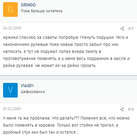
GRINGO
G
Пока больше читатель
04.02.2009
#17
мужики спасибо за советы попробую глянуть подушки. тяги и
наконечники рулевые тоже новые просто забыл про них
написать. я тут чё подумал полез вчера лампу в
противотуманке поменять, а у меня весь подрамник в масле и
рейка рулевая. не может из-за рейки грохать.
Vlad01
V
Цефирядник
07.02.2009
#18
У меня та же проблема. Что делать??? Поменял всё, что можно
было поменять в ходовке. Только вот стойки не трогал, а
дробный стук как был так и остался...