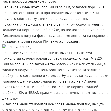
как в профессиональном спорте.
Вернемся к идее иметь полный Repair Kit, остаются поршни, я
не лишен скептицизма и при покупке ВАЗовского кита был
немного сбит с толку этими ленточками на поршень,
пружинками на диски клапана отдачи, и тем более чугунным
кольцом на поршне задней стойки, но посмотрите на изделие
Голандцев в низу на фото - там такая же ленточка на поршне, а
у задних амортизаторов KIA такие же пружины:
Но на мое счастье есть поршни на ВАЗ от НПП Система
Технологий которая реализует свою продукцию под ТМ ss20.
Они выполнены по такой же технологии как и мои от NISSAN, а
заодно я получаю поршень большего диаметра на заднюю
стойку, чего собственно и хотелось. Ну а с пружинками на диски
клапана отдачи можно смириться, ставят же на KIA значит
имеет место быть и такой подход. К стати поршень задней
стойки от KIA и NISSAN практически идентичны, в том числе и по
диаметру.
И так, для меня становится все более менее понятно, не суть
что от чего там внутри стоит, суть в том как это заставить