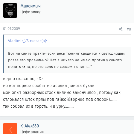
Максимыч
Цефировод
01.01.2009
#8
Vladimir_VS сказал(а):
Вот на сайте практически весь тюнинг сводится к светодиодам,
разве это правильно? Нет я ничего не имею против у самого
понатыкано, но это ведь не совсем тюнинг...."
верно сказанно, =D>
но вот первое сообщ. не асилил , многа букав......
мой опыт разборных стоек видимо закончилсо , потому как
отломался шток прям под гайкой(вернее под опорой)........
так собрал их в горсть, и в урну..........
K-Alex630
K
Цефирядник