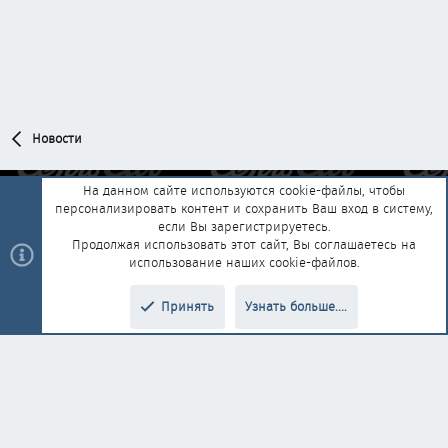
Новости
На данном сайте используются cookie-файлы, чтобы
персонализировать контент и сохранить Ваш вход в систему,
Обратная связь
Условия и правила
если Вы зарегистрируетесь.
Политика конфиденциальности
Помощь
Главная
R
Продолжая использовать этот сайт, Вы соглашаетесь на
S
использование наших cookie-файлов.
S
®
Community platform by XenForo
© 2010-2025 XenForo Ltd.
|
Style and
Принять
Узнать больше....
®
add-ons by ThemeHouse
Перевод от Jumuro
Верх
Низ