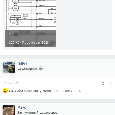
SRS.jpg
26.7 КБ · Просмотры: 1 528
raf999
Цефирядник
02.04.2009
#10
спасибо конечно, у меня такая схема есть.
Макс
Заслуженный Цефировод