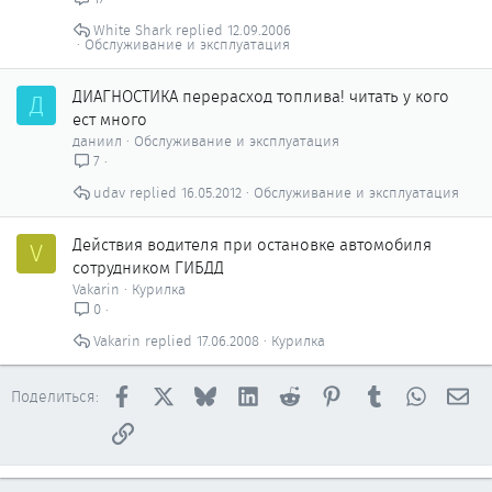
White Shark
12.09.2006
Обслуживание и эксплуатация
ДИАГНОСТИКА перерасход топлива! читать у кого
Д
ест много
даниил
Обслуживание и эксплуатация
7
udav
16.05.2012
Обслуживание и эксплуатация
Действия водителя при остановке автомобиля
V
сотрудником ГИБДД
Vakarin
Курилка
0
Vakarin
17.06.2008
Курилка
Facebook
X
Bluesky
LinkedIn
Reddit
Pinterest
Tumblr
WhatsAp
Эл
Поделиться:
Ссылка