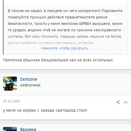
В поиске не нашел, в мануале ни чего конкретного Подскажите
пожалуйста принцип действия преднатяжителя ремня
безопасности, просто у меня лампочка АЭРБЕК выкушена, каким
то уродом, видимо чтоб не мигала по причине неисправности
системы. Вот хочу починить, подушки целые, машина не битая,
датчик сработки системы сомневаюсь, остается
Нажмите, чтобы раскрыть...
преднатяжители, диагностику соответственно сделать не могу.
Да еще может кто помнит какие там лампочки или светодиоды
Лампочка обычная безцокальная как на всех остальных.
стоять должны АЭРБЕК в щитке приборов , патрон со схемой на
месте, а лампочек тютю.
Darkzone
Цефировод
29.03.2009
#4
у меня на аэрбек с завода светодиод стоит.
Вадимка