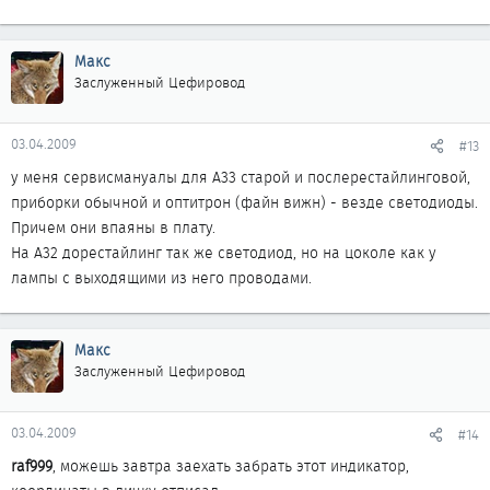
Макс
Заслуженный Цефировод
03.04.2009
#13
у меня сервисмануалы для А33 старой и послерестайлинговой,
приборки обычной и оптитрон (файн вижн) - везде светодиоды.
Причем они впаяны в плату.
На А32 дорестайлинг так же светодиод, но на цоколе как у
лампы с выходящими из него проводами.
Макс
Заслуженный Цефировод
03.04.2009
#14
raf999
, можешь завтра заехать забрать этот индикатор,