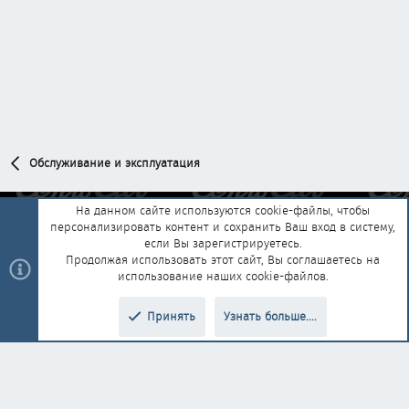
Обслуживание и эксплуатация
На данном сайте используются cookie-файлы, чтобы
персонализировать контент и сохранить Ваш вход в систему,
Обратная связь
Условия и правила
если Вы зарегистрируетесь.
Политика конфиденциальности
Помощь
Главная
R
Продолжая использовать этот сайт, Вы соглашаетесь на
S
использование наших cookie-файлов.
S
®
Community platform by XenForo
© 2010-2025 XenForo Ltd.
|
Style and
Принять
Узнать больше....
®
add-ons by ThemeHouse
Перевод от Jumuro
Верх
Низ