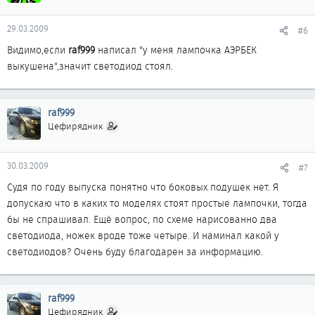
29.03.2009
#6
Видимо,если
raf999
написал "у меня лампочка АЭРБЕК
выкушена",значит светодиод стоял.
raf999
Цефирядник
30.03.2009
#7
Судя по году выпуска понятно что боковых подушек нет. Я
допускаю что в каких то моделях стоят простые лампочки, тогда
бы не спрашивал. Ещё вопрос, по схеме нарисованно два
светодиода, ножек вроде тоже четыре. И наминал какой у
светодиодов? Очень буду благодарен за информацию.
raf999
Цефирядник