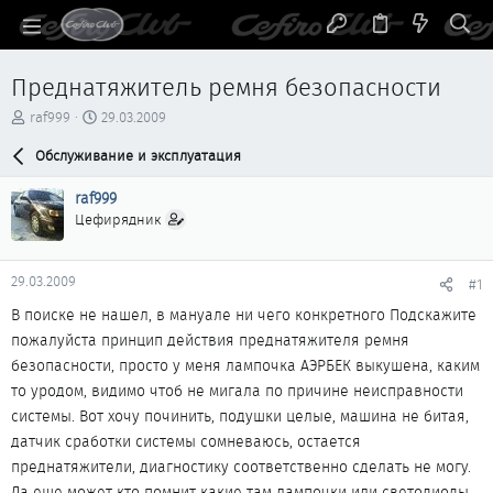
Преднатяжитель ремня безопасности
А
Д
raf999
29.03.2009
в
а
т
Обслуживание и эксплуатация
т
о
а
р
н
raf999
т
а
Цефирядник
е
ч
м
а
ы
л
29.03.2009
#1
а
В поиске не нашел, в мануале ни чего конкретного Подскажите
пожалуйста принцип действия преднатяжителя ремня
безопасности, просто у меня лампочка АЭРБЕК выкушена, каким
то уродом, видимо чтоб не мигала по причине неисправности
системы. Вот хочу починить, подушки целые, машина не битая,
датчик сработки системы сомневаюсь, остается
преднатяжители, диагностику соответственно сделать не могу.
Да еще может кто помнит какие там лампочки или светодиоды