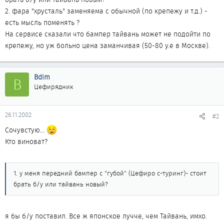
2. фара "хрусталь" заменяема с обычной (по крепежу и т.д.) -
есть мысль поменять ?
На сервисе сказали что бампер тайвань может не подойти по
крепежу, но уж больно цена заманчивая (50-80 у.е в Москве).
Bdim
B
Цефирядник
26.11.2002
#2
Сочувстую...
Кто виноват?
1. у меня передний бампер с "губой" (Цефиро с-туринг)- стоит
брать б/у или тайвань новый?
я бы б/у поставил. Все ж японское лучче, чем Тайвань, имхо.