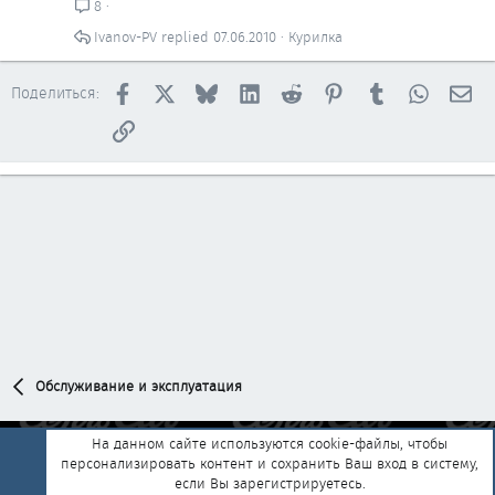
8
Ivanov-PV
07.06.2010
Курилка
Facebook
X
Bluesky
LinkedIn
Reddit
Pinterest
Tumblr
WhatsAp
Эл
Поделиться:
Ссылка
Обслуживание и эксплуатация
На данном сайте используются cookie-файлы, чтобы
персонализировать контент и сохранить Ваш вход в систему,
Обратная связь
Условия и правила
если Вы зарегистрируетесь.