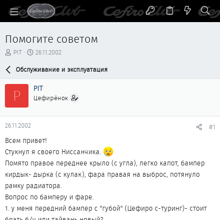
Помогите советом
А
Д
PIT
26.11.2002
в
а
т
Обслуживание и эксплуатация
т
о
а
р
н
PIT
P
т
а
Цефирёнок
е
ч
м
а
ы
л
26.11.2002
#1
а
Всем привет!
Стукнул я своего Ниссанчика.
Помято правое переднее крыло (с угла), легко капот, бампер
кирдык- дырка (с кулак), фара правая на выброс, потянуло
рамку радиатора.
Вопрос по бамперу и фаре.
1. у меня передний бампер с "губой" (Цефиро с-туринг)- стоит
брать б/у или тайвань новый?