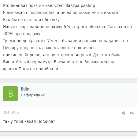
Кто виноват пока не известно. Завтра разбор.
Я выезжал с перекрестка, а он на зеленый мне и въехал.
Как бы не сделали обоюдку.
Насчет фар- наверное найду б/у старого образца. Согласен на
100% про продажу.
Тут уж не до красоты. У меня бывали и раньше попадания, но
Цифиру продавать даже мысли не появилось-
прикипел...Хорошо, что цвет просто черный. До этого была
Виста-белый перламутр. Въехали в зад. Больше месяца
красил..Так и не подобрали.
Bdim
B
Цефирядник
26.11.2002
#4
так у тебя какая Цефира?