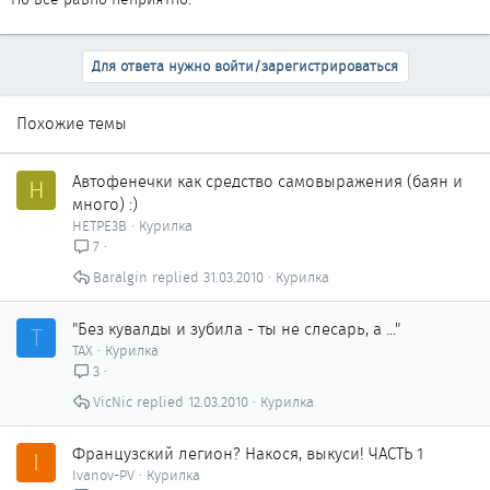
Для ответа нужно войти/зарегистрироваться
Похожие темы
Автофенечки как сpедство самовыражения (баян и
H
много) :)
HETPE3B
Курилка
7
Baralgin
31.03.2010
Курилка
"Без кувалды и зубила - ты не слесарь, а ..."
Т
ТАХ
Курилка
3
VicNic
12.03.2010
Курилка
Французский легион? Накося, выкуси! ЧАСТЬ 1
I
Ivanov-PV
Курилка