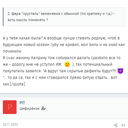
2. фара "хрусталь" заменяема с обычной (по крепежу и т.д.) -
есть мысль поменять ?
А у тебя какая была? А вообще лучше ставить родную, чтоб в
будующем новый хозяин губу не кривил, мол били и не знай как
починили.
Я счас женину Калдину тож собирался делать (разбито все то
же - дорогу мне не уступил ИЖ..
.), так потенциальный
покупатель завелся: "А вдруг там скрытые дефекты будут?!!!
"... то да се, так я с ним сговорился прямо битую отдать... вот
как.[/quote]
PIT
P
Цефирёнок
26.11.2002
#3