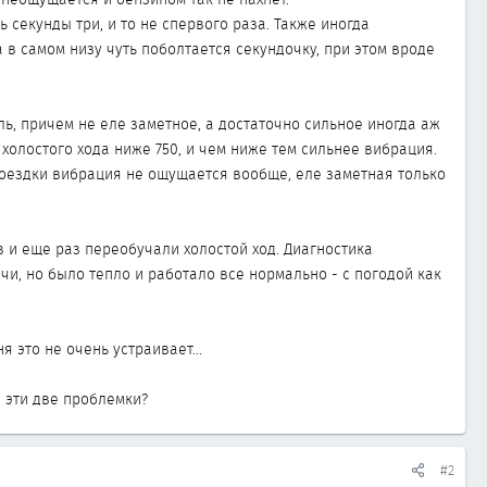
 секунды три, и то не спервого раза. Также иногда
а в самом низу чуть поболтается секундочку, при этом вроде
ль, причем не еле заметное, а достаточно сильное иногда аж
олостого хода ниже 750, и чем ниже тем сильнее вибрация.
поездки вибрация не ощущается вообще, еле заметная только
 и еще раз переобучали холостой ход. Диагностика
чи, но было тепло и работало все нормально - с погодой как
я это не очень устраивает...
 эти две проблемки?
#2