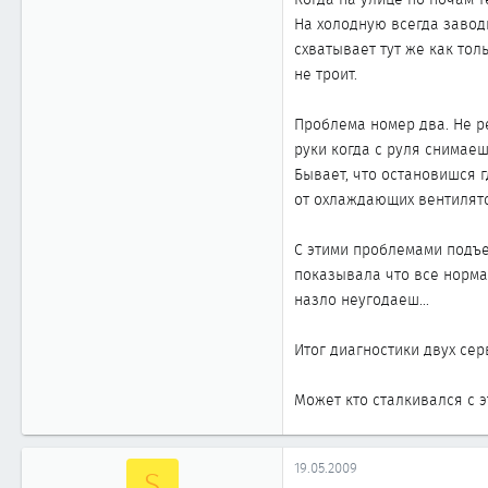
На холодную всегда заводи
схватывает тут же как тол
не троит.
Проблема номер два. Не ре
руки когда с руля снимаеш
Бывает, что остановишся 
от охлаждающих вентилят
С этими проблемами подъе
показывала что все нормал
назло неугодаеш...
Итог диагностики двух сер
Может кто сталкивался с 
19.05.2009
S