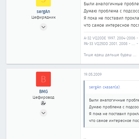
Были аналогичные проблем
Думаю проблема с подсосо
sergAn
Цефирядник
Я пока не поставил прокла
28.07.2004
что самое интересное пос
153
A-32 VQ20DE 1997. 2004-2006 
0
PA-33 VQ25DD 2001. 2008 - ....
61
Тише едеш дальше будеш ....
Нефтеюганск
19.05.2009
B
sergAn сказал(а):
BMG
Цефировод
Были аналогичные пробле
Думаю проблема с подсосо
09.02.2009
Я пока не поставил прокл
602
что самое интересное пос
0
861