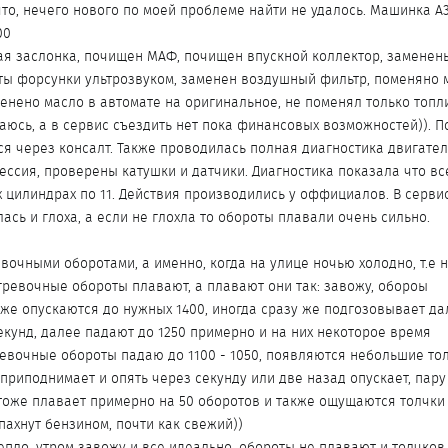
что, нечего нового по моей проблеме найти не удалось. Машинка A
00
ая заслонка, почищен МАФ, почищен впускной коллектор, заменен
ты форсунки ультрозвуком, заменен воздушный фильтр, поменяно 
менено масло в автомате на оригинальное, не поменял только топ
аюсь, а в сервис съездить нет пока финансовых возможностей)). П
ся через консалт. Также проводилась полная диагностика двигател
ессия, проверены катушки и датчики. Диагностика показала что вс
х цилиндрах по 11. Действия производились у оффициалов. В серви
ась и глоха, а если не глохла то обороты плавали очень сильно.
вочными оборотами, а именно, когда на улице ночью холодно, т.е 
огревочные обороты плавают, а плавают они так: завожу, обороы
тже опускаются до нужных 1400, иногда сразу же подгозовывает д
секунд, далее падают до 1250 примерно и на них некоторое время
ревочные обороты падаю до 1100 - 1050, появляются небольшие тол
приподнимает и опять через секунду или две назад опускает, пару 
тоже плавает примерно на 50 оборотов и также ощущаются толчки н
пахнут бензином, почти как свежий))
епло, утром завожу и все идеально, обороты не плавают и толчков