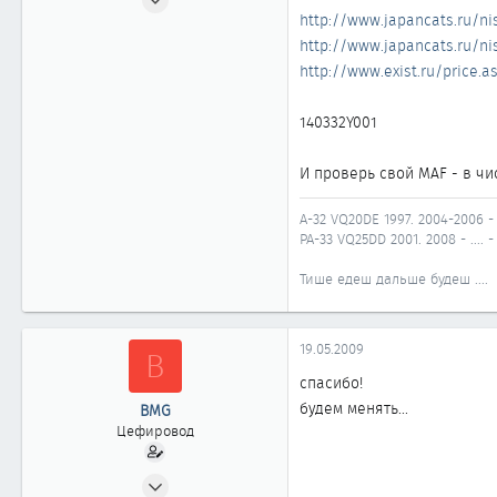
http://www.japancats.ru/nis
153
http://www.japancats.ru/nis
0
http://www.exist.ru/price.a
61
Нефтеюганск
140332Y001
И проверь свой MAF - в чи
A-32 VQ20DE 1997. 2004-2006 
PA-33 VQ25DD 2001. 2008 - ....
Тише едеш дальше будеш ....
19.05.2009
B
спасибо!
будем менять...
BMG
Цефировод
09.02.2009