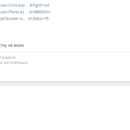
san/Unit.asp ... &FigId=140
san/Parts.as ... d=5B600041
spx?pcode=14 ... d=26&sr=75
стку не верю.
- продана.
 - в эксплуатации.