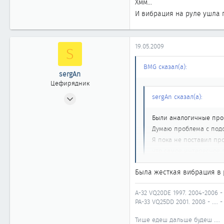
Хмм...
46
И вибрация на руле ушла 
Томск
19.05.2009
S
BMG сказал(а):
sergAn
Цефирядник
28.07.2004
sergAn сказал(а):
153
Были аналогичные проб
0
Думаю проблема с подс
61
Я пока не поставил про
Нефтеюганск
что самое интересное 
Была жесткая вибрация в 
Хмм...
И вибрация на руле ушла
A-32 VQ20DE 1997. 2004-2006 
PA-33 VQ25DD 2001. 2008 - ....
Тише едеш дальше будеш ....