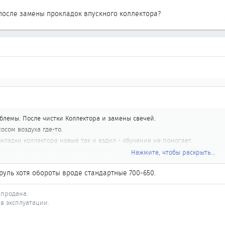
после замены прокладок впускного коллектора?
лемы. После чистки Коллектора и замены свечей.
осом воздуха где-то.
кладки коллектора новые так и ездил - обучение не помогает.
после пробега по трассе все ОК было и когда тепло на улице
Нажмите, чтобы раскрыть...
Нажмите, чтобы раскрыть...
руль хотя обороты вроде стандартные 700-650.
 после замены прокладок впускного коллектора?
- продана.
 - в эксплуатации.