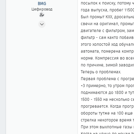
ы
л
посылок к поиску, потому 
BMG
а
Цефировод
года выпуска, пробег 1150
Был промыт КХХ, дросельн
09.02.2009
свечи на оригинал, промы
602
двигателе с фильтром, за
0
фильтр - сам както побаив
этого холостой ход обучал
861
автомата, померена компр
46
норме. Компрессия во все
Томск
по причине, зимой заводил
Теперь о проблемах.
Первая проблема с прогре
+3 примерно, то утром пр
поднимаются до 1800 и ту
1500 - 1550 на несколько 
прогревается. Когда прог
обороты тутже на 100 еще 
стрелка некоторое время 
При этом выхлопные газы 
Когда на улице по ночам т