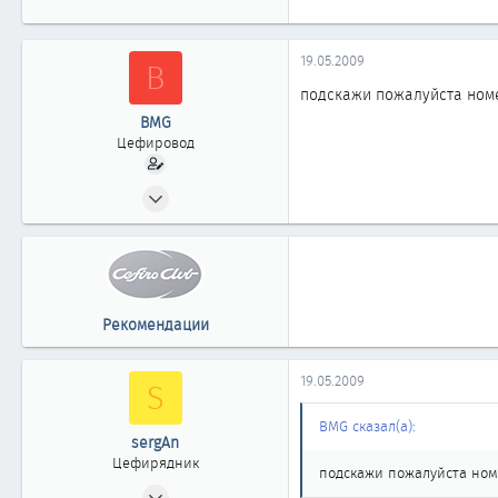
19.05.2009
B
подскажи пожалуйста номе
BMG
Цефировод
09.02.2009
602
0
861
46
Рекомендации
Томск
19.05.2009
S
BMG сказал(а):
sergAn
Цефирядник
подскажи пожалуйста номе
28.07.2004