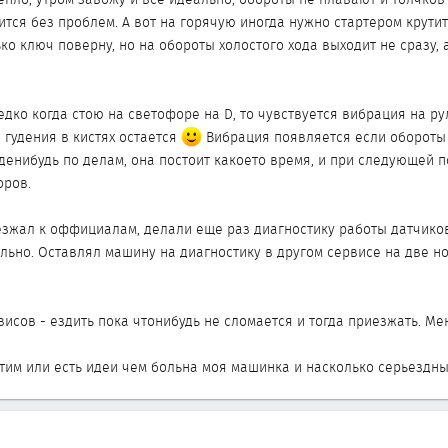
тся без проблем. А вот на горячую иногда нужно стартером крутить
ько ключ поверну, но на обороты холостого хода выходит не сразу, 
дко когда стою на светофоре на D, то чувствуется вибрация на ру
 гудения в кистях остается
Вибрация появляется если обороты х
гденибудь по делам, она постоит какоето время, и при следующей 
оров.
зжал к оффициалам, делали еще раз диагностику работы датчиков
ьно. Оставлял машину на диагностику в другом сервисе на две но
висов - ездить пока чтонибудь не сломается и тогда приезжать. Мен
этим или есть идеи чем больна моя машинка и насколько серьездны