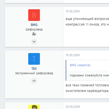
602
0
19.05.2009
B
861
еще уточняющий вопроси
46
компрессия 11 очков, это 
BMG
Томск
Цефировод
09.02.2009
602
0
19.05.2009
Т
861
46
BMG сказал(а):
ТАХ
Томск
Заслуженный Цефировод
подскажи пожалуйста номе
15.05.2008
всё таки поменяй топливн
5 312
очистителем карбюратора,
2
1 863
новосибирск
20.05.2009