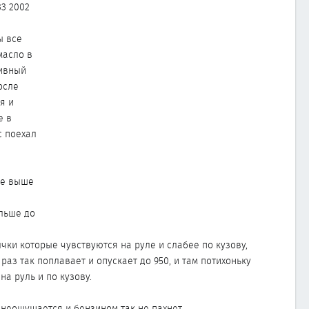
33 2002
ы все
масло в
ливный
осле
я и
е в
с поехал
не выше
альше до
чки которые чувствуются на руле и слабее по кузову,
раз так поплавает и опускает до 950, и там потихоньку
а руль и по кузову.
 неощущается и бензином так не пахнет.