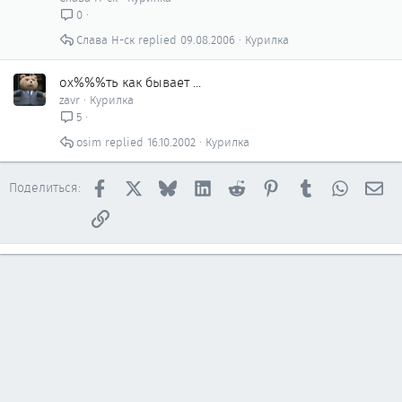
0
Слава Н-ск
09.08.2006
Курилка
ох%%%ть как бывает ...
zavr
Курилка
5
osim
16.10.2002
Курилка
Facebook
X
Bluesky
LinkedIn
Reddit
Pinterest
Tumblr
WhatsAp
Эл
Поделиться:
Ссылка