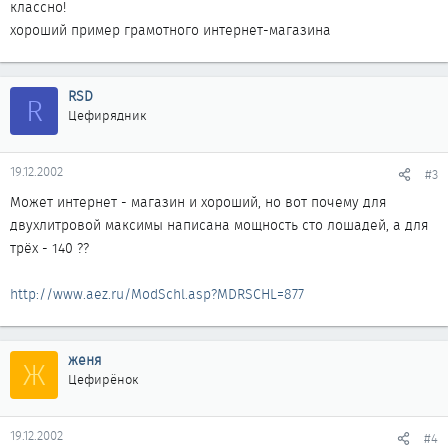
классно!
хороший пример грамотного интернет-магазина
RSD
R
Цефирядник
19.12.2002
#3
Может интернет - магазин и хороший, но вот почему для
двухлитровой максимы написана мощность сто лошадей, а для
трёх - 140 ??
http://www.aez.ru/ModSchl.asp?MDRSCHL=877
женя
Ж
Цефирёнок
19.12.2002
#4