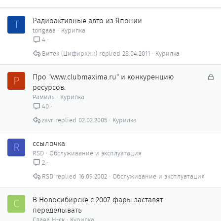
Радиоактивные авто из Японии
T
tongaaa
Курилка
4
Витёк (Цифиркин)
28.04.2011
Курилка
З
Про "www.clubmaxima.ru" и конкуренцию
Р
а
ресурсов.
к
Рамиль
Курилка
р
40
ы
zavr
02.02.2005
Курилка
т
о
ссылочка
R
RSD
Обслуживание и эксплуатация
2
RSD
16.09.2002
Обслуживание и эксплуатация
В Новосибирске с 2007 фары заставят
С
переделывать
Слава Н-ск
Курилка