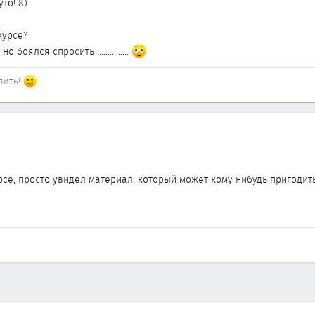
то! 8)
курсе?
боялся спросить ...............
 пить!
рсе, просто увидел материал, который может кому нибудь пригодить