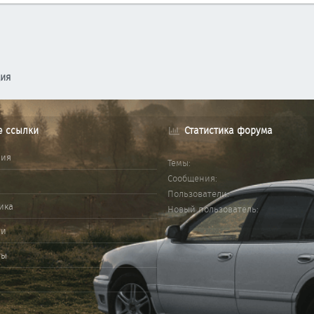
ция
е ссылки
Статистика форума
ния
Темы
Сообщения
Пользователи
ика
Новый пользователь
ми
ты