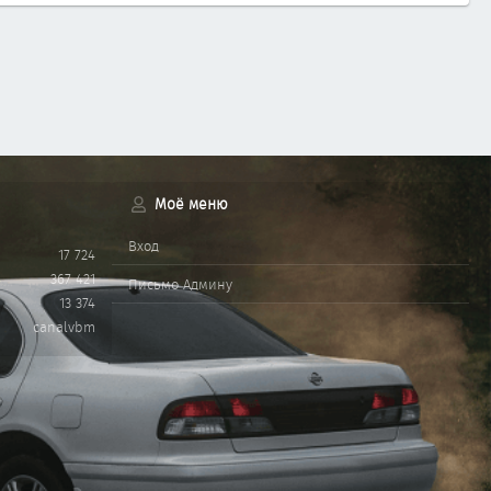
Моё меню
Вход
17 724
367 421
Письмо Админу
13 374
canalvbm