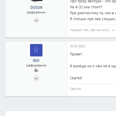
Про трубу Вентури - это кру
На A-32 она стоит!?
DOSON
Цефирянин
Про диагностику ты сам в 
13.09.2002
Я столько про неё слышал, но 
328
Хорошо там, где мы есть... и
0
361
Барнаул
16.09.2002
R
Привет.
RSD
Цефирядник
Я вообще ни о чём не в ку
10.06.2002
Сергей.
160
Сергей.
1
61
Новосибирск