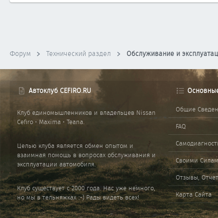
Форум
Технический раздел
Обслуживание и эксплуата
Автоклуб CEFIRO.RU
Основны
Общие Сведе
Клуб единомышленников и владельцев Nissan
Cefiro • Maxima • Teana.
FAQ
Самодиагност
Целью клуба является обмен опытом и
взаимная помощь в вопросах обслуживания и
Своими Сила
эксплуатации автомобиля.
Отзывы, Отче
Клуб существует с 2000 года. Нас уже немного,
Карта Сайта
но мы в тельняжках :-) Рады видеть всех!