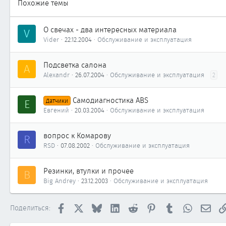
Похожие темы
О свечах - два интересных материала
V
Vider
22.12.2004
Обслуживание и эксплуатация
Подсветка салона
A
Alexandr
26.07.2004
Обслуживание и эксплуатация
2
Самодиагностика ABS
Е
Датчики
Евгений
20.03.2004
Обслуживание и эксплуатация
вопрос к Комарову
R
RSD
07.08.2002
Обслуживание и эксплуатация
Резинки, втулки и прочее
B
Big Andrey
23.12.2003
Обслуживание и эксплуатация
Facebook
X
Bluesky
LinkedIn
Reddit
Pinterest
Tumblr
WhatsApp
Элек
Поделиться: