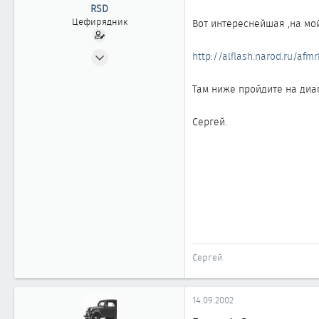
ы
л
RSD
а
Цефирядник
Вот интереснейшая ,на мой
10.06.2002
http://alflash.narod.ru/afm
160
1
Там ниже пройдите на диаг
61
Сергей.
Новосибирск
Сергей.
14.09.2002