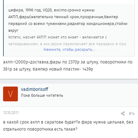
цефира, 1996 год, VQ20, excimo.срочно нужны:
АКПП,фары(желательно темный хром,прозрачные,бампер
передний со всеми туманками,радиатор кондиционера,стойки
вкруг
Кстати, насчет АКПП может кто знает - включается с
запаздыванием, в кик дауне переключает все передачи а при
Нажмите, чтобы раскрыть...
спокойной езде упорно держит вторую.по ошибкам пишет
KNOCK SENSOR.кто знает, отзовитесь))
акпп-12000р+доставка,фары по 2370р за штуку, поворотники по
381р за штуку, бампер новый пластик- 1439р
vadimborisoff
V
Пока больше читатель
12.10.2011
#14
в какой срок акпп в саратове будет?и фара нужна цельная, без
отдельного поворотника.есть такая?