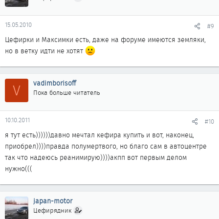
15.05.2010
#9
Цефирки и Максимки есть, даже на форуме имеются земляки,
но в ветку идти не хотят
vadimborisoff
V
Пока больше читатель
10.10.2011
#10
я тут есть))))))давно мечтал кефира купить и вот, наконец,
приобрел))))правда полумертвого, но благо сам в автоцентре
так что надеюсь реанимирую))))акпп вот первым делом
нужно(((
japan-motor
Цефирядник