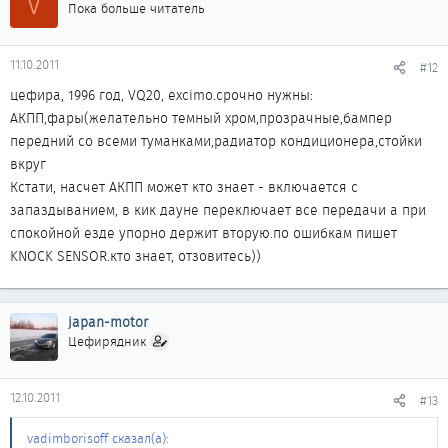
V
Пока больше читатель
11.10.2011
#12
цефира, 1996 год, VQ20, excimo.срочно нужны:
АКПП,фары(желательно темный хром,прозрачные,бампер
передний со всеми туманками,радиатор кондиционера,стойки
вкруг
Кстати, насчет АКПП может кто знает - включается с
запаздыванием, в кик дауне переключает все передачи а при
спокойной езде упорно держит вторую.по ошибкам пишет
KNOCK SENSOR.кто знает, отзовитесь))
japan-motor
Цефирядник
12.10.2011
#13
vadimborisoff сказал(а):