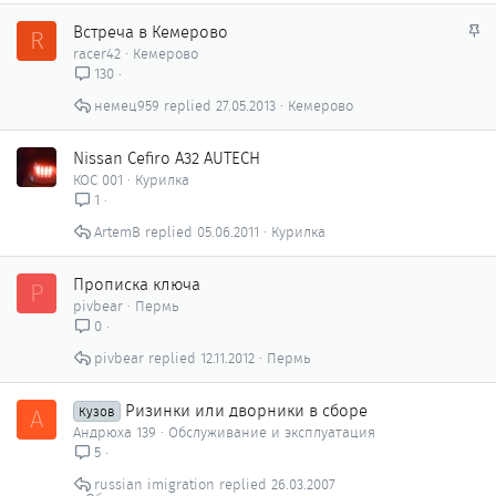
З
Встреча в Кемерово
R
а
racer42
Кемерово
к
130
р
немец959
27.05.2013
Кемерово
е
п
л
Nissan Cefiro A32 AUTECH
е
КОС 001
Курилка
н
1
о
ArtemB
05.06.2011
Курилка
Прописка ключа
P
pivbear
Пермь
0
pivbear
12.11.2012
Пермь
Ризинки или дворники в сборе
А
Кузов
Андрюха 139
Обслуживание и эксплуатация
5
russian imigration
26.03.2007