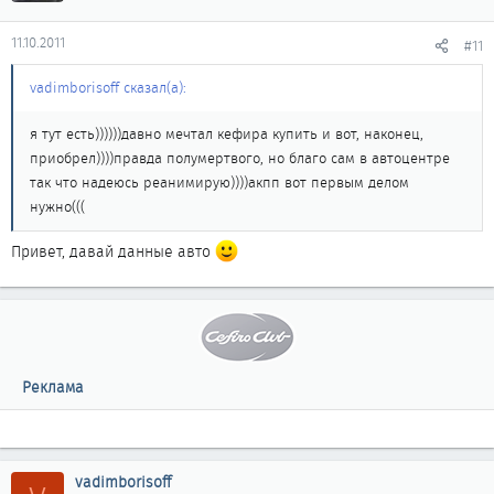
11.10.2011
#11
vadimborisoff сказал(а):
я тут есть))))))давно мечтал кефира купить и вот, наконец,
приобрел))))правда полумертвого, но благо сам в автоцентре
так что надеюсь реанимирую))))акпп вот первым делом
нужно(((
Привет, давай данные авто
Реклама
vadimborisoff