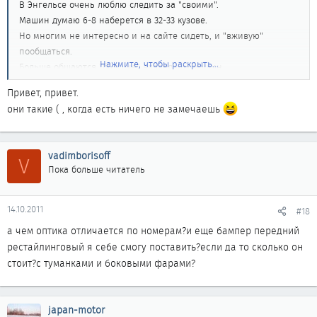
В Энгельсе очень люблю следить за "своими".
Машин думаю 6-8 наберется в 32-33 кузове.
Но многим не интересно и на сайте сидеть, и "вживую"
пообщаться.
Нажмите, чтобы раскрыть...
Больше общаются "бывшие" владельцы машин.
Часто подходят и говорят:"Красивая машина, у меня когда-то
Привет, привет.
такая была"
они такие ( , когда есть ничего не замечаешь
vadimborisoff
V
Пока больше читатель
14.10.2011
#18
а чем оптика отличается по номерам?и еще бампер передний
рестайлинговый я себе смогу поставить?если да то сколько он
стоит?с туманками и боковыми фарами?
japan-motor