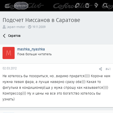
Подсчет Ниссанов в Саратове
А
Д
japan-motor
19.11.2009
в
а
т
Саратов
т
о
а
р
н
mashka_nyashka
т
а
M
е
ч
Пока больше читатель
м
а
ы
л
а
02.03.2012
#41
Не хотелось бы позориться, но...видимо придется)))) Короче нам
нужна левая фара, а лучше наверно сразу обе))) Какая то
фигулька в кондиционер(ща у мужа спрошу как называется))))
Компрессор))) Ну и цены на все это богатство хотелось бы
узнать)