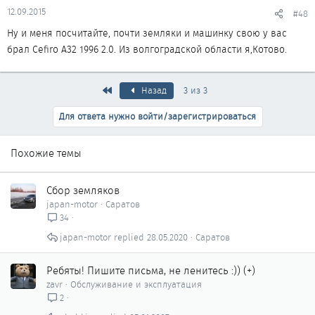
12.09.2015
#48
Ну и меня посчитайте, почти земляки и машинку свою у вас
брал Cefiro A32 1996 2.0. Из волгоградской области я,Котово.
Первый
Назад
3 из 3
Для ответа нужно войти/зарегистрироваться
Похожие темы
Сбор земляков
japan-motor
Саратов
34
japan-motor
28.05.2020
Саратов
Ребяты! Пишите письма, не ленитесь :)) (+)
zavr
Обслуживание и эксплуатация
2