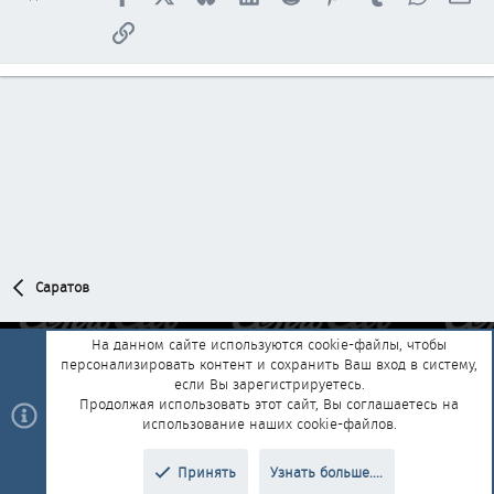
Ссылка
Саратов
На данном сайте используются cookie-файлы, чтобы
персонализировать контент и сохранить Ваш вход в систему,
Обратная связь
Условия и правила
если Вы зарегистрируетесь.
Политика конфиденциальности
Помощь
Главная
R
Продолжая использовать этот сайт, Вы соглашаетесь на
S
использование наших cookie-файлов.
S
®
Community platform by XenForo
© 2010-2025 XenForo Ltd.
|
Style and
Принять
Узнать больше....
®
add-ons by ThemeHouse
Перевод от Jumuro
Верх
Низ