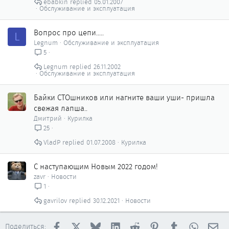
ebabkin
05.01.2007
Обслуживание и эксплуатация
Вопрос про цепи.....
L
Legnum
Обслуживание и эксплуатация
5
Legnum
26.11.2002
Обслуживание и эксплуатация
Байки СТОшников или нагните ваши уши- пришла
свежая лапша..
Дмитрий
Курилка
25
VladP
01.07.2008
Курилка
C наступающим Новым 2022 годом!
zavr
Новости
1
gavrilov
30.12.2021
Новости
Facebook
X
Bluesky
LinkedIn
Reddit
Pinterest
Tumblr
WhatsAp
Эл
Поделиться: