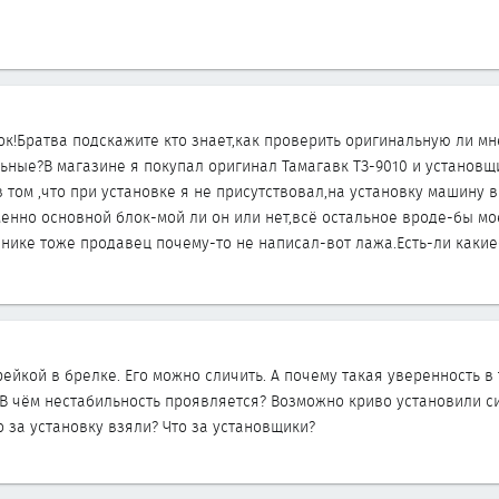
ок!Братва подскажите кто знает,как проверить оригинальную ли м
ьные?В магазине я покупал оригинал Тамагавк ТЗ-9010 и установщи
в том ,что при установке я не присутствовал,на установку машину в
енно основной блок-мой ли он или нет,всё остальное вроде-бы м
йнике тоже продавец почему-то не написал-вот лажа.Есть-ли каки
ейкой в брелке. Его можно сличить. А почему такая уверенность в 
В чём нестабильность проявляется? Возможно криво установили сиг
о за установку взяли? Что за установщики?