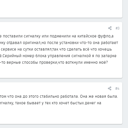
#3
не поставили сигналку или подменили на китайское фуфло,а
ку отдавал оригинал,но после установки что-то она работает
 сервисе на сутки оставлял,так что сделать всё что хочешь
оё.Серийный номер блока управления сигналкой я по запарке
е-то верные способы проверки,что воткнули именно моё?
#4
том что она до этого стабильно работала. Она же новая была.
налку, такое бывает у тех кто хочет быстых денег на