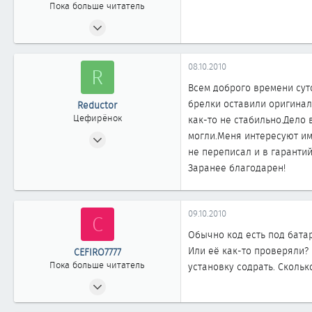
Пока больше читатель
08.10.2010
1
0
08.10.2010
R
1
Всем доброго времени сут
брелки оставили оригинал
Reductor
Цефирёнок
как-то не стабильно.Дело 
11.05.2010
могли.Меня интересуют им
не переписал и в гаранти
28
Заранее благодарен!
0
11
Казахстан Семипалатинск
09.10.2010
C
Обычно код есть под батар
Или её как-то проверяли? 
CEFIRO7777
Пока больше читатель
установку содрать. Скольк
08.10.2010
1