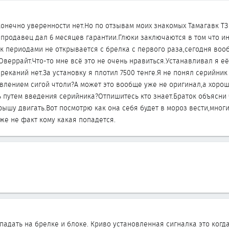
конечно уверенности нет.Но по отзывам моих знакомых Тамагавк ТЗ 
 продавец дал 6 месяцев гарантии.Глюки заключаются в том что ин
к периодами не открывается с брелка с первого раза,сегодня вооб
веррайт.Что-то мне всё это не очень нравиться.Устанавливал я её
еканий нет.За установку я плотил 7500 тенге.Я не понял серийник
влением сигой чтоли?А может это вообще уже не оригинал,а хор
 путем введения серийника?Отпишитесь кто знает.Браток объясни
ышу двигать.Вот посмотрю как она себя будет в мороз вести,многи
же не факт кому какая попадется.
падать на брелке и блоке. Криво установленная сигналка это когд