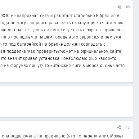
#5
9010 не капризная сига и работает стабильно.Я брал её в
огда не могу с первого раза снять охрану,теряется антеннка
ще два раза за день не смог сигу снять с охраны-пришлось
 не в последнем в нашем городе авто сервисе,я в нем уже
 что под батарейкой на брелке должен совпадать с
ошая подделка?Как проверить?Может на официальном сайте
 что значит кривая установка.Понаблюдаю ещё какое-то
е на форумах пишут,что китайские сиги в мороз очень часто
#6
а она подключена не правильно (что-то перепутали). Может