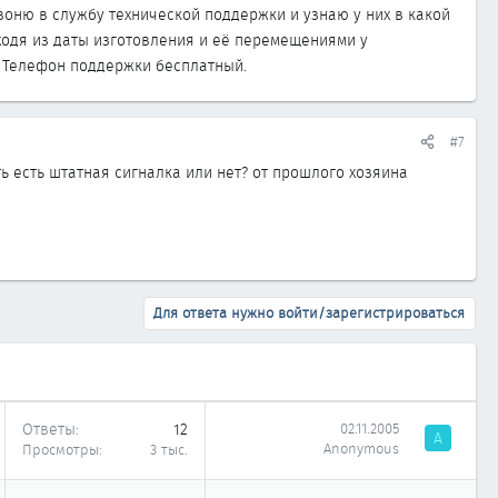
воню в службу технической поддержки и узнаю у них в какой
ходя из даты изготовления и её перемещениями у
. Телефон поддержки бесплатный.
#7
знать есть штатная сигналка или нет? от прошлого хозяина
Для ответа нужно войти/зарегистрироваться
Ответы
12
02.11.2005
A
Anonymous
Просмотры
3 тыс.