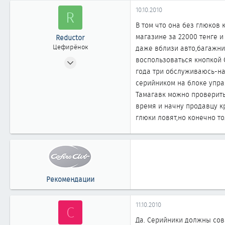
0
10.10.2010
R
1
В том что она без глюков 
магазине за 22000 тенге и
Reductor
Цефирёнок
даже вблизи авто,багажни
11.05.2010
воспользоваться кнопкой О
года три обслуживаюсь-нар
28
серийником на блоке упра
0
Тамагавк можно проверить
11
время и начну продавцу кр
Казахстан Семипалатинск
глюки ловят,но конечно то
Рекомендации
11.10.2010
C
Да. Серийники должны сов