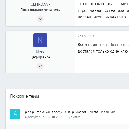
это програмно она глючит.
CEFIRO7777
Пока больше читатель
город данная сигнализаци
08.10.2010
посредников. Бывает что 
1
0
25.09.2013
N
1
Всем привет! что бы не пло
достался только один клю
Nerv
Цефирёнок
15.04.2013
27
0
11
Похожие темы
разряжается аккмулятор из-за сигнализации
A
Anonymous
28.10.2005
Курилка