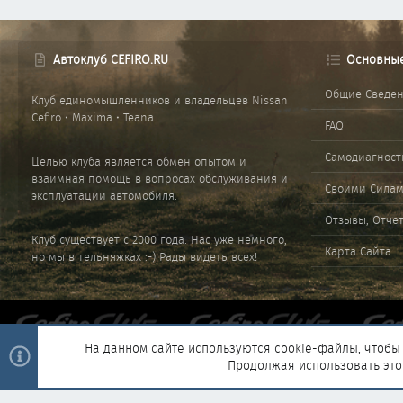
Автоклуб CEFIRO.RU
Основны
Общие Сведе
Клуб единомышленников и владельцев Nissan
Cefiro • Maxima • Teana.
FAQ
Самодиагност
Целью клуба является обмен опытом и
взаимная помощь в вопросах обслуживания и
Своими Сила
эксплуатации автомобиля.
Отзывы, Отче
Клуб существует с 2000 года. Нас уже немного,
Карта Сайта
но мы в тельняжках :-) Рады видеть всех!
На данном сайте используются cookie-файлы, чтобы 
Продолжая использовать это
®
Community platform by XenForo
© 2010-2025 XenForo Ltd.
|
Style and 