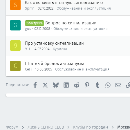
Как отключить штатную сигнализацию
S
Spr1n
02.10.2022
Обслуживание и эксплуатация
Вопрос по сигнализации
G
Электрика
gus
02.12.2008
Обслуживание и эксплуатация
Про установку сигнализации
9
911
14.07.2004
Курилка
Штатный брелок автозапуска
C
CeFi
10.08.2005
Обслуживание и эксплуатация
Facebook
X
Bluesky
LinkedIn
Reddit
Pinterest
Tumblr
WhatsApp
Элек
Поделиться:
Форум
Жизнь CEFIRO CLUB
Клубы по городам
Москв