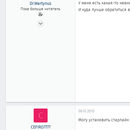
ы
л
У меня есть какая-то невня
Dr.Wertynus
а
Пока больше читатель
И куда лучше обратиться 
10.09.2009
2
0
1
08.10.2010
C
Могу установить старлайн 
CEFIRO7777