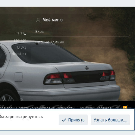
Моё меню
Вход
17 724
367 421
Письмо Админу
13 373
doostick
равила
Политика конфиденциальности
Помощь
Главная
R
S
Вы зарегистрируетесь.
S
Принять
Узнать больше....
Верх
Низ