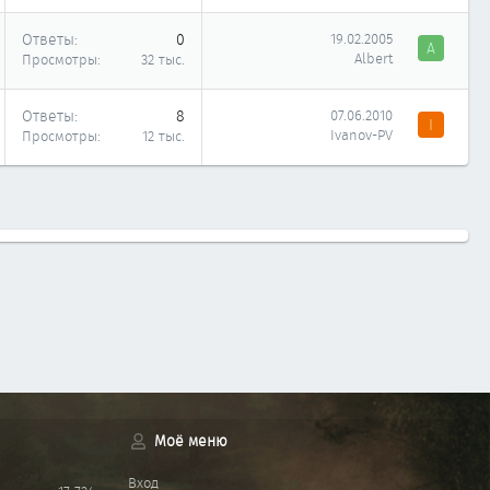
Ответы
0
19.02.2005
A
Albert
Просмотры
32 тыс.
Ответы
8
07.06.2010
I
Ivanov-PV
Просмотры
12 тыс.
Моё меню
Вход