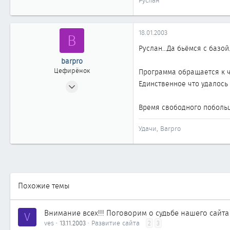
Руслан
18.01.2003
B
Руслан...Да бьёмся с базой.
barpro
Цефирёнок
Программа обращается к ч
20.11.2002
Единственное что удалось 
21
Время свободного побольш
0
11
Удачи, Barpro
Moscow
Похожие темы
Внимание всех!!! Поговорим о судьбе нашего сайта
V
ves
13.11.2003
Развитие сайта
2
3