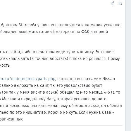
#2
м бдением Starcon'а успешно наполняется и не менее успешно
 обещание выложить готовый материал по ФАК в первой
ь с сайта, либо в печатном виде купить книжку. Это такие
её выкладывать (а точнее верстать) я пока не решался. Приму
мость.
iro.ru/maintenance/parts.php
, написано ессно самим Nissan
ально выложить на сайт, т.к. это удовольствие будет
он так у меня висит в аське) обещал где-то месяца 4-5 (а то
в Москве и передал ему базу, которая успешно до него
т, я несколько раз напоминал ему об этом в аське, он обещал
ельно по его инициативе. Короче не суть. Если нужна база -
 записанных.