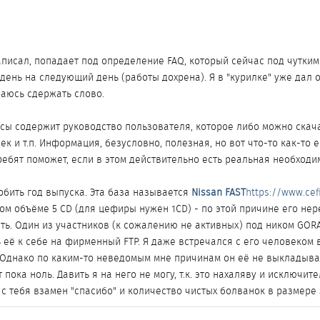
написал, попадает под определение FAQ, который сейчас под чутки
день на следующий день (работы дохрена). Я в "курилке" уже дал
аюсь сдержать слово.
сы содержит руководство пользователя, которое либо можно скачат
к и т.п. Информация, безусловно, полезная, но вот что-то как-то 
ребят поможет, если в этом действительно есть реальная необходи
обить год выпуска. Эта база называется
Nissan FAST
https://www.cef
ном объёме 5 CD (для цефиры нужен 1CD) - по этой причине его нере
ь. Один из участников (к сожалению не активных) под ником GORA (
 её к себе на фирменный FTP. Я даже встречался с его человеком 
. Однако по каким-то неведомым мне причинам он её не выкладывае
т пока ноль. Давить я на него не могу, т.к. это нахаляву и исключит
, с тебя взамен "спасибо" и количество чистых болванок в размере