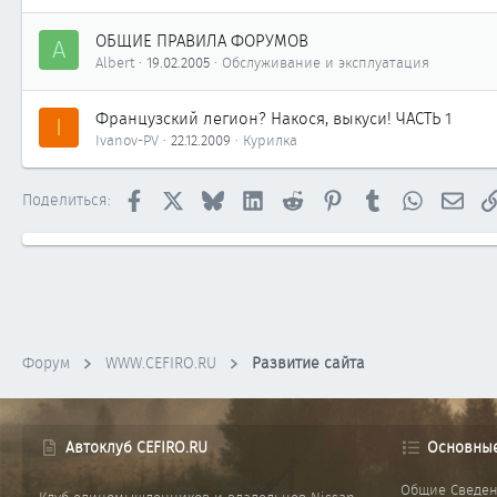
ОБЩИЕ ПРАВИЛА ФОРУМОВ
A
Albert
19.02.2005
Обслуживание и эксплуатация
Французский легион? Накося, выкуси! ЧАСТЬ 1
I
Ivanov-PV
22.12.2009
Курилка
Facebook
X
Bluesky
LinkedIn
Reddit
Pinterest
Tumblr
WhatsApp
Элек
Поделиться:
Форум
WWW.CEFIRO.RU
Развитие сайта
Автоклуб CEFIRO.RU
Основны
Общие Сведе