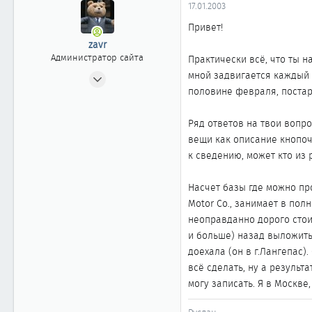
17.01.2003
Привет!
zavr
Администратор сайта
Практически всё, что ты 
24.04.2002
мной задвигается каждый 
половине февраля, постар
2 404
20
Ряд ответов на твои вопро
1 868
вещи как описание кнопоче
Москва
к сведению, может кто из 
www.cefiro.ru
Автомобиль
Volvo V90 СС
Насчет базы где можно пр
Motor Co., занимает в пол
неоправданно дорого стоит
и больше) назад выложить
доехала (он в г.Лангепас)
всё сделать, ну а результа
могу записать. Я в Москве