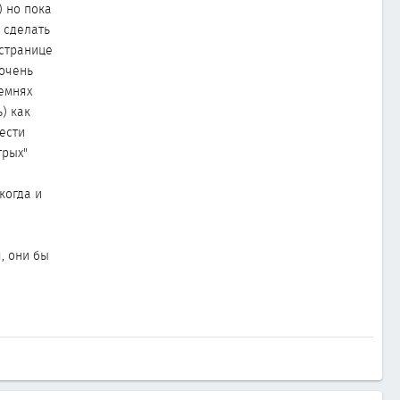
 но пока
 сделать
 странице
 очень
ремнях
) как
ести
трых"
когда и
, они бы