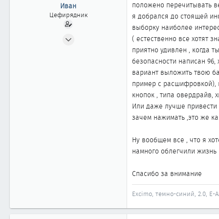
ы
л
положено перечитывать ве
Иван
а
Цефирядник
я добрался до стоящей ин
выборку наиболее интерес
13.01.2003
( естественно все хотят з
143
приятно удивлен , когда т
0
безопасности написан 96, 
вариант выложить твою баз
61
пример с расшифровкой), 
Ейск
кнопок , типа овердрайв, 
Или даже лучше привести р
зачем нажимать ,это же ка
Ну вообщем все , что я хо
намного облегчили жизнь
Спасибо за внимание
Excimo, темно-синий, 2.0, E-A