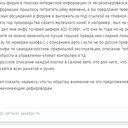
сь форум в поисках интересной информации (я не разочаровался)
формации пришлось потратить уйму времени, я бы предложил тебе
ных обсуждений в форуме и выложить их под ссылкой на главной
нать год производства своего железного коня( я например , был не
ы дал мне инфу по моей цефире A32-013651 , что она 94 года но на 
хотя их можно заменить,но лучше горькая правда,чем сладкая ложь
у по номерам кузова с с описанием авто ( если не по русски прив
инфа по самодиагностике, правильной эксплуатации, описание "хи
хитрости в управлении климат контролем и т.д.
усское описание каждой кнопки в салоне авто, что для чего , что 
сается всех рычагов и ручек.
тел сказать, надеюсь, что ты обратиш внимание на эти предложения
 начинающим цефироводам.
32, автомат, декабрь 94