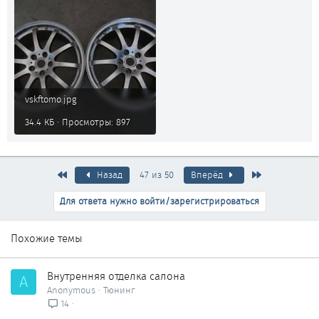
vskftomo.jpg
34.4 КБ · Просмотры: 897
Первый
Последняя
Назад
47 из 50
Вперёд
Для ответа нужно войти/зарегистрироваться
Похожие темы
Внутренняя отделка салона
A
Anonymous
Тюнинг
14