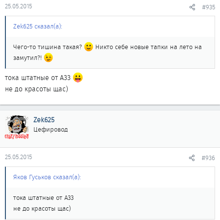
25.05.2015
#935
Zek625 сказал(а):
Чего-то тишина такая?
Никто себе новые тапки на лето на
замутил?!
тока штатные от А33
не до красоты щас)
Zek625
Цефировод
25.05.2015
#936
Яков Гуськов сказал(а):
тока штатные от А33
не до красоты щас)