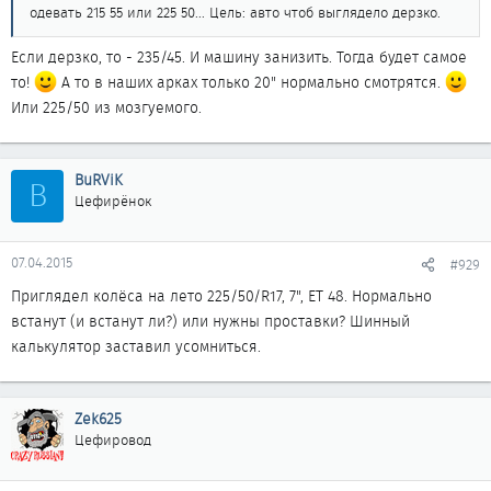
одевать 215 55 или 225 50... Цель: авто чтоб выглядело дерзко.
Если дерзко, то - 235/45. И машину занизить. Тогда будет самое
то!
А то в наших арках только 20" нормально смотрятся.
Или 225/50 из мозгуемого.
BuRViK
B
Цефирёнок
07.04.2015
#929
Приглядел колёса на лето 225/50/R17, 7", ЕТ 48. Нормально
встанут (и встанут ли?) или нужны проставки? Шинный
калькулятор заставил усомниться.
Zek625
Цефировод