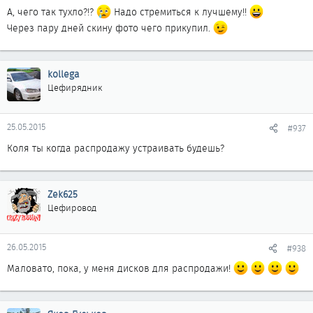
А, чего так тухло?!?
Надо стремиться к лучшему!!
Через пару дней скину фото чего прикупил.
kollega
Цефирядник
25.05.2015
#937
Коля ты когда распродажу устраивать будешь?
Zek625
Цефировод
26.05.2015
#938
Маловато, пока, у меня дисков для распродажи!