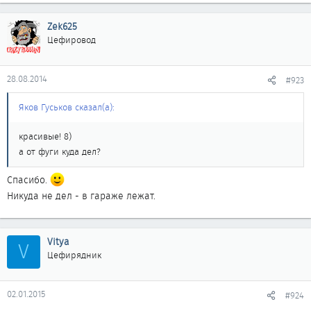
Zek625
Цефировод
28.08.2014
#923
Яков Гуськов сказал(а):
красивые! 8)
а от фуги куда дел?
Спасибо.
Никуда не дел - в гараже лежат.
Vitya
V
Цефирядник
02.01.2015
#924