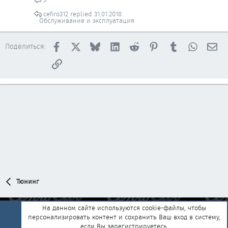
cefiro312
31.01.2018
Обслуживание и эксплуатация
Facebook
X
Bluesky
LinkedIn
Reddit
Pinterest
Tumblr
WhatsAp
Эл
Поделиться:
Ссылка
Тюнинг
На данном сайте используются cookie-файлы, чтобы
персонализировать контент и сохранить Ваш вход в систему,
Обратная связь
Условия и правила
если Вы зарегистрируетесь.