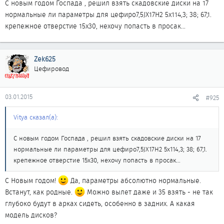
С новым годом Госпада , решил взять скадовские диски на 17
нормальные ли параметры для цефиро7,5JХ17H2 5х114,3; 38; 67,1.
крепежное отверстие 15х30, нехочу попасть в просак...
Zek625
Цефировод
03.01.2015
#925
Vitya сказал(а):
С новым годом Госпада , решил взять скадовские диски на 17
нормальные ли параметры для цефиро7,5JХ17H2 5х114,3; 38; 67,1.
крепежное отверстие 15х30, нехочу попасть в просак...
С Новым годом!
Да, параметры абсолютно нормальные.
Встанут, как родные.
Можно вылет даже и 35 взять - не так
глубоко будут в арках сидеть, особенно в задних. А какая
модель дисков?