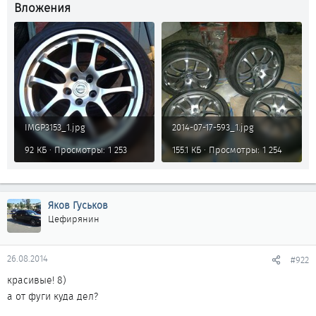
Вложения
IMGP3153_1.jpg
2014-07-17-593_1.jpg
92 КБ · Просмотры: 1 253
155.1 КБ · Просмотры: 1 254
Яков Гуськов
Цефирянин
26.08.2014
#922
красивые! 8)
а от фуги куда дел?