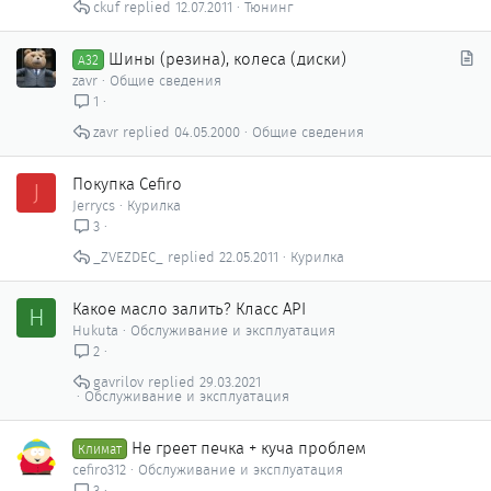
ckuf
12.07.2011
Тюнинг
С
Шины (резина), колеса (диски)
A32
т
zavr
Общие сведения
а
1
т
zavr
04.05.2000
Общие сведения
ь
я
Покупка Cefiro
J
Jerrycs
Курилка
3
_ZVEZDEC_
22.05.2011
Курилка
Какое масло залить? Класс API
H
Hukuta
Обслуживание и эксплуатация
2
gavrilov
29.03.2021
Обслуживание и эксплуатация
Не греет печка + куча проблем
Климат
cefiro312
Обслуживание и эксплуатация
3