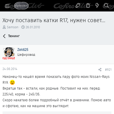
Хочу поставить катки R17, нужен совет...
А
Д
Samson
26.01.2010
в
а
т
Тюнинг
т
о
а
р
н
Zek625
т
а
е
ч
Цефировод
м
а
ы
л
а
24.08.2014
#921
Наконец-то нашёл время показать пару фото моих Nissan-Rays
R19.
Вкратце так - встали, как родные. Поставил на них: перед:
225/40, корма - 245/35.
Скоро накатаю более подробный отчёт в дневнике. Помою авто
и сфотаю, как на машине это выглядит.