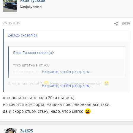
Яков Гуськов
Цефирянин
26.05.2015
#939
Zek625 сказал(а):
Яков Гуськов сказал(а):
тока штатные от А33
не до красоты щас)
Нажмите, чтобы раскрыть...
А, чего так тухло?!?
Надо стремиться к лучшему!!
Нажмите, чтобы раскрыть...
Через пару дней скину фото чего прикупил.
дык понятно, что надо 20ки ставить)
но хочется комфорта, машина повседневная все таки.
да и скоро отцом стану! надо, чтоб мягко
Zek625