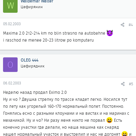
Waldemar Walter
W
Цефирянин
05.02.2003
#4
Maxima 2.0 212-214 km no blin strasno na autobahne
i raschod ne menee 20-23 litrow po komputeru
OLEG 444
O
Цефирядник
06.02.2003
#5
Неделю назад продал Eximo 2.0
Ну и чо ? Двушка стрелку по трассе кладет легко. Носился тут
по лету как угорелый 160-170 нормальный полет. Постоянно.
Гонялись есно с разными клоунами и на вистах и на маринах с
механикой. Ну и чо? Ни разу меня никто не порвал
Есть
конечно участки где делали, но наша машина как снаряд
нашел нормальный участок и выстрелил и нас не догонят
и