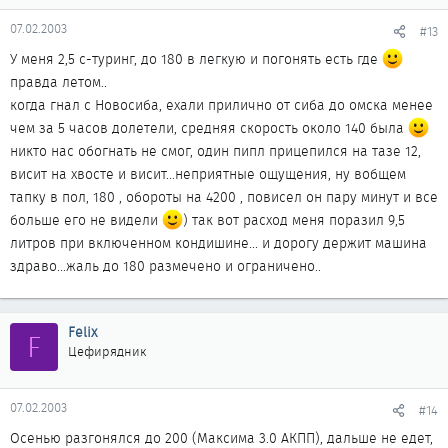
07.02.2003
#13
У меня 2,5 с-туринг, до 180 в легкую и погонять есть где
правда летом..
когда гнал с Новосиба, ехали прилично от сиба до омска менее
чем за 5 часов долетели, средняя скорость около 140 была
никто нас обогнать не смог, один пипл прицепился на тазе 12,
висит на хвосте и висит...неприятные ощущения, ну вобщем
тапку в пол, 180 , обороты на 4200 , повисел он пару минут и все
больше его не видели
) так вот расход меня поразил 9,5
литров при включенном кондишине... и дорогу держит машина
здраво...жаль до 180 размечено и ограничено..
Felix
F
Цефирядник
07.02.2003
#14
Осенью разгонялся до 200 (Максима 3.0 АКПП), дальше не едет,