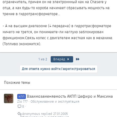
огранечитель, причем он не электроннный как на Chasere у
отца, а как будь-то короба начинает сбрасывать мощность на
трение в гидротрансформаторе...
- А на высшем диапазоне (4 передача) в гидротрасформаторе
ничего не трется, он понимаете-ли наглухо заблокирован
фрикционом.Связь колес с двигателем жесткая как в механике.
(Топливо экономится).
Последняя
1 из 2
Вперёд
Для ответа нужно войти/зарегистрироваться
Похожие темы
Взаимозаменяемость АКПП Цефиро и Максима
КПП
Zlo 777
Обслуживание и эксплуатация
8
Anonymous
27.01.2005