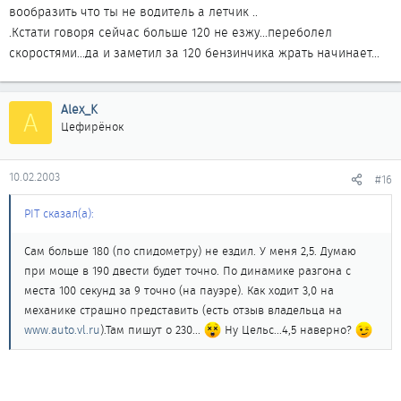
вообразить что ты не водитель а летчик ..
.Кстати говоря сейчас больше 120 не езжу...переболел
скоростями...да и заметил за 120 бензинчика жрать начинает...
Alex_K
A
Цефирёнок
10.02.2003
#16
PIT сказал(а):
Сам больше 180 (по спидометру) не ездил. У меня 2,5. Думаю
при моще в 190 двести будет точно. По динамике разгона с
места 100 секунд за 9 точно (на пауэре). Как ходит 3,0 на
механике страшно представить (есть отзыв владельца на
www.auto.vl.ru
).Там пишут о 230...
Ну Цельс...4,5 наверно?