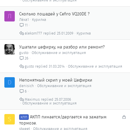
Обслуживание и эксплуатация
Сколько лошадей у Cefiro VQ20DE ?
Л
Лёха1
Курилка
11
alekom777
25.01.2009
Курилка
Ушатали цефирку, на разбор или ремонт?
gusto
Обслуживание и эксплуатация
26
gusto
31.03.2014
Обслуживание и эксплуатация
Непонятный скрип у моей Цефирки
D
denisich
Обслуживание и эксплуатация
6
Maximus
25.07.2006
Обслуживание и эксплуатация
З
АКПП пинается/дергается на зажатым
S
КПП
а
тормозе.
к
stweet
Обслуживание и эксплуатация