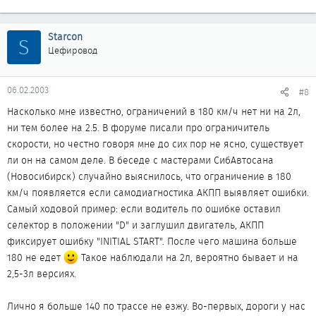
Starcon
S
Цефировод
06.02.2003
#8
Насколько мне известно, ограничений в 180 км/ч нет ни на 2л,
ни тем более на 2.5. В форуме писали про ограничитель
скорости, но честно говоря мне до сих пор не ясно, существует
ли он на самом деле. В беседе с мастерами СибАвтосана
(Новосибирск) случайно выяснилось, что ограничение в 180
км/ч появляется если самодиагностика АКПП выявляет ошибки.
Самый ходовой пример: если водитель по ошибке оставил
селектор в положении "D" и заглушил двигатель, АКПП
фиксирует ошибку "INITIAL START". После чего машина больше
180 не едет
Такое наблюдали на 2л, вероятно бывает и на
2,5-3л версиях.
Лично я больше 140 по трассе не езжу. Во-первых, дороги у нас