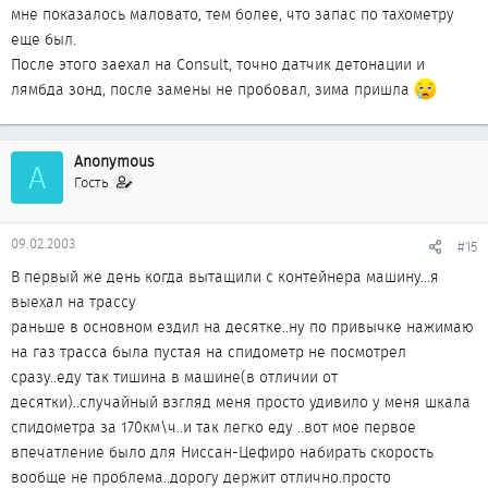
мне показалось маловато, тем более, что запас по тахометру
еще был.
После этого заехал на Consult, точно датчик детонации и
лямбда зонд, после замены не пробовал, зима пришла
Anonymous
A
Гость
09.02.2003
#15
В первый же день когда вытащили с контейнера машину...я
выехал на трассу
раньше в основном ездил на десятке..ну по привычке нажимаю
на газ трасса была пустая на спидометр не посмотрел
сразу..еду так тишина в машине(в отличии от
десятки)..случайный взгляд меня просто удивило у меня шкала
спидометра за 170км\ч..и так легко еду ..вот мое первое
впечатление было для Ниссан-Цефиро набирать скорость
вообще не проблема..дорогу держит отлично.просто