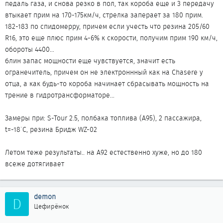
педаль газа, и снова резко в пол, так короба еще и 3 передачу
втыкает прим на 170-175км/ч, стрелка заперает за 180 прим.
182-183 по спидомерру, причем если учесть что резина 205/60
R16, это еще плюс прим 4-6% к скорости, получим прим 190 км/ч,
обороты 4400...
блин запас мощности еще чувствуется, значит есть
огранечитель, причем он не электроннный как на Chasere у
отца, а как будь-то короба начинает сбрасывать мощность на
трение в гидротрансформаторе...
Замеры при: S-Tour 2.5, полбака топлива (А95), 2 пассажира,
t=-18`C, резина Бридж WZ-02
Летом теже результаты.. на А92 естественно хуже, но до 180
всеже дотягивает
demon
D
Цефирёнок