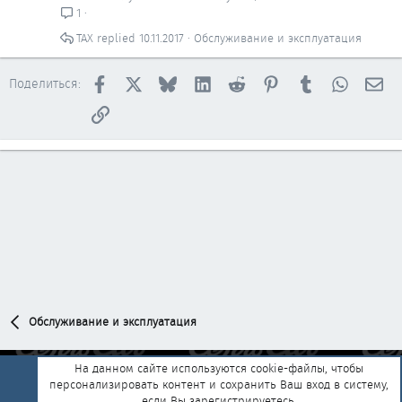
р
1
ы
ТАХ
10.11.2017
Обслуживание и эксплуатация
т
о
Facebook
X
Bluesky
LinkedIn
Reddit
Pinterest
Tumblr
WhatsAp
Эл
Поделиться:
Ссылка
Обслуживание и эксплуатация
На данном сайте используются cookie-файлы, чтобы
персонализировать контент и сохранить Ваш вход в систему,
Обратная связь
Условия и правила
если Вы зарегистрируетесь.