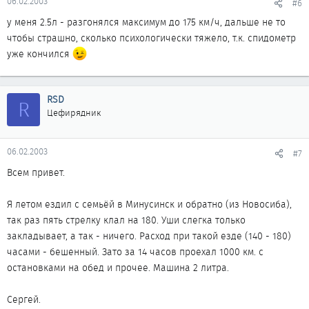
06.02.2003
#6
у меня 2.5л - разгонялся максимум до 175 км/ч, дальше не то
чтобы страшно, сколько психологически тяжело, т.к. спидометр
уже кончился
RSD
R
Цефирядник
06.02.2003
#7
Всем привет.
Я летом ездил с семьёй в Минусинск и обратно (из Новосиба),
так раз пять стрелку клал на 180. Уши слегка только
закладывает, а так - ничего. Расход при такой езде (140 - 180)
часами - бешенный. Зато за 14 часов проехал 1000 км. с
остановками на обед и прочее. Машина 2 литра.
Сергей.