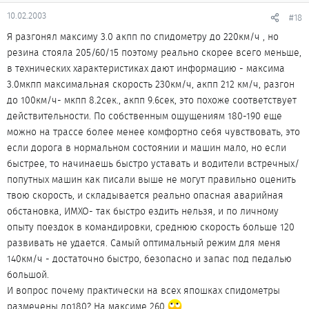
10.02.2003
#18
Я разгонял максиму 3.0 акпп по спидометру до 220км/ч , но
резина стояла 205/60/15 поэтому реально скорее всего меньше,
в технических характеристиках дают информацию - максима
3.0мкпп максимальная скорость 230км/ч, акпп 212 км/ч, разгон
до 100км/ч- мкпп 8.2сек., акпп 9.6сек, это похоже соответствует
действительности. По собственным ощущениям 180-190 еще
можно на трассе более менее комфортно себя чувствовать, это
если дорога в нормальном состоянии и машин мало, но если
быстрее, то начинаешь быстро уставать и водители встречных/
попутных машин как писали выше не могут правильно оценить
твою скорость, и складывается реально опасная аварийная
обстановка, ИМХО- так быстро ездить нельзя, и по личному
опыту поездок в командировки, среднюю скорость больше 120
развивать не удается. Самый оптимальный режим для меня
140км/ч - достаточно быстро, безопасно и запас под педалью
большой.
И вопрос почему практически на всех япошках спидометры
размечены до180? На максиме 260