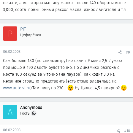
не ахти, а во-вторых машину жалко - после 140 обороты выше
3,000, соотв. повышенный расход масла, износ двигателя и т.д.
PIT
P
Цефирёнок
06.02.2003
#9
Сам больше 180 (по спидометру) не ездил. У меня 2,5. Думаю
при моще в 190 двести будет точно. По динамике разгона с
места 100 секунд за 9 точно (на пауэре). Как ходит 3,0 на
механике страшно представить (есть отзыв владельца на
www.auto.vl.ru
).Там пишут о 230...
Ну Цельс...4,5 наверно?
Anonymous
A
Гость
06.02.2003
#10