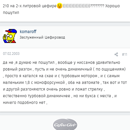
210 на 2-х литровой цефире
)))))))))))))))))))???????? Хорошо
пошутил
komaroff
Заслуженный Цефировод
07.02.2003
#11
да не ,я думаю не пошутил , вообще у ниссанов удивительно
ровный разгон , пусть и не очень динамичный ( по ощущениям)
, просто я катался на скае и с турбовым мотором , и с самым
маленьким 1,8 с монофорсункой , оба на автомате , так вот и тот
и другой разгоняются очень ровно и ложат стрелку ,
естественно турбовой динамичнее , но ни букса с места , и
ничего подобного нет ,