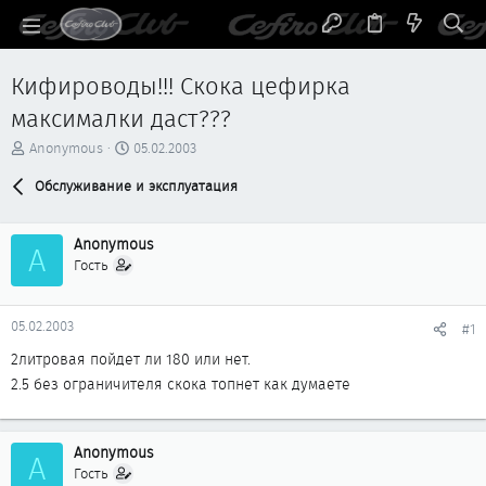
Кифироводы!!! Скока цефирка
максималки даст???
А
Д
Anonymous
05.02.2003
в
а
т
Обслуживание и эксплуатация
т
о
а
р
н
Anonymous
т
а
A
е
ч
Гость
м
а
ы
л
а
05.02.2003
#1
2литровая пойдет ли 180 или нет.
2.5 без ограничителя скока топнет как думаете
Anonymous
A
Гость