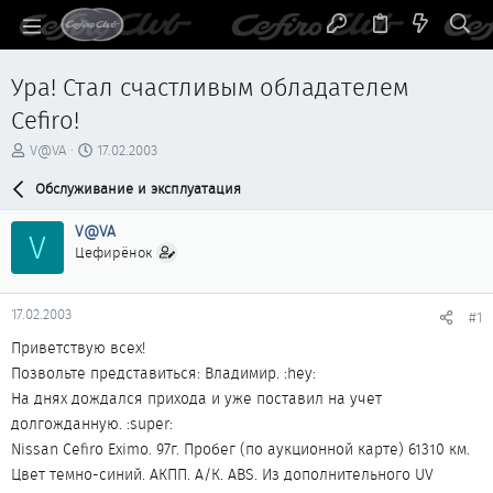
Ура! Стал счастливым обладателем
Cefiro!
А
Д
V@VA
17.02.2003
в
а
т
Обслуживание и эксплуатация
т
о
а
р
н
V@VA
V
т
а
Цефирёнок
е
ч
м
а
ы
л
17.02.2003
#1
а
Приветствую всех!
Позвольте представиться: Владимир. :hey:
На днях дождался прихода и уже поставил на учет
долгожданную. :super:
Nissan Cefiro Eximo. 97г. Пробег (по аукционной карте) 61310 км.
Цвет темно-синий. АКПП. А/К. ABS. Из дополнительного UV