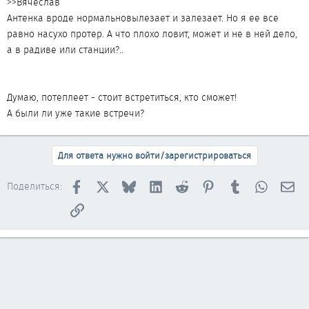
>>Вячеслав
Антенка вроде нормальновылезает и залезает. Но я ее все
равно насухо протер. А что плохо ловит, может и не в ней дело,
а в радиве или станции?..
Думаю, потеплеет - стоит встретиться, кто сможет!
А были ли уже такие встречи?
Для ответа нужно войти/зарегистрироваться
Facebook
X
Bluesky
LinkedIn
Reddit
Pinterest
Tumblr
WhatsAp
Эл
Поделиться:
Ссылка