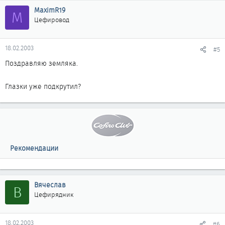
MaximR19
M
Цефировод
18.02.2003
#5
Поздравляю земляка.
Глазки уже подкрутил?
Рекомендации
Вячеслав
В
Цефирядник
18.02.2003
#6