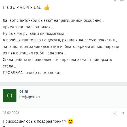
П а З Д Р А В Л Я Е М...
Да, вот с антенкой бывают напряги, зимой особенно...
примерзает зараза такая...
Ну дык мы ручками ей помогаем...
А вообще как то раз на досуге, решил я ее самую почистить,
часа полтора занимался этим неблагодарным делом, параши
из нее вытащил гр. 50 наверное...
Стала работать правильно... но пришла зима... примерзать
стала...
ПРОБЛЕМА!! радио плохо ловит...
osim
O
Цефирянин
18.02.2003
#7
Присоединяюсь к поздравлениям