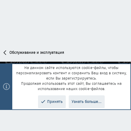
Обслуживание и эксплуатация
На данном сайте используются cookie-файлы, чтобы
персонализировать контент и сохранить Ваш вход в систему,
Обратная связь
Условия и правила
если Вы зарегистрируетесь.
Политика конфиденциальности
Помощь
Главная
R
Продолжая использовать этот сайт, Вы соглашаетесь на
S
использование наших cookie-файлов.
S
®
Community platform by XenForo
© 2010-2025 XenForo Ltd.
|
Style and
Принять
Узнать больше....
®
add-ons by ThemeHouse
Перевод от Jumuro
Верх
Низ