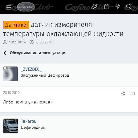
датчик измерителя
Датчики
температуры охлаждающей жидкости
А
Д
nuta 8854
18.08.2010
в
а
т
Обслуживание и эксплуатация
т
о
а
р
н
_ZVEZDEC_
т
а
е
ч
Заслуженный Цефировод
м
а
ы
л
а
28.10.2010
#21
Либо помпа уже ложает
Takerou
Цефирядник