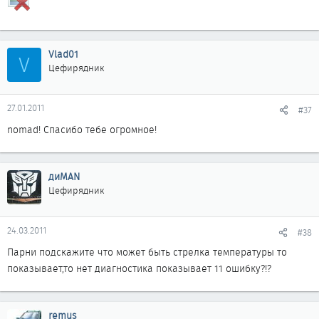
Vlad01
V
Цефирядник
27.01.2011
#37
nomad! Спасибо тебе огромное!
диMAN
Цефирядник
24.03.2011
#38
Парни подскажите что может быть стрелка температуры то
показывает,то нет диагностика показывает 11 ошибку?!?
remus