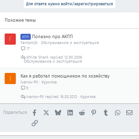
Для ответа нужно войти/зарегистрироваться
Похожие темы
Полезно про АКПП
F
КПП
Fantom2k
Обслуживание и эксплуатация
17
White Shark
12.09.2006
Обслуживание и эксплуатация
Как я работал помощником по хозяйству
I
Ivanov-PV
Курилка
5
Ivanov-PV
16.03.2012
Курилка
Facebook
X
Bluesky
LinkedIn
Reddit
Pinterest
Tumblr
WhatsAp
Эл
Поделиться:
Ссылка