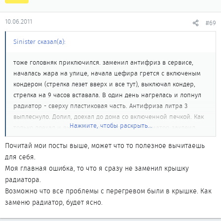
10.06.2011
#69
Sinister сказал(а):
тоже головняк приключился. заменил антифриз в сервисе,
началась жара на улице, начала цефира грется с включеным
кондером (стрелка лезет вверх и все тут), выключал кондер,
стрелка на 9 часов вставала. В один день нагрелась и лопнул
радиатор - сверху пластиковая часть. Антифриза литра 3
выплеснуло. Долил, доехал до дома со включенной печкой. Как
Нажмите, чтобы раскрыть...
только доехал и выскачил чек - перегрев. Радиатор заклеил,
почистил снаружи, долил антифриз как положено - результат -
Почитай мои посты выше, может что то полезное вычитаешь
греется даже без включеного кондера. Посоветовали заменить
для себя.
термостат - типа его на половину заклинило, - заменил -
Моя главная ошибка, то что я сразу не заменил крышку
результата никакого. При нагреве (стрелка находится на
радиатора.
верхнем делении указывающем еще рабочую температуру, -
Возможно что все проблемы с перегревом были в крышке. Как
дальше перегрев), компьютер показывает мне 119 градусов.
заменю радиатор, будет ясно.
Вентиляторы молотят, температура не падает. Радиатор и
патрубок на термостате горячие конкретно. Включаю