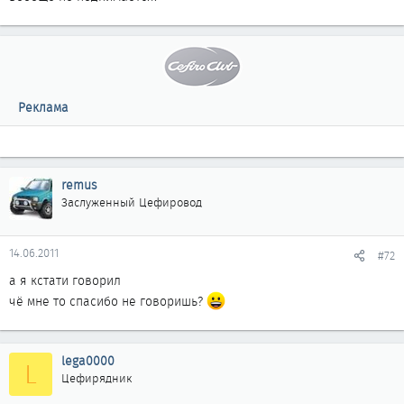
Реклама
remus
Заслуженный Цефировод
14.06.2011
#72
а я кстати говорил
чё мне то спасибо не говоришь?
lega0000
L
Цефирядник