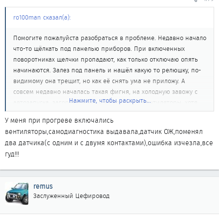
ro100man сказал(а):
Помогите пожалуйста разобраться в проблеме. Недавно начало
что-то щёлкать под панелью приборов. При включенных
поворотниках щелчки пропадают, как только отключаю опять
начинаются. Залез под панель и нашёл какую то релюшку, по-
видимому она трещит, но как её снять ума не приложу. А
совсем недавно началась такая фигня, на холодную завожу с
Нажмите, чтобы раскрыть...
автозапуска, загорается чек и включаются вентиляторы, хотя
машина холодная, потом через какое-то время гаснет и всё
У меня при прогреве включались
нормально. Связано ли это с этой релюхой или нет и как с этим
вентиляторы,самодиагностика выдавала,датчик ОЖ,поменял
всем бороться!!! Заранее спасибо!!!!
два датчика(с одним и с двумя контактами),ошибка изчезла,все
гуд!!!
remus
Заслуженный Цефировод