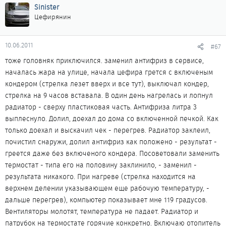
был?
Sinister
Цефирянин
10.06.2011
#67
тоже головняк приключился. заменил антифриз в сервисе,
началась жара на улице, начала цефира грется с включеным
кондером (стрелка лезет вверх и все тут), выключал кондер,
стрелка на 9 часов вставала. В один день нагрелась и лопнул
радиатор - сверху пластиковая часть. Антифриза литра 3
выплеснуло. Долил, доехал до дома со включенной печкой. Как
только доехал и выскачил чек - перегрев. Радиатор заклеил,
почистил снаружи, долил антифриз как положено - результат -
греется даже без включеного кондера. Посоветовали заменить
термостат - типа его на половину заклинило, - заменил -
результата никакого. При нагреве (стрелка находится на
верхнем делении указывающем еще рабочую температуру, -
дальше перегрев), компьютер показывает мне 119 градусов.
Вентиляторы молотят, температура не падает. Радиатор и
патрубок на термостате горячие конкретно. Включаю отопитель