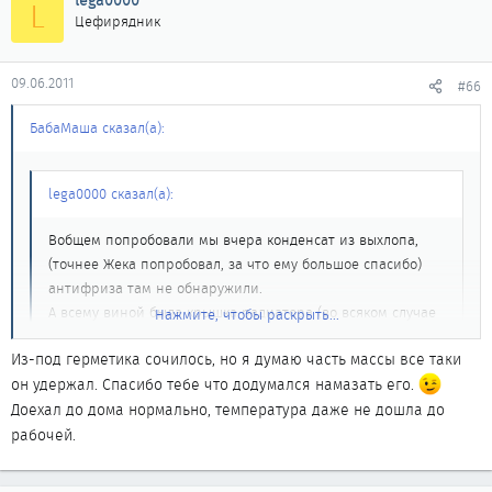
lega0000
L
Цефирядник
09.06.2011
#66
БабаМаша сказал(а):
lega0000 сказал(а):
Вобщем попробовали мы вчера конденсат из выхлопа,
(точнее Жека попробовал, за что ему большое спасибо)
антифриза там не обнаружили.
А всему виной была крышка радиатора (во всяком случае
Нажмите, чтобы раскрыть...
надеюсь на это), она подклинивала и температура росла.
Из-под герметика сочилось, но я думаю часть массы все таки
Откуда такой вывод?
Нажмите, чтобы раскрыть...
он удержал. Спасибо тебе что додумался намазать его.
Вчера при прогреве двигателя, лопнул радиатор, теперь
придется еще и радиатор менять.
Доехал до дома нормально, температура даже не дошла до
Еще лопнул падлец тогда когда я мацал релюшки, хорошо в
Вобщем надеюсь что после замены радиатора и крышки,
рабочей.
лицо не долбануло
все будет нормально, и температура больше не будет
Кстати, Олег, как до дома доехал? От герметика хоть какото толк
подниматься. Если нет, то придется дальше копать.