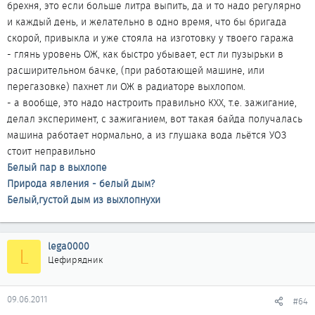
брехня, это если больше литра выпить, да и то надо регулярно
и каждый день, и желательно в одно время, что бы бригада
скорой, привыкла и уже стояла на изготовку у твоего гаража
- глянь уровень ОЖ, как быстро убывает, ест ли пузырьки в
расширительном бачке, (при работающей машине, или
перегазовке) пахнет ли ОЖ в радиаторе выхлопом.
- а вообще, это надо настроить правильно КХХ, т.е. зажигание,
делал эксперимент, с зажиганием, вот такая байда получалась
машина работает нормально, а из глушака вода льётся УОЗ
стоит неправильно
Белый пар в выхлопе
Природа явления - белый дым?
Белый,густой дым из выхлопнухи
lega0000
L
Цефирядник
09.06.2011
#64