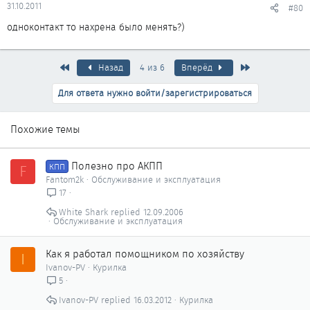
31.10.2011
#80
одноконтакт то нахрена было менять?)
Первый
Последняя
Назад
4 из 6
Вперёд
Для ответа нужно войти/зарегистрироваться
Похожие темы
Полезно про АКПП
F
КПП
Fantom2k
Обслуживание и эксплуатация
17
White Shark
12.09.2006
Обслуживание и эксплуатация
Как я работал помощником по хозяйству
I
Ivanov-PV
Курилка
5
Ivanov-PV
16.03.2012
Курилка