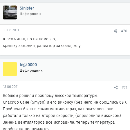
отопитель на полную, в течении 3-5 минут температура падает
Sinister
по компу до 110-112 градусов, стрелка показывает на 9 часов. У
Цефирянин
помпы лепестки не могли гореть, т.к. они там алюминивые и
толщиной в 2-3мм. Что еще может быть?
10.06.2011
#70
я все читал, но не помогло,
крышку заменил, радиатор заказал, жду...
lega0000
L
Цефирядник
13.06.2011
#71
Вобщем решили проблему высокой температуры.
Спасибо Сане (Smysh) и его виконсу (без него не обошлись бы).
Проблема была в самих вентиляторах, как оказалось они
работали только на второй скорости, (определили виконсом)
Замена вентиляторов все исправила, теперь температура
вообще не поднимается.