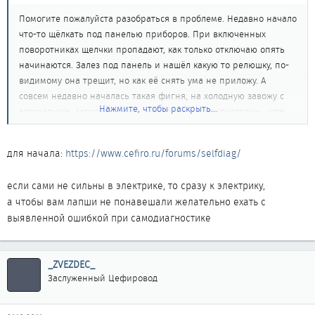
Помогите пожалуйста разобраться в проблеме. Недавно начало
что-то щёлкать под панелью приборов. При включенных
поворотниках щелчки пропадают, как только отключаю опять
начинаются. Залез под панель и нашёл какую то релюшку, по-
видимому она трещит, но как её снять ума не приложу. А
совсем недавно началась такая фигня, на холодную завожу с
Нажмите, чтобы раскрыть...
автозапуска, загорается чек и включаются вентиляторы, хотя
машина холодная, потом через какое-то время гаснет и всё
нормально. Связано ли это с этой релюхой или нет и как с этим
для начала:
https://www.cefiro.ru/forums/selfdiag/
всем бороться!!! Заранее спасибо!!!!
если сами не сильны в электрике, то сразу к электрику,
а чтобы вам лапши не понавешали желательно ехать с
выявленной ошибкой при самодиагностике
_ZVEZDEC_
Заслуженный Цефировод