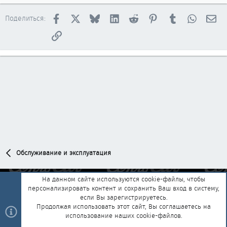
Facebook
X
Bluesky
LinkedIn
Reddit
Pinterest
Tumblr
WhatsAp
Эл
Поделиться:
Ссылка
Обслуживание и эксплуатация
На данном сайте используются cookie-файлы, чтобы
персонализировать контент и сохранить Ваш вход в систему,
Обратная связь
Условия и правила
если Вы зарегистрируетесь.
Политика конфиденциальности
Помощь
Главная
R
Продолжая использовать этот сайт, Вы соглашаетесь на
S
использование наших cookie-файлов.
S