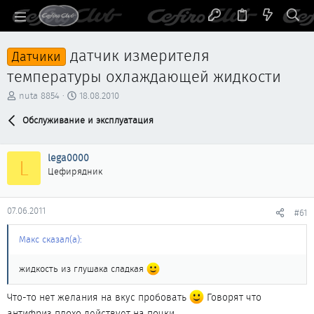
датчик измерителя
Датчики
температуры охлаждающей жидкости
А
Д
nuta 8854
18.08.2010
в
а
т
Обслуживание и эксплуатация
т
о
а
р
н
lega0000
т
а
L
е
ч
Цефирядник
м
а
ы
л
а
07.06.2011
#61
Макс сказал(а):
жидкость из глушака сладкая
Что-то нет желания на вкус пробовать
Говорят что
антифриз плохо действует на почки.