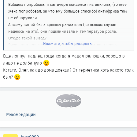
Вобщем попробовали мы вчера конденсат из выхлопа, (точнее
Жека попробовал, за что ему большое спасибо) антифриза там
не обнаружили.
А всему виной была крышка радиатора (во всяком случае
надеюсь на это), она подклинивала и температура росла.
Откуда такой вывод?
Нажмите, чтобы раскрыть...
Вчера при прогреве двигателя, лопнул радиатор, теперь
придется еще и радиатор менять.
Еще лопнул падлец тогда когда я мацал релюшки, хорошо в
Вобщем надеюсь что после замены радиатора и крышки, все
лицо не долбануло
будет нормально, и температура больше не будет подниматься.
Кстати, Олег, как до дома доехал? От герметика хоть какото толк
Если нет, то придется дальше копать.
был?
Рекомендации