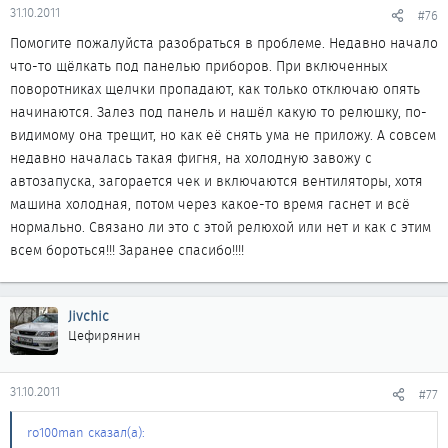
31.10.2011
#76
Помогите пожалуйста разобраться в проблеме. Недавно начало
что-то щёлкать под панелью приборов. При включенных
поворотниках щелчки пропадают, как только отключаю опять
начинаются. Залез под панель и нашёл какую то релюшку, по-
видимому она трещит, но как её снять ума не приложу. А совсем
недавно началась такая фигня, на холодную завожу с
автозапуска, загорается чек и включаются вентиляторы, хотя
машина холодная, потом через какое-то время гаснет и всё
нормально. Связано ли это с этой релюхой или нет и как с этим
всем бороться!!! Заранее спасибо!!!!
Jivchic
Цефирянин
31.10.2011
#77
ro100man сказал(а):