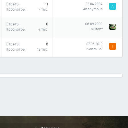
Ответы
11
02.04.2004
A
Anonymous
Просмотры
7 тыс.
Ответы
0
06.09.2009
Mutant
Просмотры
4 тыс.
Ответы
8
07.06.2010
I
Ivanov-PV
Просмотры
12 тыс.