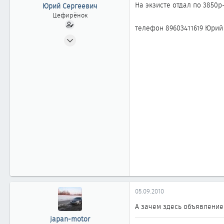
ы
л
На экзисте отдал по 3850р
Юрий Сергеевич
а
Цефирёнок
телефон 89603411619 Юрий
31.07.2010
11
0
11
05.09.2010
А зачем здесь объявление
japan-motor