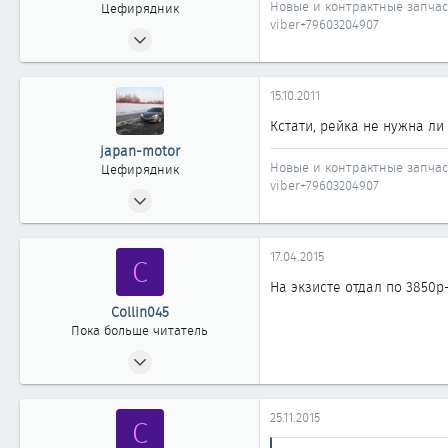
Новые и контрактные запча
Цефирядник
viber+79603204907
16.10.2007
253
0
15.10.2011
61
Кстати, рейка не нужна ли
64
japan-motor
Пенза
Новые и контрактные запча
Цефирядник
viber+79603204907
16.10.2007
253
0
17.04.2015
C
61
На экзисте отдал по 3850р
64
Collin045
Пенза
Пока больше читатель
17.04.2015
2
0
25.11.2015
C
1