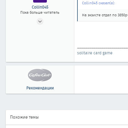
Collin045 сказал(а):
Collin045
Пока больше читатель
На экзисте отдал по 3850
17.04.2015
2
0
1
_________________________
solitaire card game
Рекомендации
Похожие темы