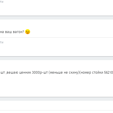
сти
 на ваш вагон?
сти
-шт ,вешаю ценник 3000р-шт (меньше не скину)(номер стойки 56210