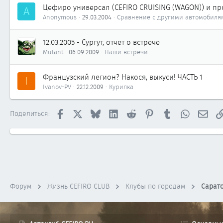
Цефиро универсал (CEFIRO CRUISING (WAGON)) и п
A
Anonymous
29.03.2004
Сравнение с другими автомобиля
12.03.2005 - Сургут, отчет о встрече
Mutant
06.09.2009
Наши встречи
Французский легион? Накося, выкуси! ЧАСТЬ 1
I
Ivanov-PV
22.12.2009
Курилка
Facebook
X
Bluesky
LinkedIn
Reddit
Pinterest
Tumblr
WhatsApp
Элек
Поделиться:
Форум
Жизнь CEFIRO CLUB
Клубы по городам
Сарат