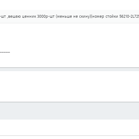
р-шт ,вешаю ценник 3000р-шт (меньше не скину)(номер стойки 56210-2L72
_____