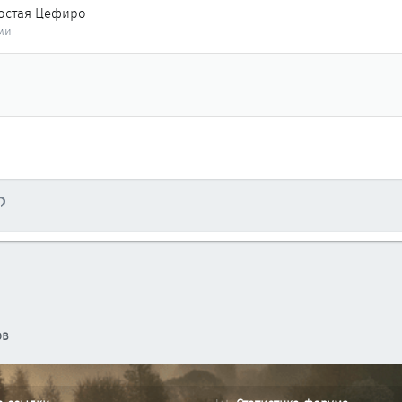
ростая Цефиро
ми
тронная почта
Ссылка
ов