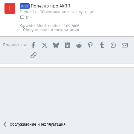
Полезно про АКПП
F
КПП
Fantom2k
Обслуживание и эксплуатация
17
White Shark
12.09.2006
Обслуживание и эксплуатация
Facebook
X
Bluesky
LinkedIn
Reddit
Pinterest
Tumblr
WhatsAp
Эл
Поделиться:
Ссылка
Обслуживание и эксплуатация