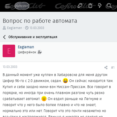
Вопрос по работе автомата
А
Д
Eagleman
13.03.2003
в
а
т
Обслуживание и эксплуатация
т
о
а
р
н
Eagleman
E
т
а
Цефирёнок
е
ч
м
а
ы
л
13.03.2003
#1
а
В данный момент уже куплен в Хабаровске для меня другом
Цефир 96-го с 2.0 движком, седан.
Он сейчас находится там.
Купил и себе заодно мини-вэн Ниссан-Прессаж. Все говорит в
порядке, но иногда при очень плавном разгоне чуть резко
срабатывает автомат.
Он ездил раньше на Легнуме и
говорит что у него было более плавно и что не знает,
нормально это или нет. Говорит что это почти незаметно но
все-таки я насторожился. Раньше я никогда не езидил на