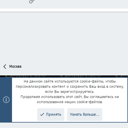
Москва
На данном сайте используются cookie-файлы, чтобы
персонализировать контент и сохранить Ваш вход в систему,
Обратная связь
Условия и правила
если Вы зарегистрируетесь.
Политика конфиденциальности
Помощь
Главная
R
Продолжая использовать этот сайт, Вы соглашаетесь на
S
использование наших cookie-файлов.
S
®
Community platform by XenForo
© 2010-2025 XenForo Ltd.
|
Style and
Принять
Узнать больше....
®
add-ons by ThemeHouse
Перевод от Jumuro
Верх
Низ