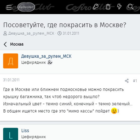
Посоветуйте, где покрасить в Москве?
А
Д
Девушка_за_рулем_МСК
31.01.2011
в
а
т
Москва
т
о
а
р
н
Девушка_за_рулем_МСК
Д
т
а
Цефирядник
е
ч
м
а
ы
л
31.01.2011
#1
а
Где в Москве или ближнем подмосковье можно покрасить
крышку багажника, так чтоб недорого вышло?
Изначальный цвет - темно синий, конечный - темно зеленый...
В общем ищется место где это "мимо кассы" пойдет
)
Liss
L
Цефирядник