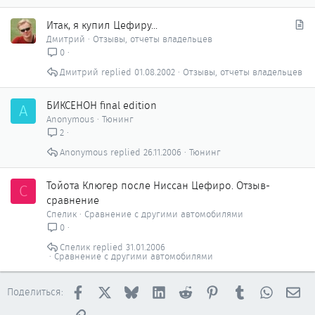
С
Итак, я купил Цефиру...
т
Дмитрий
Отзывы, отчеты владельцев
а
0
т
Дмитрий
01.08.2002
Отзывы, отчеты владельцев
ь
я
БИКСЕНОН final edition
A
Anonymous
Тюнинг
2
Anonymous
26.11.2006
Тюнинг
Тойота Клюгер после Ниссан Цефиро. Отзыв-
С
сравнение
Спелик
Сравнение с другими автомобилями
0
Спелик
31.01.2006
Сравнение с другими автомобилями
Facebook
X
Bluesky
LinkedIn
Reddit
Pinterest
Tumblr
WhatsAp
Эл
Поделиться:
Ссылка