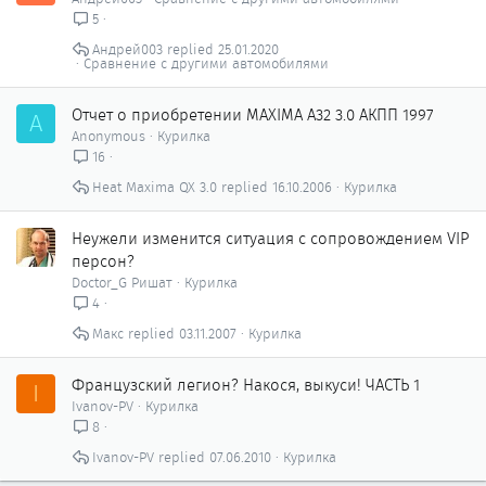
5
Андрей003
25.01.2020
Сравнение с другими автомобилями
Отчет о приобретении MAXIMA A32 3.0 АКПП 1997
A
Anonymous
Курилка
16
Heat Maxima QX 3.0
16.10.2006
Курилка
Неужели изменится ситуация с сопровождением VIP
персон?
Doctor_G Ришат
Курилка
4
Макс
03.11.2007
Курилка
Французский легион? Накося, выкуси! ЧАСТЬ 1
I
Ivanov-PV
Курилка
8
Ivanov-PV
07.06.2010
Курилка