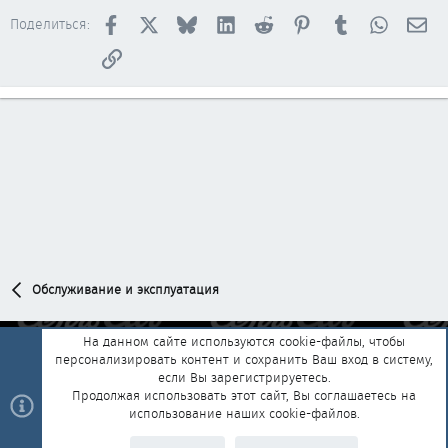
Facebook
X
Bluesky
LinkedIn
Reddit
Pinterest
Tumblr
WhatsAp
Эл
Поделиться:
Ссылка
Обслуживание и эксплуатация
На данном сайте используются cookie-файлы, чтобы
персонализировать контент и сохранить Ваш вход в систему,
Обратная связь
Условия и правила
если Вы зарегистрируетесь.
Политика конфиденциальности
Помощь
Главная
R
Продолжая использовать этот сайт, Вы соглашаетесь на
S
использование наших cookie-файлов.
S
®
Community platform by XenForo
© 2010-2025 XenForo Ltd.
|
Style and