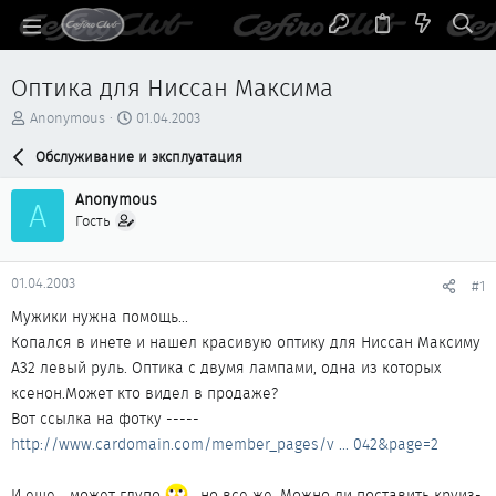
Оптика для Ниссан Максима
А
Д
Anonymous
01.04.2003
в
а
т
Обслуживание и эксплуатация
т
о
а
р
н
Anonymous
A
т
а
Гость
е
ч
м
а
ы
л
01.04.2003
#1
а
Мужики нужна помощь...
Копался в инете и нашел красивую оптику для Ниссан Максиму
А32 левый руль. Оптика с двумя лампами, одна из которых
ксенон.Может кто видел в продаже?
Вот ссылка на фотку -----
http://www.cardomain.com/member_pages/v ... 042&page=2
И еще... может глупо
, но все же. Можно ли поставить круиз-