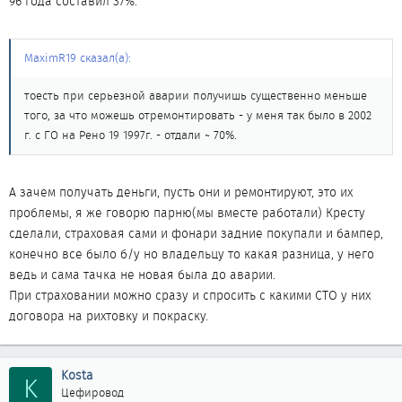
96 года составил 37%.
MaximR19 сказал(а):
тоесть при серьезной аварии получишь существенно меньше
того, за что можешь отремонтировать - у меня так было в 2002
г. с ГО на Рено 19 1997г. - отдали ~ 70%.
А зачем получать деньги, пусть они и ремонтируют, это их
проблемы, я же говорю парню(мы вместе работали) Кресту
сделали, страховая сами и фонари задние покупали и бампер,
конечно все было б/у но владельцу то какая разница, у него
ведь и сама тачка не новая была до аварии.
При страховании можно сразу и спросить с какими СТО у них
договора на рихтовку и покраску.
Kosta
K
Цефировод