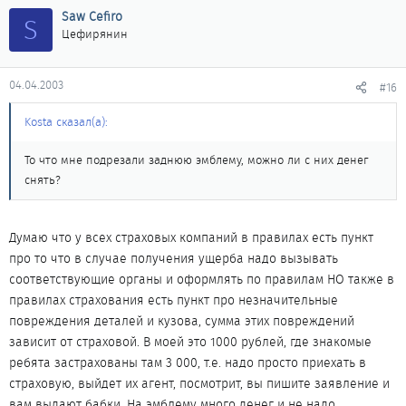
Saw Cefiro
S
Цефирянин
04.04.2003
#16
Kosta сказал(а):
То что мне подрезали заднюю эмблему, можно ли с них денег
снять?
Думаю что у всех страховых компаний в правилах есть пункт
про то что в случае получения ущерба надо вызывать
соответствующие органы и оформлять по правилам НО также в
правилах страхования есть пункт про незначительные
повреждения деталей и кузова, сумма этих повреждений
зависит от страховой. В моей это 1000 рублей, где знакомые
ребята застрахованы там 3 000, т.е. надо просто приехать в
страховую, выйдет их агент, посмотрит, вы пишите заявление и
вам выдают бабки. На эмблему много денег и не надо.