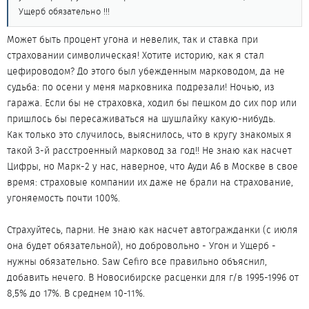
Ущерб обязательно !!!
Может быть процент угона и невелик, так и ставка при
страховании символическая! Хотите историю, как я стал
цефироводом? До этого был убежденным марководом, да не
судьба: по осени у меня марковника подрезали! Ночью, из
гаража. Если бы не страховка, ходил бы пешком до сих пор или
пришлось бы пересаживаться на шушлайку какую-нибудь.
Как только это случилось, выяснилось, что в кругу знакомых я
такой 3-й расстроенный марковод за год!! Не знаю как насчет
Цифры, но Марк-2 у нас, наверное, что Ауди А6 в Москве в свое
время: страховые компании их даже не брали на страхование,
угоняемость почти 100%.
Страхуйтесь, парни. Не знаю как насчет автогражданки (с июля
она будет обязательной), но добровольно - Угон и Ущерб -
нужны обязательно. Saw Cefiro все правильно объяснил,
добавить нечего. В Новосибирске расценки для г/в 1995-1996 от
8,5% до 17%. В среднем 10-11%.