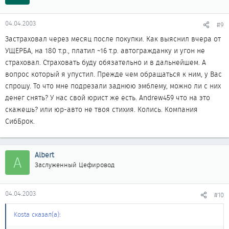
04.04.2003
#9
Застраховал через месяц после покупки. Как выяснил вчера от
УЩЕРБА, на 180 т.р., платил ~16 т.р. автогражданку и угон не
страховал. Страховать буду обязательно и в дальнейшем. А
вопрос который я упустил. Прежде чем обращаться к ним, у Вас
спрошу. То что мне подрезали заднюю эмблему, можно ли с них
денег снять? У нас свой юрист же есть. Andrew459 что на это
скажешь? или юр-авто не твоя стихия. Колись. Компания
СибБрок.
Albert
A
Заслуженный Цефировод
04.04.2003
#10
Kosta сказал(а):