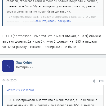
сделали, страховая сами и фонари задние покупали и бампер,
конечно все было б/у но владельцу то какая разница, у него
ведь и сама тачка не новая была до аварии.
При страховании можно сразу и спросить с какими СТО у них
Нажмите, чтобы раскрыть...
договора на рихтовку и покраску.
ПО ГО (застрахован был тот, кто в меня въехал, а не я) обычно
выдают деньги. Да и разбили-то 2 фонаря на 125$, а выдали
90+12 за работу - смысла препираться не было.
Saw Cefiro
S
Цефирянин
04.04.2003
#20
MaximR19 сказал(а):
ПО ГО (застрахован был тот, кто в меня въехал, а не я) обычно
выдают деньги. Да и разбили-то 2 фонаря на 125$, а выдали