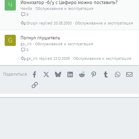
Ионизатор -б/у с Цефиро можно поставить?
Ч
Чёмбэ
Обслуживание и эксплуатация
8
Druqn
20.05.2003
Обслуживание и эксплуатация
Погнул глушитель
G
ga_irk
Обслуживание и эксплуатация
8
ga_irk
23.12.2005
Обслуживание и эксплуатация
Facebook
X
Bluesky
LinkedIn
Reddit
Pinterest
Tumblr
WhatsAp
Эл
Поделиться:
Ссылка