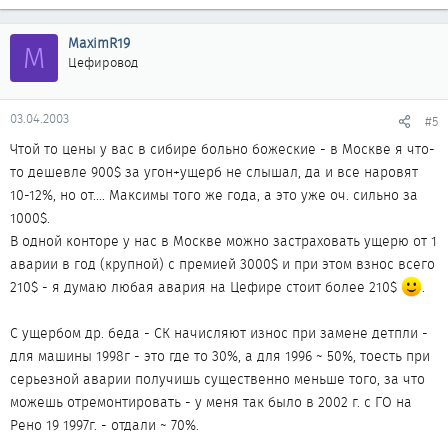
MaximR19
M
Цефировод
03.04.2003
#5
Чтой то цены у вас в сибире больно божеские - в Москве я что-
то дешевле 900$ за угон+ущерб не слышал, да и все наровят
10-12%, но от.... Максимы того же года, а это уже оч. сильно за
1000$.
В одной конторе у нас в Москве можно застраховать ущерю от 1
аварии в год (крупной) с премией 3000$ и при этом взнос всего
210$ - я думаю любая авария на Цефире стоит более 210$
.
С ущербом др. беда - СК начисляют износ при замене детпли -
для машины 1998г - это где то 30%, а для 1996 ~ 50%, тоесть при
серьезной аварии получишь существенно меньше того, за что
можешь отремонтировать - у меня так было в 2002 г. с ГО на
Рено 19 1997г. - отдали ~ 70%.