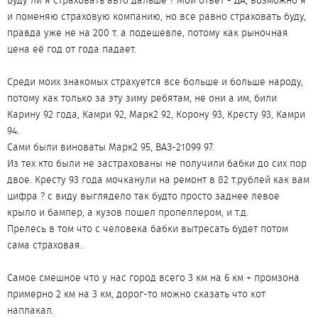
Буду ли я страховать авто дальше ? Мой ответ - ДА, возможно я
и поменяю страховую компанию, но все равно страховать буду,
правда уже не на 200 т. а подешевле, потому как рыночная
цена её год от года падает.
Среди моих знакомых страхуется все больше и больше народу,
потому как только за эту зиму ребятам, не они а им, били
Карину 92 года, Камри 92, Марк2 92, Корону 93, Кресту 93, Камри
94.
Сами были виноваты Марк2 95, ВАЗ-21099 97.
Из тех кто были не застрахованы не получили бабки до сих пор
двое. Кресту 93 года мочканули на ремонт в 82 т.рублей как вам
цифра ? с виду выглядело так будто просто заднее левое
крыло и бампер, а кузов пошел пропеллером, и т.д.
Прелесь в том что с человека бабки вытресать будет потом
сама страховая.
Самое смешное что у нас город всего 3 км на 6 км + промзона
примерно 2 км на 3 км, дорог-то можно сказать что кот
наплакал.