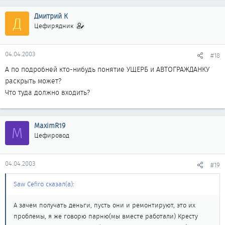
уведут.
Дмитрий К
Д
Цефирядник
04.04.2003
#18
А по подробней кто-нибудь понятие УЩЕРБ и АВТОГРАЖДАНКУ
раскрыть может?
Что туда должно входить?
MaximR19
M
Цефировод
04.04.2003
#19
Saw Cefiro сказал(а):
А зачем получать деньги, пусть они и ремонтируют, это их
проблемы, я же говорю парню(мы вместе работали) Кресту