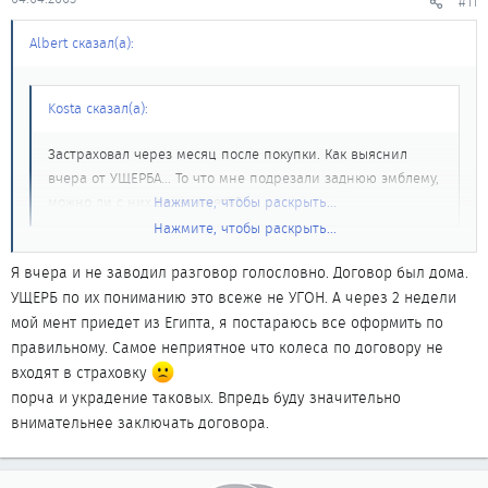
#11
Albert сказал(а):
Kosta сказал(а):
Застраховал через месяц после покупки. Как выяснил
вчера от УЩЕРБА... То что мне подрезали заднюю эмблему,
можно ли с них денег снять?
Нажмите, чтобы раскрыть...
Нажмите, чтобы раскрыть...
Теоретически, это тоже подпадает под понятие ущерба (если
только в договоре не имеется конкретного определения, что
Я вчера и не заводил разговор голословно. Договор был дома.
такое ущерб по мнению страховщика). Вообще, ущербом можно
УЩЕРБ по их пониманию это всеже не УГОН. А через 2 недели
считать любое изменение состояния машины по отношению к
мой мент приедет из Египта, я постараюсь все оформить по
первоначальному состоянию (за исключением естественного
правильному. Самое неприятное что колеса по договору не
износа), возникшее в результате действий третьих лиц (или
входят в страховку
стихийных явлений - но для этого зачатую требуется прямое
порча и украдение таковых. Впредь буду значительно
упоминание в договоре). Так что похищение эмблемы тоже
внимательнее заключать договора.
может являться ущербом, если этот факт был надлежащим
образом оформлен.