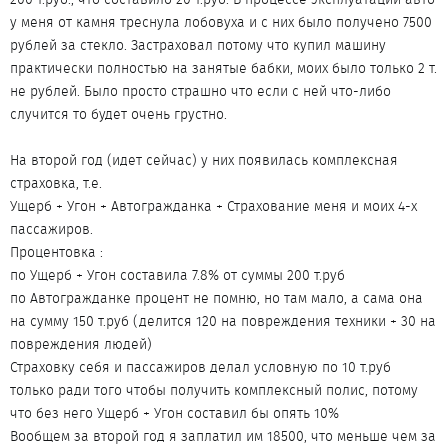
у меня от камня треснула лобовуха и с них было получено 7500
рублей за стекло. Застраховал потому что купил машину
практически полностью на занятые бабки, моих было только 2 т.
не рублей. Было просто страшно что если с ней что-либо
случится то будет очень грустно.
На второй год (идет сейчас) у них появилась комплексная
страховка, т.е.
Ущерб + Угон + Автогражданка + Страхование меня и моих 4-х
пассажиров.
Процентовка :
по Ущерб + Угон составила 7.8% от суммы 200 т.руб
по Автогражданке процент не помню, но там мало, а сама она
на сумму 150 т.руб (делится 120 на повреждения техники + 30 на
повреждения людей)
Страховку себя и пассажиров делал условную по 10 т.руб
только ради того чтобы получить комплексный полис, потому
что без него Ущерб + Угон составил бы опять 10%
Вообщем за второй год я заплатил им 18500, что меньше чем за