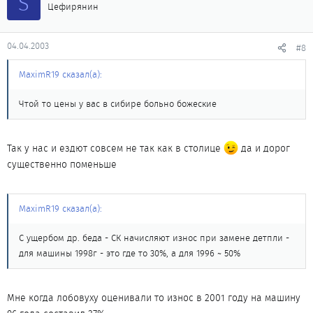
S
Цефирянин
04.04.2003
#8
MaximR19 сказал(а):
Чтой то цены у вас в сибире больно божеские
Так у нас и ездют совсем не так как в столице
да и дорог
существенно поменьше
MaximR19 сказал(а):
С ущербом др. беда - СК начисляют износ при замене детпли -
для машины 1998г - это где то 30%, а для 1996 ~ 50%
Мне когда лобовуху оценивали то износ в 2001 году на машину