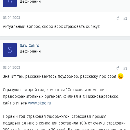
Цефирянин
03.04.2003
#2
Актуальный вопрос, скоро всех страховать обяжут.
Saw Cefiro
S
Цефирянин
03.04.2003
#3
Значит так, рассаживайтесь поудобнее, расскажу про себя
Страхуюсь второй год, компания "Страховая компания
правоохранительных органов", филиал в г. Нижневартовске,
сайт в инете
www.skpo.ru
Первый год страховал Ущерб+Угон, страховая премия
подаренная мною компании составила 10% от суммы страховки
200 т.руб., что составило 20 т.руб. В процессе эксплуатации авто