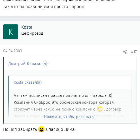
Так что ты позвони им и просто спроси.
Kosta
K
Цефировод
04.04.2003
#17
Дмитрий К сказал(а):
Kosta сказал(а):
А я там подписал правда непонятно для народа. 8)
Компания СибБрок. Это брокерская контора которая
страхует через какую не помню компанию
, договор
лежит в машине я потом пойду и возьму его с собой. Все
Нажмите, чтобы раскрыть...
подробно более опишу.
Нажмите, чтобы раскрыть...
Пошел забирать
Спасибо Дима!
Ага! Вот так у тебя машину вместе с договорм на страховку и