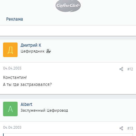
Реклама
Дмитрий К
Д
Цефирядник
04.04.2003
#12
Константин!
А ты где застраховался?
Albert
A
Заслуженный Цефировод
04.04.2003
#13