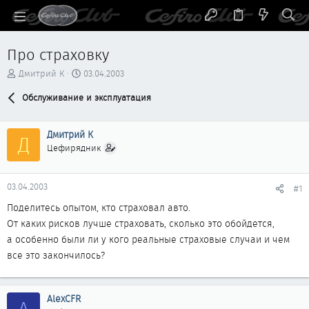
Про страховку
А
Д
Дмитрий К
03.04.2003
в
а
т
Обслуживание и эксплуатация
т
о
а
р
н
Дмитрий К
т
а
Д
е
ч
Цефирядник
м
а
ы
л
а
03.04.2003
#1
Поделитесь опытом, кто страховал авто.
От каких рисков лучше страховать, сколько это обойдется,
а особенно были ли у кого реальные страховые случаи и чем
все это закончилось?
AlexCFR
A