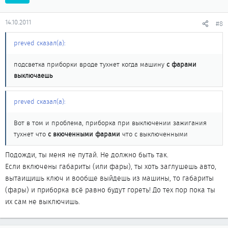
14.10.2011
#8
preved сказал(а):
подсветка приборки вроде тухнет когда машину
с фарами
выключаешь
preved сказал(а):
Вот в том и проблема, приборка при выключении зажигания
тухнет что
с вкюченными фарами
что с выключенными
Подожди, ты меня не путай. Не должно быть так.
Если включены габариты (или фары), ты хоть заглушешь авто,
вытаищишь ключ и вообще выйдешь из машины, то габариты
(фары) и приборка всё равно будут гореть! До тех пор пока ты
их сам не выключишь.