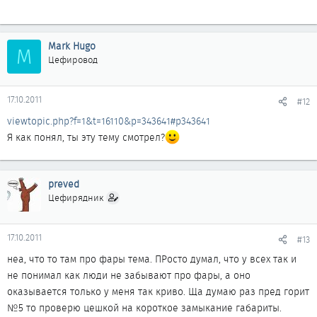
Mark Hugo
M
Цефировод
17.10.2011
#12
viewtopic.php?f=1&t=16110&p=343641#p343641
Я как понял, ты эту тему смотрел?
preved
Цефирядник
17.10.2011
#13
неа, что то там про фары тема. ПРосто думал, что у всех так и
не понимал как люди не забывают про фары, а оно
оказывается только у меня так криво. Ща думаю раз пред горит
№5 то проверю цешкой на короткое замыкание габариты.