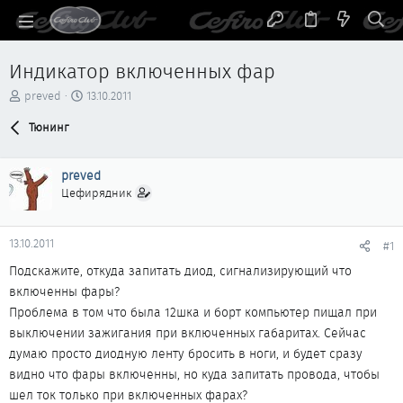
Индикатор включенных фар
А
Д
preved
13.10.2011
в
а
т
Тюнинг
т
о
а
р
н
preved
т
а
е
ч
Цефирядник
м
а
ы
л
а
13.10.2011
#1
Подскажите, откуда запитать диод, сигнализирующий что
включенны фары?
Проблема в том что была 12шка и борт компьютер пищал при
выключении зажигания при включенных габаритах. Сейчас
думаю просто диодную ленту бросить в ноги, и будет сразу
видно что фары включенны, но куда запитать провода, чтобы
шел ток только при включенных фарах?