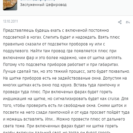
Заслуженный Цефировод
13.10.2011
#4
Представляешь будешь ехать с включеной постоянно
подсветкой в ногах. Слепить будет и надоедать. Взять плюс
правильно сказали от подсветки проборов ну или с
подрулевого. Найти там провод где появляется плюс при
включении фар и это более надежно, чем от щитка цеплять.
Потому что подсветка приборов работает и при габаритах.
Лучше сделай так, но это тяжкий процесс, зато будет похвально.
На щитке приборов есть не задействованые окна. Допустим на
многих щитках есть окно под круиз. Вставь туда лампочку и
проведи туда плюс. При включеных фарах будет гореть
индцикация на щитке, но сигнализировать будет как cruise. Для
того, чтобы проверить есть ли свободные окна. Сними щиток и
посвети на него сзади лампочкой и от куда просвет пойдёт туда
и можешь вставлять. Или... Можно провести плюс от дальнего
света тоже. При включенных фарах будет ни щитке гореть
якобы включен дальний свет, но тогда он будет гореть