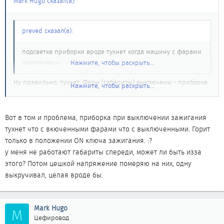
Mark Hugo сказал(а):
preved сказал(а):
подсветка приборки вроде тухнет когда машину с фарами
выключаешь
Нажмите, чтобы раскрыть...
Ну правильно, тухнет. Фары (габариты) выключены - приборка
Нажмите, чтобы раскрыть...
не горит. А если машину заглушить а фары оставить
включенными, то всё будет гореть. Даже если машину закрыть.
Или я неправильно суть вопроса понял?
Вот в том и проблема, приборка при выключении зажигания
тухнет что с вкюченными фарами что с выключенными. Горит
только в положении ON ключа зажигания. :?
у меня не работают габариты спереди, может ли быть изза
этого? Потом цешкой напряжение померяю на них, одну
выкручивал, целая вроде бы.
Mark Hugo
M
Цефировод