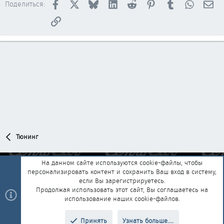
Facebook
X
Bluesky
LinkedIn
Reddit
Pinterest
Tumblr
WhatsAp
Эл
Поделиться:
Ссылка
Тюнинг
На данном сайте используются cookie-файлы, чтобы
персонализировать контент и сохранить Ваш вход в систему,
Обратная связь
Условия и правила
если Вы зарегистрируетесь.
Политика конфиденциальности
Помощь
Главная
R
Продолжая использовать этот сайт, Вы соглашаетесь на
S
использование наших cookie-файлов.
S
®
Community platform by XenForo
© 2010-2025 XenForo Ltd.
|
Style and
Принять
Узнать больше....
®
add-ons by ThemeHouse
Перевод от Jumuro