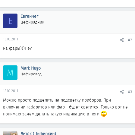
Евгенчег
Е
Цефирядник
13.10.2011
#2
на фары)))Не?
Mark Hugo
M
Цефировод
13.10.2011
#3
Можно просто подцепить на подсветку приборов. При
включении габаритов или фар - будет светится. Только вот не
понимаю зачем делать такую индикацию в ноги
Витёк (Цифиркин)