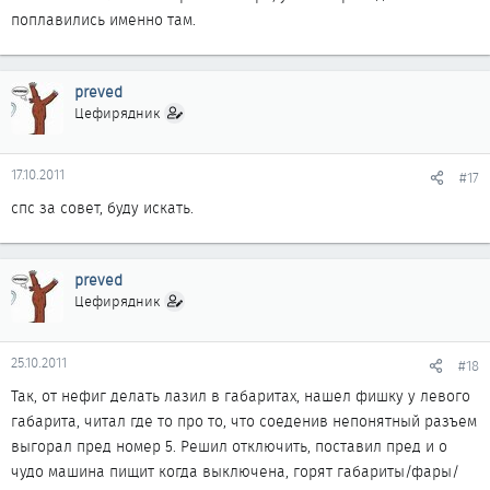
поплавились именно там.
preved
Цефирядник
17.10.2011
#17
спс за совет, буду искать.
preved
Цефирядник
25.10.2011
#18
Так, от нефиг делать лазил в габаритах, нашел фишку у левого
габарита, читал где то про то, что соеденив непонятный разъем
выгорал пред номер 5. Решил отключить, поставил пред и о
чудо машина пищит когда выключена, горят габариты/фары/