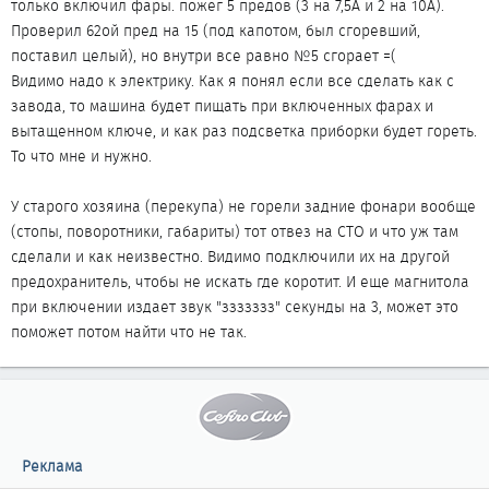
только включил фары. пожег 5 предов (3 на 7,5А и 2 на 10А).
Проверил 62ой пред на 15 (под капотом, был сгоревший,
поставил целый), но внутри все равно №5 сгорает =(
Видимо надо к электрику. Как я понял если все сделать как с
завода, то машина будет пищать при включенных фарах и
вытащенном ключе, и как раз подсветка приборки будет гореть.
То что мне и нужно.
У старого хозяина (перекупа) не горели задние фонари вообще
(стопы, поворотники, габариты) тот отвез на СТО и что уж там
сделали и как неизвестно. Видимо подключили их на другой
предохранитель, чтобы не искать где коротит. И еще магнитола
при включении издает звук "ззззззз" секунды на 3, может это
поможет потом найти что не так.
Реклама