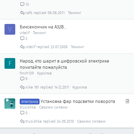
13
cefs
06.06.2011
Тюнинг
Биксенончик на A32B...
V
vitalif
Тюнинг
2
vitalif
23.07.2008
Тюнинг
Народ, кто шарит в цифровской электрике
F
почитайте пожалуйста
finch129
Курилка
9
nike 161
14.12.2011
Курилка
С
Установка фар подсветки поворота
Электрика
т
trusishka
Своими силами
а
0
т
trusishka
24.05.2010
Своими силами
ь
я