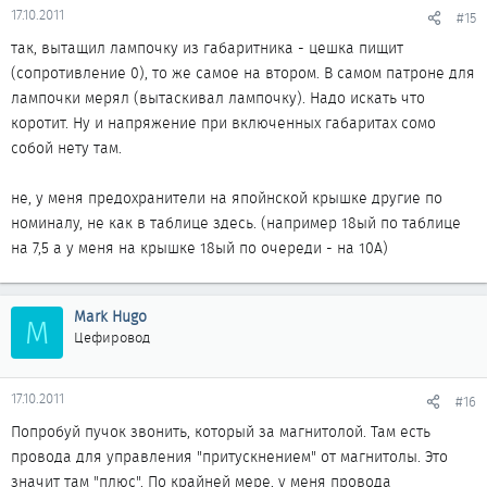
17.10.2011
#15
так, вытащил лампочку из габаритника - цешка пищит
(сопротивление 0), то же самое на втором. В самом патроне для
лампочки мерял (вытаскивал лампочку). Надо искать что
коротит. Ну и напряжение при включенных габаритах сомо
собой нету там.
не, у меня предохранители на япойнской крышке другие по
номиналу, не как в таблице здесь. (например 18ый по таблице
на 7,5 а у меня на крышке 18ый по очереди - на 10А)
Mark Hugo
M
Цефировод
17.10.2011
#16
Попробуй пучок звонить, который за магнитолой. Там есть
провода для управления "притускнением" от магнитолы. Это
значит там "плюс". По крайней мере, у меня провода