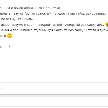
на ШРУСе обычная(на 36 со шплинтом)
рнена в пазу на "ручке гранаты"- по идее такая гайка одноразовая 
 по всему)-как быть?
гивают потуже и кернят второй-третий четвертый раз одну гайку
ханием подшипника ступицы, где найти такую гайку? кстати и диам
ного
менял?
ь)