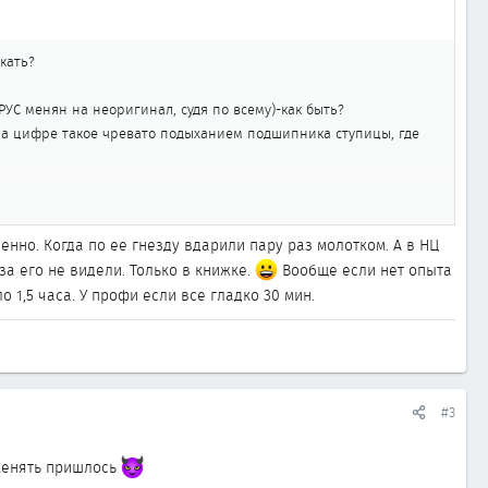
кать?
ШРУС менян на неоригинал, судя по всему)-как быть?
на цифре такое чревато подыханием подшипника ступицы, где
нно. Когда по ее гнезду вдарили пару раз молотком. А в НЦ
за его не видели. Только в книжке.
Вообще если нет опыта
 1,5 часа. У профи если все гладко 30 мин.
#3
 менять пришлось