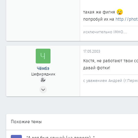
0
такая же фигня
1 861
попробуй их на
http://phot
Новосибирск
исключительно IMHO....
17.05.2003
Ч
Костя, не работают твои с
давай фотки!
Чёмбэ
Цефирядник
с уважением Андрей (г.Перм
31.03.2003
176
0
61
Пермь
Похожие темы