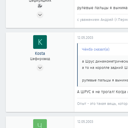
Цефирядник
рулевые пальцы я вынимал
31.03.2003
с уважением Андрей (г.Перм
176
0
61
12.05.2003
K
Пермь
Чёмбэ сказал(а):
Kosta
Цефировод
а Шрус динамометрически
17.10.2002
а то на королле задний 
653
0
рулевые пальцы я вынима
861
А ШРУС я не трогал! Когда 
Новосибирск
www.m-f.ru
Опыт - это такая вещь, котор
12.05.2003
Ч