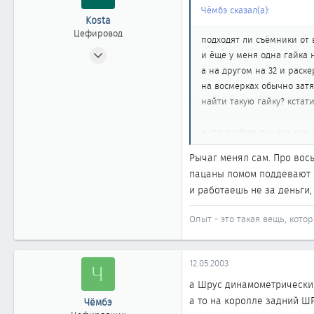
Чёмбэ сказал(а):
Kosta
Цефировод
подходят ли съёмники от 
17.10.2002
и ёще у меня одна гайка 
653
а на другом на 32 и раске
0
на восмерках обычно зат
найти такую гайку? кстат
861
Новосибирск
а кто вообще рычаги сам
www.m-f.ru
Рычаг менял сам. Про вос
пацаны ломом поддевают и 
и работаешь не за деньги,
Опыт - это такая вещь, котор
12.05.2003
Ч
а Шрус динамометрическим
а то на королле задний Ш
Чёмбэ