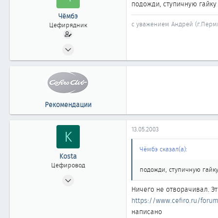
подожди, ступичную гайку 
Чёмбэ
с уважением Андрей (г.Перм
Цефирядник
31.03.2003
176
0
61
Пермь
Рекомендации
13.05.2003
K
Чёмбэ сказал(а):
Kosta
Цефировод
подожди, ступичную гайку
17.10.2002
Ничего не отворачивал. Эт
653
https://www.cefiro.ru/forum
0
написано
861