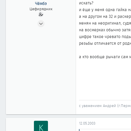
ы
л
искать?
Чёмбэ
а
Цефирядник
и ёще у меня одна гайка 
а на другом на 32 и раске
31.03.2003
менян на неоригинал, судя
176
на восмерках обычно затя
0
цифре такое чревато поды
резьбы отличается от род
61
Пермь
а кто вообще рычаги сам 
с уважением Андрей (г.Перм
12.05.2003
K