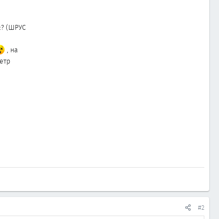
:? (ШРУС
, на
етр
#2