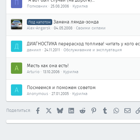
"А вот был случай (на дороге)..."
П
Полковник
25.08.2006
Курилка
Замена лямда-зонда
Под капотом
Alex-Angarsk
04.05.2008
Своими силами
ДИАГНОСТИКА перерасход топлива! читать у кого е
Д
даниил
24.11.2011
Обслуживание и эксплуатация
Месть как она есть!
A
Arturio
13.10.2006
Курилка
Посмеемся и поможем советом
A
Anonymous
27.01.2005
Курилка
Facebook
X
Bluesky
LinkedIn
Reddit
Pinterest
Tumblr
WhatsApp
Элек
Поделиться: