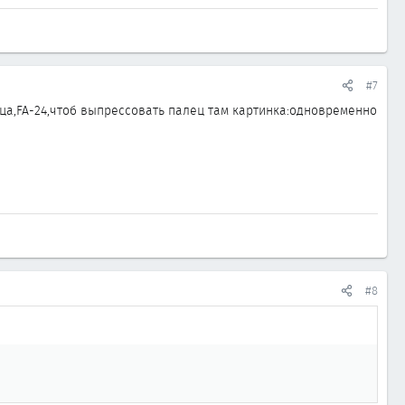
#7
ица,FA-24,чтоб выпрессовать палец там картинка:одновременно
#8