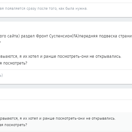
ая появляется сразу после того, как была нужна.
этого сайта) раздел Фронт Суспенсион(FA)передняя подвеска стран
?
рвыаются, я их хотел и ранше посмотреть-они не открывались.
зя посмотреть?
ь)
крвыаются, я их хотел и ранше посмотреть-они не открывались.
ьзя посмотреть?