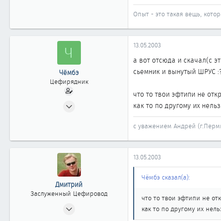
Новосибирск
Опыт - это такая вещь, котор
www.m-f.ru
13.05.2003
Ч
а вот отсюда и скачал(с 
сьемник и вынутый ШРУС :
Чёмбэ
Цефирядник
что то твои эфтипи не отк
31.03.2003
как то по другому их нель
176
с уважением Андрей (г.Перм
0
61
Пермь
13.05.2003
Чёмбэ сказал(а):
Дмитрий
Заслуженный Цефировод
что то твои эфтипи не от
10.06.2002
как то по другому их нел
1 744