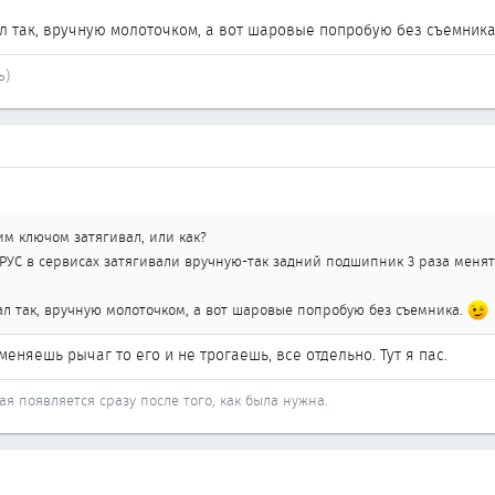
 так, вручную молоточком, а вот шаровые попробую без съемник
ь)
м ключом затягивал, или как?
ШРУС в сервисах затягивали вручную-так задний подшипник 3 раза мен
л так, вручную молоточком, а вот шаровые попробую без съемника.
меняешь рычаг то его и не трогаешь, все отдельно. Тут я пас.
ая появляется сразу после того, как была нужна.