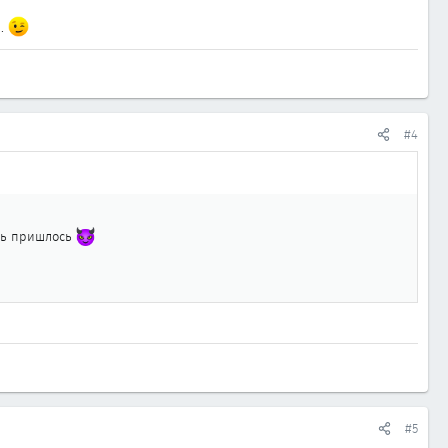
а.
#4
ять пришлось
#5