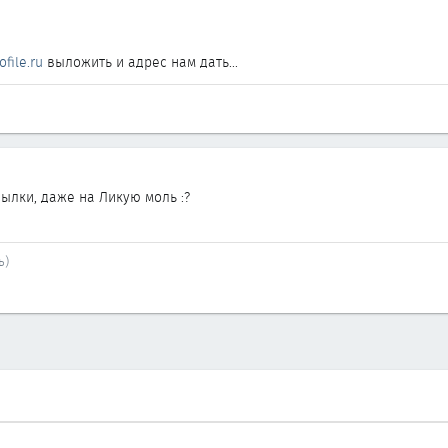
ofile.ru
выложить и адрес нам дать...
сылки, даже на Ликую моль :?
ь)