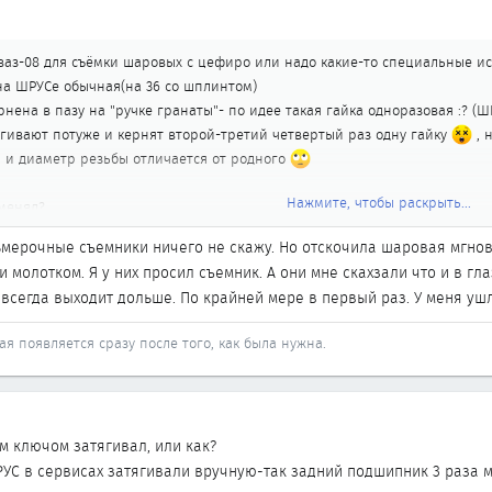
ваз-08 для съёмки шаровых с цефиро или надо какие-то специальные ис
на ШРУСе обычная(на 36 со шплинтом)
рнена в пазу на "ручке гранаты"- по идее такая гайка одноразовая :? (
ягивают потуже и кернят второй-третий четвертый раз одну гайку
, 
и и диаметр резьбы отличается от родного
Нажмите, чтобы раскрыть...
 менял?
ьмерочные съемники ничего не скажу. Но отскочила шаровая мгнове
молотком. Я у них просил съемник. А они мне скахзали что и в гла
 всегда выходит дольше. По крайней мере в первый раз. У меня ушло
ая появляется сразу после того, как была нужна.
 ключом затягивал, или как?
РУС в сервисах затягивали вручную-так задний подшипник 3 раза