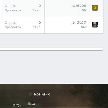
Ответы
0
03.05.2008
G
Ganc
Просмотры
7 тыс.
Ответы
0
24.05.2007
zavr
Просмотры
7 тыс.
Моё меню
Вход
17 724