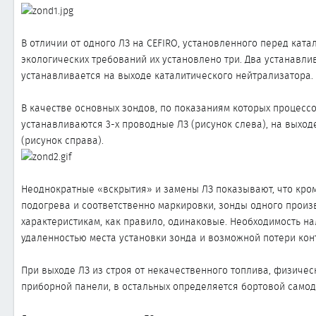
ы
л
а
В отличии от одного ЛЗ на CEFIRO, установленного перед кат
экологических требований их установлено три. Два устанавли
устанавливается на выходе каталитического нейтрализатора.
В качестве основных зондов, по показаниям которых процесс
устанавливаются 3-х проводные ЛЗ (рисунок слева), на выход
(рисунок справа).
Неоднократные «вскрытия» и замены ЛЗ показывают, что кром
подогрева и соответственно маркировки, зонды одного произв
характеристикам, как правило, одинаковые. Необходимость н
удаленностью места установки зонда и возможной потери кон
При выходе ЛЗ из строя от некачественного топлива, физичес
приборной панели, в остальных определяется бортовой самоди