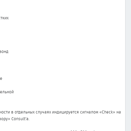
стких
 зонд
ке
тельной
ности в отдельных случаях индицируется сигналом «Check» на
ору» Consult'а.