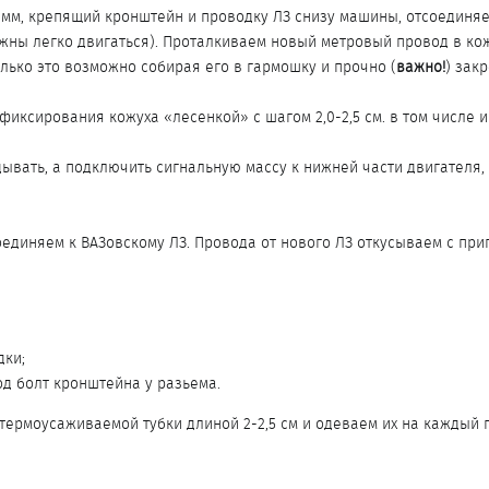
мм, крепящий кронштейн и проводку ЛЗ снизу машины, отсоединяе
жны легко двигаться). Проталкиваем новый метровый провод в кожу
олько это возможно собирая его в гармошку и прочно (
важно!
) зак
фиксирования кожуха «лесенкой» с шагом 2,0-2,5 см. в том числе 
дывать, а подключить сигнальную массу к нижней части двигателя,
единяем к ВАЗовскому ЛЗ. Провода от нового ЛЗ откусываем с припу
дки;
од болт кронштейна у разьема.
термоусаживаемой тубки длиной 2-2,5 см и одеваем их на каждый 