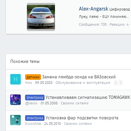
а
А
Alex-Angarsk
к
Цефировод
в
ц
Лужу, паяю - ЕЦУ починяю...
т
и
о
Сообщения
705
Реакции
4
и
р
:
Похожие темы
Замена лямбда-зонда на ВАЗовский
Н
Датчики
Ник
09.05.2003
Обслуживание и эксплуатация
2
3
Устанавливаем сигнализацию TOMAGAWK 9
Электрика
@lexxx
01.05.2008
Своими силами
Установка фар подсветки поворота
Электрика
trusishka
24.05.2010
Своими силами