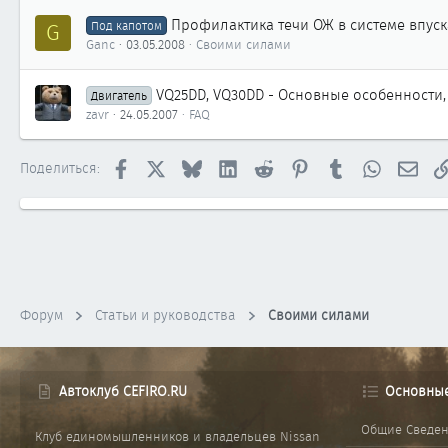
Профилактика течи ОЖ в системе впуска
G
Под капотом
Ganc
03.05.2008
Своими силами
VQ25DD, VQ30DD - Основные особенности,
Двигатель
zavr
24.05.2007
FAQ
Facebook
X
Bluesky
LinkedIn
Reddit
Pinterest
Tumblr
WhatsApp
Элек
Поделиться:
Форум
Статьи и руководства
Своими силами
Автоклуб CEFIRO.RU
Основны
Общие Сведе
Клуб единомышленников и владельцев Nissan