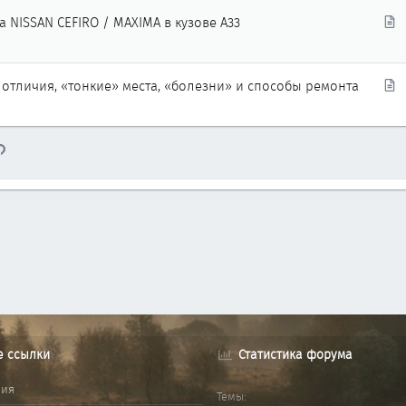
т
С
 NISSAN CEFIRO / MAXIMA в кузове A33
ь
т
я
а
т
С
 отличия, «тонкие» места, «болезни» и способы ремонта
ь
т
я
а
т
тронная почта
Ссылка
ь
я
е ссылки
Статистика форума
ния
Темы