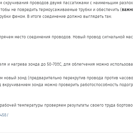
м скручивания проводов двумя пассатижами с наименьшим разлохм
тобы не повредить термоусаживаемые трубки и обеспечить (
важно
убки феном. В итоге соединение должно выглядеть так:
рячем место соединения проводов. Новый провод сигнальной масс
ля и нагрева зонда до 50-70ºC, для облегчения можно использова
м новый зонд (предварительно перекрутив провода против часовой
д вкручиванием зонда можно проверить работоспособность подогр
 рабочей температуры проверяем результаты своего труда бортов
/458/