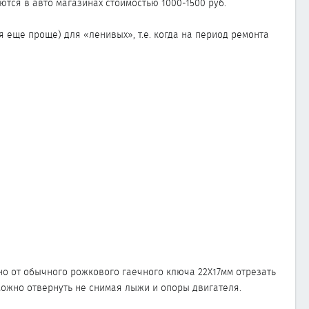
тся в авто магазинах стоимостью 1000-1500 руб.
 еще проще) для «ленивых», т.е. когда на период ремонта
о от обычного рожкового гаечного ключа 22Х17мм отрезать
 можно отвернуть не снимая лыжи и опоры двигателя.