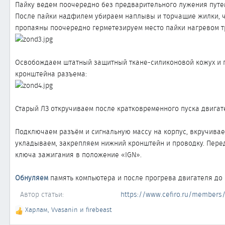
Пайку ведем поочередно без предварительного лужения путе
После пайки надфилем убираем наплывы и торчащие жилки, ч
пропаяны поочередно герметезируем место пайки нагревом тр
Освобождаем штатный защитный ткане-силиконовой кожух и п
кронштейна разъема:
Старый ЛЗ откручиваем после кратковременного пуска двигате
Подключаем разъём и сигнальную массу на корпус, вкручивае
укладываем, закрепляем нижний кронштейн и проводку. Пере
ключа зажигания в положение «IGN».
Обнуляем
память компьютера и после прогрева двигателя до
Автор статьи
https://www.cefiro.ru/members
Харлам
,
Vvasanin
и
firebeast
Р
е