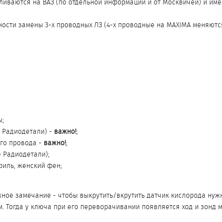
иваются на ВАЗ (по отдельной информации и от Москвичей) и имею
ости замены 3-х проводных ЛЗ (4-х проводные на MAXIMA меняются
ы;
е Радиодетали) -
важно!
;
го провода -
важно!
;
е Радиодетали);
филь, женский фен;
ное замечание - чтобы выкрутить/вкрутить датчик кислорода нужн
мм. Тогда у ключа при его переворачивании появляется ход и зонд