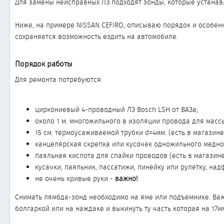
Для замены неисправных ЛЗ подходят зонды, которые устанавл
Ниже, на примере NISSAN CEFIRO, описываю порядок и особенн
сохраняется возможность ездить на автомобиле.
Порядок работы​
Для ремонта потребуются:
циркониевый 4-проводный ЛЗ Bosch LSH от ВАЗа;
около 1 м. многожильного в изоляции провода для масс
15 см. термоусаживаемой трубки d=4мм. (есть в магазин
канцелярская скрепка или кусочек одножильного медно
паяльная кислота для спайки проводов (есть в магазин
кусачки, паяльник, пассатижи, линейку или рулетку, над
не очень кривые руки -
важно!
.
Снимать лямбда-зонд необходимо на яме или подъемнике. Важ
болгаркой или на наждаке и выкинуть ту часть которая на 17