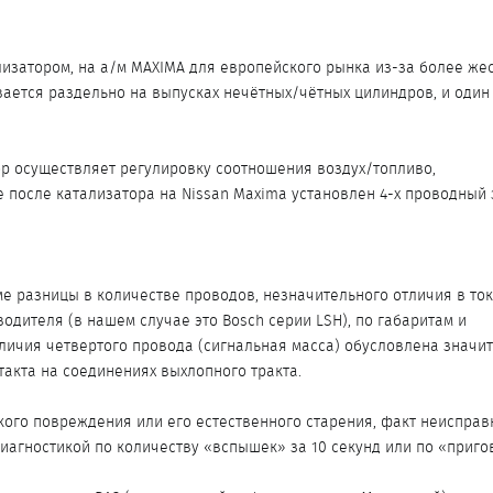
ализатором, на а/м MAXIMA для европейского рынка из-за более же
вается раздельно на выпусках нечётных/чётных цилиндров, и один
ор осуществляет регулировку соотношения воздух/топливо,
е после катализатора на Nissan Maxima установлен 4-х проводный
е разницы в количестве проводов, незначительного отличия в то
одителя (в нашем случае это Bosch серии LSH), по габаритам и
аличия четвертого провода (сигнальная масса) обусловлена значи
такта на соединениях выхлопного тракта.
кого повреждения или его естественного старения, факт неисправ
агностикой по количеству «вспышек» за 10 секунд или по «пригов