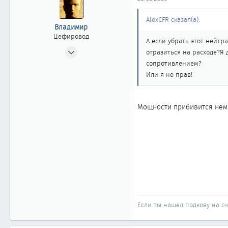
ы
л
а
AlexCFR сказал(а):
Владимир
Цефировод
А если убрать этот нейтра
21.06.2002
отразиться на расходе?Я 
713
сопротивлением?
7
Или я не прав!
861
Новосибирск
Мощности прибивится немн
Если ты нашел подкову на сча