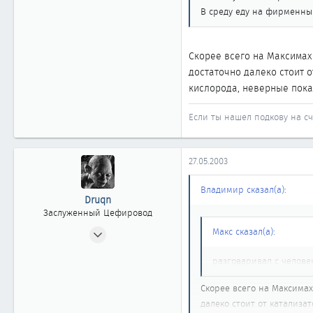
В среду еду на фирменный
861
Новосибирск
Скорее всего на Максимах 
достаточно далеко стоит 
кислорода, неверные пока
Если ты нашел подкову на сча
27.05.2003
Владимир сказал(а):
Druqn
Заслуженный Цефировод
12.03.2003
Макс сказал(а):
1 445
разговаривал с человек
1
1 861
Скорее всего на Максимах
54
далеко стоит от катализа