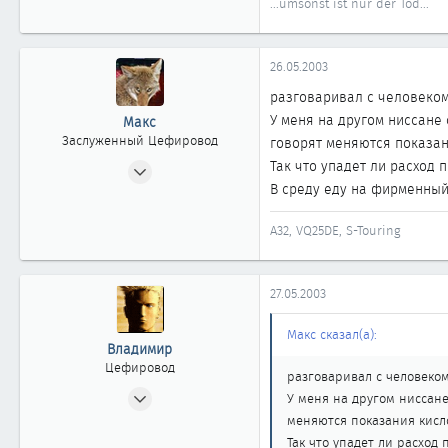
...umsonst ist nur der Tod...
26.05.2003
разговаривал с человеком 
У меня на другом ниссане
Макс
Заслуженный Цефировод
говорят меняются показан
04.06.2002
Так что упадет ли расход 
В среду еду на фирменный
4 598
3
A32, VQ25DE, S-Touring
1 863
новосибирск
27.05.2003
Макс сказал(а):
Владимир
Цефировод
разговаривал с человеком 
21.06.2002
У меня на другом ниссане
713
меняются показания кисл
7
Так что упадет ли расход