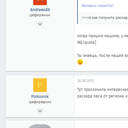
Белавин сказал(а):
Andrew459
Цефирянин
>>>>А как получить расход
25.03.2003
307
когда пришла машина, у ме
0
96[/quote]
361
Новосибирск
Ты знаешь, после нашей вс
www.andrew459.narod.ru
26.05.2003
P
Тут проскочила интересна
расхода овса от региона и
Polkovnik
Цефирядник
20.01.2003
88
0