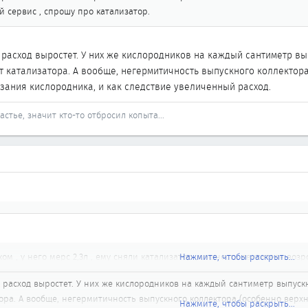
 сервис , спрошу про катализатор.
расход выростет. У них же кислородников на каждый сантиметр вып
от катализатора. А вообще, негермитичность выпускного коллектор
зания кислородника, и как следствие увеличенный расход.
стье, значит кто-то отбросил копыта...
ом , у него мерс 2,3л , ему сняли катализатор ,мощность двигателя возр
Нажмите, чтобы раскрыть...
 расход выростет. У них же кислородников на каждый сантиметр выпускн
тора. А вообще, негермитичность выпускного коллектора (особенно верх
Нажмите, чтобы раскрыть...