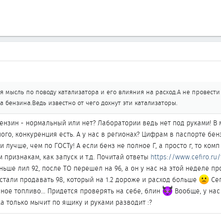
я мысль по поводу катализатора и его влияния на расход.А не провест
а бензина.Ведь известно от чего дохнут эти катализаторы.
 бензин - нормальный или нет? Лаборатории ведь нет под руками! 
ого, конкуренция есть. А у нас в регионах? Цифрам в паспорте бен
и лучше, чем по ГОСТу! А если бенз не полное Г, а просто г, то ко
м признакам, как запуск и т.д. Почитай ответы
https://www.cefiro.ru
аньше лил 92, после ТО перешел на 96, а он у нас на этой неделе пр
стали продавать 98, который на 1.2 дороже и расход больше
Сег
аное топливо... Придется проверять на себе, блин
Вообще, у нас
ка только мычит по ящику и руками разводит :?