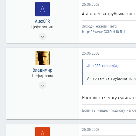
26.05.2003
A
А что там за трубочка тон
AlexCFR
Заходи ежели чего
Цефирянин
http://www.OXID.H10.RU
26.03.2003
408
0
26.05.2003
361
Тюмень
AlexCFR сказал(а):
Владимир
oxid.h10.ru
Цефировод
А что там за трубочка тон
21.06.2002
713
Насколько я могу судить эт
7
861
Если ты нашел подкову на сча
Новосибирск
26.05.2003
A