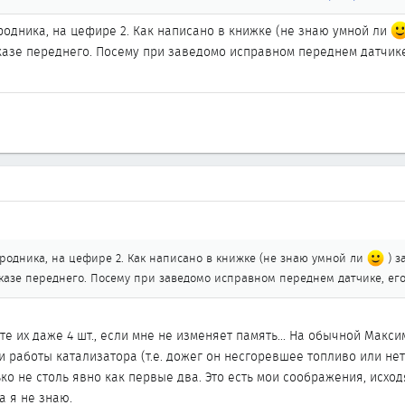
и как следствие увеличенный расход.
родника, на цефире 2. Как написано в книжке (не знаю умной ли
казе переднего. Посему при заведомо исправном переднем датчике
родника, на цефире 2. Как написано в книжке (не знаю умной ли
) з
казе переднего. Посему при заведомо исправном переднем датчике, ег
 их даже 4 шт., если мне не изменяет память... На обычной Максим
 работы катализатора (т.е. дожег он несгоревшее топливо или нет
ко не столь явно как первые два. Это есть мои соображения, исходя
а я не знаю.