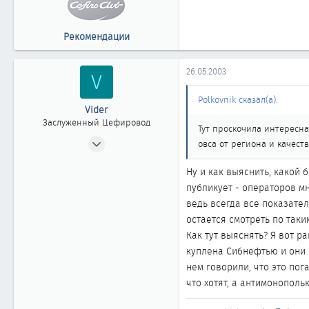
61
Москва
Рекомендации
26.05.2003
V
Polkovnik сказал(а):
Vider
Заслуженный Цефировод
Тут проскочила интересна
14.01.2003
овса от региона и качеств
1 517
Ну и как выяснить, какой
0
публикует - операторов мн
1 861
ведь всегда все показател
Красноярск
остается смотреть по таки
Как тут выяснять? Я вот р
куплена Сибнефтью и они 
нем говорили, что это пог
что хотят, а антимонополь