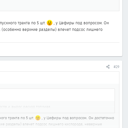
ускного тракта по 5 шт.
, у Цефиры под вопросом. Он
а (особенно верхние разделы) влечет подсос лишнего
#29
осла и вырос расход топлива.
ого тракта по 5 шт.
, у Цефиры под вопросом. Он достаточно
ние разделы) влечет подсос лишнего кислорода, неверные