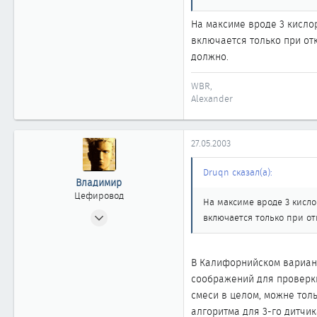
показания кислородника, 
Новосибирск
На максиме вроде 3 кисло
включается только при от
должно.
WBR,
Alexander
27.05.2003
Druqn сказал(а):
Владимир
Цефировод
На максиме вроде 3 кисло
21.06.2002
включается только при от
713
7
В Калифорнийском варианте
861
соображений для проверки
Новосибирск
смеси в целом, можне толь
алгоритма для 3-го дитчик