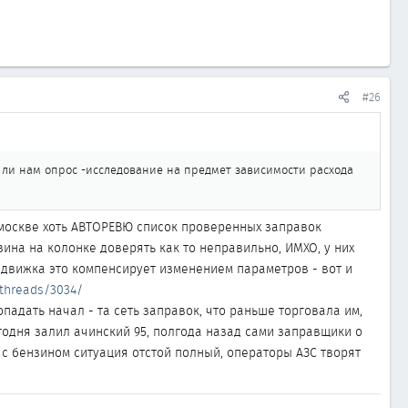
#26
и ли нам опрос -исследование на предмет зависимости расхода
В москве хоть АВТОРЕВЮ список проверенных заправок
зина на колонке доверять как то неправильно, ИМХО, у них
мп движка это компенсирует изменением параметров - вот и
/threads/3034/
опадать начал - та сеть заправок, что раньше торговала им,
одня залил ачинский 95, полгода назад сами заправщики о
 с бензином ситуация отстой полный, операторы АЗС творят