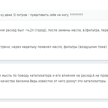
 ну даже 12 литров - представить себе не могу. ?????????
ня расход был ~14,2л (город), после замены масла, в/фильтра, пере
тречи, через недельку поменял масло, фильтры (воздушник тоже) - р
я мысль по поводу катализатора и его влияния на расход.А не про
 качества бензина.Ведь известно от чего дохнут эти катализаторы.