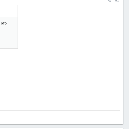
#21
 это