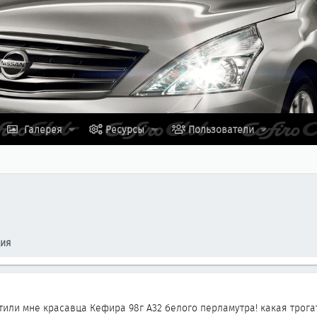
Галерея
Ресурсы
Пользователи
ция
атили мне красавца Кефира 98г А32 белого перламутра! какая трог