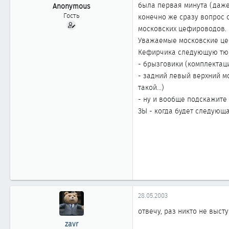
ы
л
была первая минута (даже 10
Anonymous
а
Гость
конечно же сразу вопрос с
московских цефироводов.
Уважаемые московские цеф
Кефирчика следующую тю
- брызговики (комплектац
- задний левый верхний м
такой...)
- ну и вообще подскажите
ЗЫ - когда будет следующ
28.05.2003
отвечу, раз никто не высту
zavr