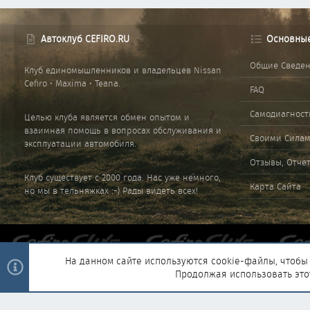
Автоклуб CEFIRO.RU
Основны
Общие Сведе
Клуб единомышленников и владельцев Nissan
Cefiro • Maxima • Teana.
FAQ
Самодиагност
Целью клуба является обмен опытом и
взаимная помощь в вопросах обслуживания и
Своими Сила
эксплуатации автомобиля.
Отзывы, Отче
Клуб существует с 2000 года. Нас уже немного,
Карта Сайта
но мы в тельняжках :-) Рады видеть всех!
На данном сайте используются cookie-файлы, чтобы 
Продолжая использовать это
®
Community platform by XenForo
© 2010-2025 XenForo Ltd.
|
Style and 