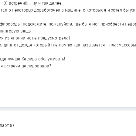
) встречи!!!.... ну и так далее...
тал о некоторых доработочек в машине, о которых я и хотел бы узн
ироводы! подскажите, пожалуйста, где бы я мог приобрести недо
нинговую вещь:
ия из японии их не предусмотрела)
олдинг от дождя который (не помню как называется - пласмассов
 где лучше Кефира обслуживать!
ая встреча цефироводов?
пает 8)