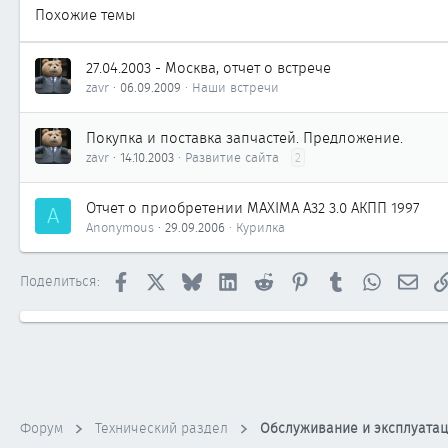
Похожие темы
27.04.2003 - Москва, отчет о встрече
zavr
06.09.2009
Наши встречи
Покупка и поставка запчастей. Предложение.
zavr
14.10.2003
Развитие сайта
2
Отчет о приобретении MAXIMA A32 3.0 АКПП 1997
A
Anonymous
29.09.2006
Курилка
Facebook
X
Bluesky
LinkedIn
Reddit
Pinterest
Tumblr
WhatsApp
Элек
Поделиться:
Форум
Технический раздел
Обслуживание и эксплуата