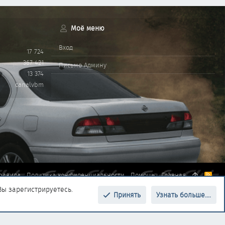
Моё меню
Вход
17 724
367 421
Письмо Админу
13 374
canalvbm
равила
Политика конфиденциальности
Помощь
Главная
R
S
Вы зарегистрируетесь.
S
Принять
Узнать больше....
Верх
Низ