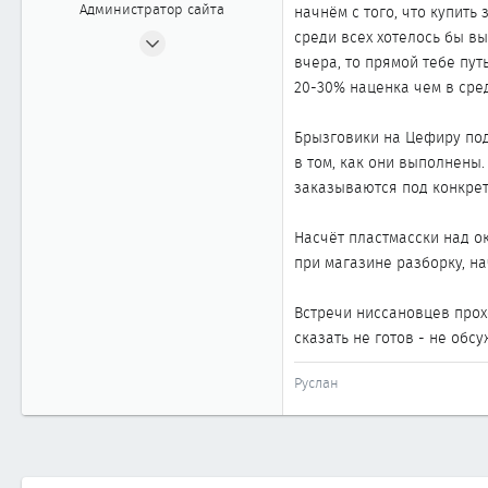
Администратор сайта
начнём с того, что купит
24.04.2002
среди всех хотелось бы в
вчера, то прямой тебе пу
2 404
20-30% наценка чем в сре
20
1 868
Брызговики на Цефиру по
Москва
в том, как они выполнены
www.cefiro.ru
заказываются под конкрет
Автомобиль
Volvo V90 СС
Насчёт пластмасски над ок
при магазине разборку, на
Встречи ниссановцев прох
сказать не готов - не обсу
Руслан