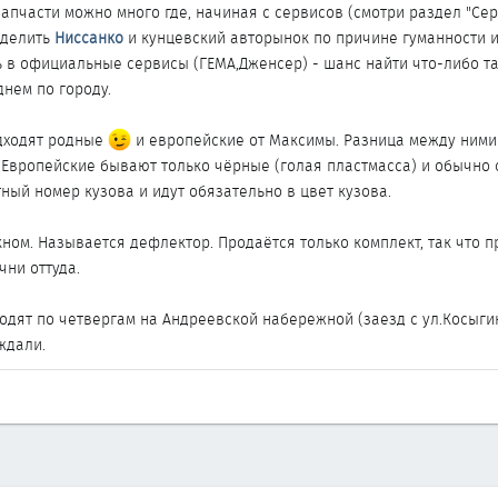
ь запчасти можно много где, начиная с сервисов (смотри раздел "
ыделить
Ниссанко
и кунцевский авторынок по причине гуманности их
ть в официальные сервисы (ГЕМА,Дженсер) - шанс найти что-либо т
днем по городу.
дходят родные
и европейские от Максимы. Разница между ними н
. Европейские бывают только чёрные (голая пластмасса) и обычно 
ный номер кузова и идут обязательно в цвет кузова.
ном. Называется дефлектор. Продаётся только комплект, так что п
чни оттуда.
одят по четвергам на Андреевской набережной (заезд с ул.Косыги
ждали.