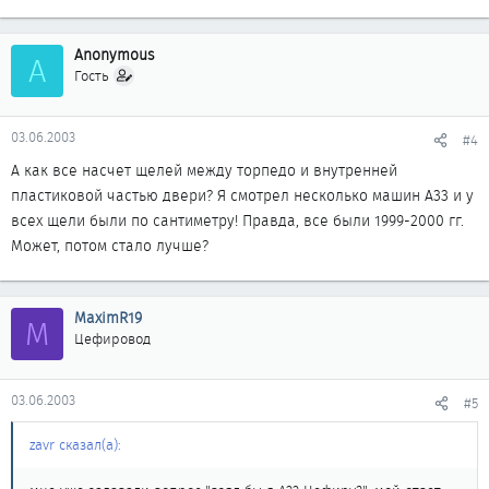
Anonymous
A
Гость
03.06.2003
#4
А как все насчет щелей между торпедо и внутренней
пластиковой частью двери? Я смотрел несколько машин А33 и у
всех щели были по сантиметру! Правда, все были 1999-2000 гг.
Может, потом стало лучше?
MaximR19
M
Цефировод
03.06.2003
#5
zavr сказал(а):