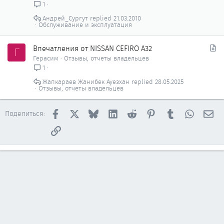
р
р
1
ы
е
Андрей_Сургут
21.03.2010
т
п
Обслуживание и эксплуатация
о
л
е
С
Впечатления от NISSAN CEFIRO A32
Г
н
т
Герасим
Отзывы, отчеты владельцев
о
а
1
т
Жапкараев Жанибек Ауезхан
28.05.2025
ь
Отзывы, отчеты владельцев
я
Facebook
X
Bluesky
LinkedIn
Reddit
Pinterest
Tumblr
WhatsAp
Эл
Поделиться:
Ссылка