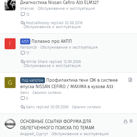
Диагностика Nissan Cefiro A33 ELM327
shanxaj
Обслуживание и эксплуатация
12
Mozila0kosoy
02.08.2016
Обслуживание и эксплуатация
Полезно про АКПП
F
КПП
Fantom2k
Обслуживание и эксплуатация
17
White Shark
12.09.2006
Обслуживание и эксплуатация
С
Профилактика течи ОЖ в системе
G
Под капотом
т
впуска NISSAN CEFIRO / MAXIMA в кузове A33
а
Ganc
Своими силами
т
0
ь
Ganc
03.05.2008
Своими силами
я
З
З
ОСНОВНЫЕ ССЫЛКИ ФОРУМА ДЛЯ
а
а
ОБЛЕГЧЕННОГО ПОИСКА ПО ТЕМАМ
к
к
Андрей_Сургут
Обслуживание и эксплуатация