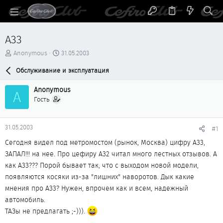
A33
А
Д
Anonymous
31.05.2003
в
а
т
Обслуживание и эксплуатация
т
о
а
р
н
Anonymous
A
т
а
Гость
е
ч
м
а
ы
л
31.05.2003
#1
а
Сегодня видел под метромостом (рынок, Москва) цифру А33,
ЗАПАЛ!!! на нее. Про цефиру А32 читал много лестных отзывов. А
как А33??? Порой бывает так, что с выходом новой модели,
появляются косяки из-за "лишних" наворотов. Дык какие
мнения про А33? Нужен, впрочем как и всем, надежный
автомобиль.
ТАЗы не предлагать ;-))).