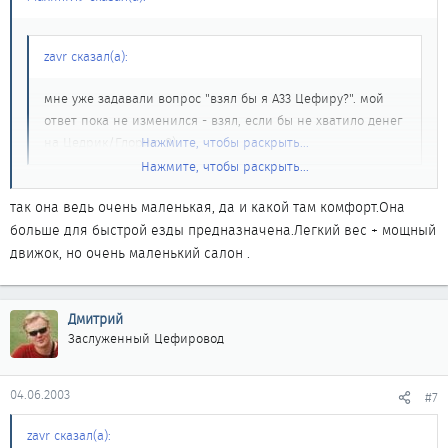
zavr сказал(а):
мне уже задавали вопрос "взял бы я А33 Цефиру?". мой
ответ пока не изменился - взял, если бы не хватило денег
на Цедрик/Глорию 8)
Нажмите, чтобы раскрыть...
Нажмите, чтобы раскрыть...
А почему SkyLine седан не рассматривается - говорят оч.
так она ведь очень маленькая, да и какой там комфорт.Она
комфортабельный машин.
больше для быстрой езды предназначена.Легкий вес + мощный
движок, но очень маленький салон .
Дмитрий
Заслуженный Цефировод
04.06.2003
#7
zavr сказал(а):