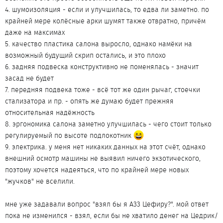
4. шумоизоляция - если и улучшилась, то едва ли заметно. по
крайней мере колёсные арки шумят также отвратно, причём
даже на максимах
5. качество пластика салона выросло, однако намёки на
возможный будущий скрип остались, и это плохо
6. задняя подвеска конструктивно не поменялась - значит
засад не будет
7. передняя подвека тоже - всё тот же один рычаг, стоечки
стализатора и пр. - опять же думаю будет прежняя
относительная надёжность
8. эргономика салона заметно улучшилась - чего стоит только
регулируемый по высоте подлокотник
9. электрика. у меня нет никаких данных на этот счёт, однако
внешний осмотр машины не выявил ничего экзотического,
поэтому хочется надеяться, что по крайней мере новых
"жучков" не вселили.
мне уже задавали вопрос "взял бы я А33 Цефиру?". мой ответ
пока не изменился - взял, если бы не хватило денег на Цедрик/