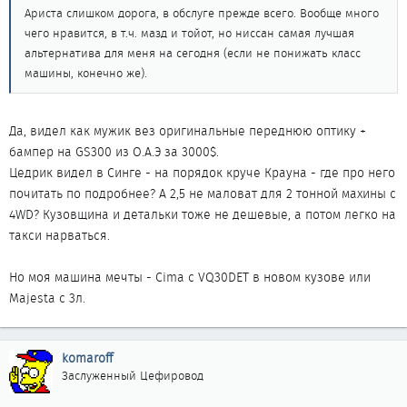
Ариста слишком дорога, в обслуге прежде всего. Вообще много
чего нравится, в т.ч. мазд и тойот, но ниссан самая лучшая
альтернатива для меня на сегодня (если не понижать класс
машины, конечно же).
Да, видел как мужик вез оригинальные переднюю оптику +
бампер на GS300 из О.А.Э за 3000$.
Цедрик видел в Синге - на порядок круче Крауна - где про него
почитать по подробнее? А 2,5 не маловат для 2 тонной махины с
4WD? Кузовщина и детальки тоже не дешевые, а потом легко на
такси нарваться.
Но моя машина мечты - Cima с VQ30DET в новом кузове или
Majesta c 3л.
komaroff
Заслуженный Цефировод