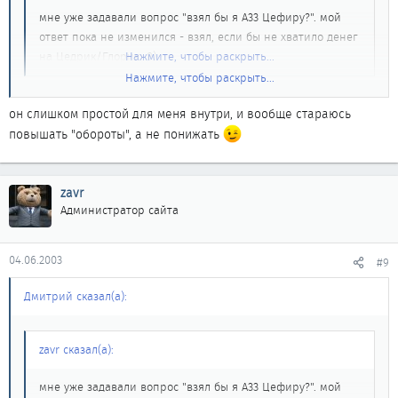
мне уже задавали вопрос "взял бы я А33 Цефиру?". мой
ответ пока не изменился - взял, если бы не хватило денег
на Цедрик/Глорию 8)
Нажмите, чтобы раскрыть...
Нажмите, чтобы раскрыть...
А почему SkyLine седан не рассматривается - говорят оч.
он слишком простой для меня внутри, и вообще стараюсь
комфортабельный машин.
повышать "обороты", а не понижать
zavr
Администратор сайта
04.06.2003
#9
Дмитрий сказал(а):
zavr сказал(а):
мне уже задавали вопрос "взял бы я А33 Цефиру?". мой