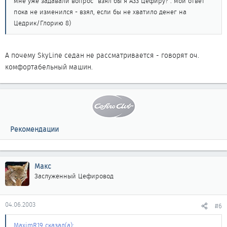
мне уже задавали вопрос "взял бы я А33 Цефиру?". мой ответ
пока не изменился - взял, если бы не хватило денег на
Цедрик/Глорию 8)
А почему SkyLine седан не рассматривается - говорят оч.
комфортабельный машин.
Рекомендации
Макс
Заслуженный Цефировод
04.06.2003
#6
MaximR19 сказал(а):