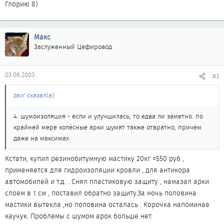
Глорию 8)
Макс
Заслуженный Цефировод
03.06.2003
#3
zavr сказал(а):
4. шумоизоляция - если и улучшилась, то едва ли заметно. по
крайней мере колёсные арки шумят также отвратно, причём
даже на максимах
Кстати, купил резинобитумную мастику 20кг =550 руб ,
применяется для гидроизоляции кровли , для антикора
автомобилей и т.д. . Снял пластиковую защиту , намазал арки
слоем в 1 см , поставил обратно защиту.За ночь половина
мастики вытекла ,но половина осталась . Корочка напоминае
каучук. Проблемы с шумом арок больше нет.