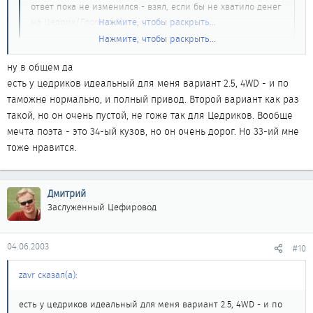
ответ пока не изменился - взял, если бы не хватило денег
на Цедрик/Глорию 8)
Нажмите, чтобы раскрыть...
Нажмите, чтобы раскрыть...
тебе что то из этих запало в душу?
http://www.auto-nsk.ru/zs0fbar0.html
ну в общем да
http://www.auto-nsk.ru/zsxueu4f.html
есть у цедриков идеальный для меня вариант 2.5, 4WD - и по
таможне нормально, и полный привод. Второй вариант как раз
такой, но он очень пустой, не гоже так для Цедриков. Вообще
мечта поэта - это 34-ый кузов, но он очень дорог. Но 33-ий мне
тоже нравится.
Дмитрий
Заслуженный Цефировод
04.06.2003
#10
zavr сказал(а):
есть у цедриков идеальный для меня вариант 2.5, 4WD - и по