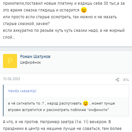
прикипели,поставил новые платину и ездишь себе 30 тыс,а за
это время смазка глядишь и испарится
или просто если старые осмотреть, так можно и не мазать
старые смазкой, зачем?
если аккуратно по резьбе чуть чуть смазки надо, а не жирный
слой...
Роман Шатунов
Р
Цефирёнок
10.06.2003
#14
Чёмбэ сказал(а):
а чё сигналить то :? , народ распугивать
, может лучше
втроем встретится и рассмотреть поближе "инфинити"
А что, я не против. Например завтра (т.е. 11) вечером. В
праздники в центр на машине лучше не соваться, тем более