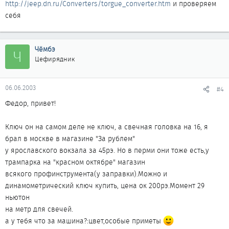
собственно, нужен
http://jeep.dn.ru/Converters/torgue_converter.htm
и проверяем
свечной ключ? От той машины, что была у меня до этого, ключ
себя
не подходит...
%)
Чёмбэ
Ч
По смазкам этим хитрым - а ими вообще кто-то пользуется?
Цефирядник
Помнится, в ВАЗы свечи вкручивал без всяких смазок, и ездил...
06.06.2003
#4
Федор, привет!
Федор
Ключ он на самом деле не ключ, а свечная головка на 16, я
брал в москве в магазине "За рублем"
у ярославского вокзала за 45рэ. Но в перми они тоже есть,у
трампарка на "красном октябре" магазин
всякого профинструмента(у заправки).Можно и
динамометрический ключ купить, цена ок 200рэ.Момент 29
ньютон
на метр для свечей.
а у тебя что за машина?:цвет,особые приметы