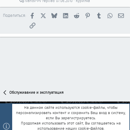
Ivanov-PV
07.06.2010
Курилка
Facebook
X
Bluesky
LinkedIn
Reddit
Pinterest
Tumblr
WhatsAp
Эл
Поделиться:
Ссылка
Обслуживание и эксплуатация
На данном сайте используются cookie-файлы, чтобы
персонализировать контент и сохранить Ваш вход в систему,
Обратная связь
Условия и правила
если Вы зарегистрируетесь.
Политика конфиденциальности
Помощь
Главная
R
Продолжая использовать этот сайт, Вы соглашаетесь на
S
использование наших cookie-файлов.