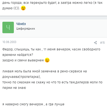
день города, все перекрыто будет, а завтра можно легко (я так
думаю (С)).
Чёмбэ
Ч
Цефирядник
10.06.2003
#15
Федор, слышишь, ты как , 11 июня вечером, часик свободного
времени найдется?
заодно и свечи вывернем
ликвая моль была мной замечена в рено-сервисе на
докучаева(пролетарка),
точно по смазкам не скажу но что то есть там,дилеров моли по
перми не знаю
я наверно смогу вечером , а где лучше