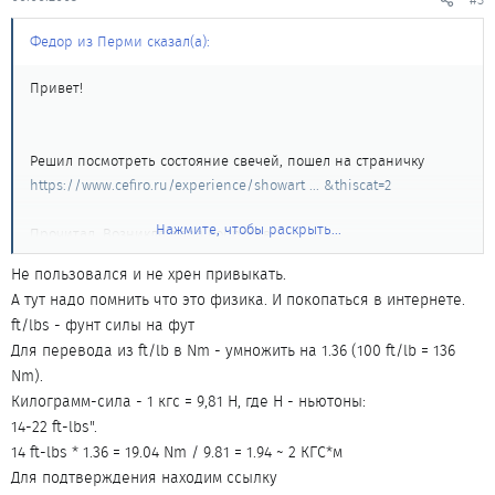
Федор из Перми сказал(а):
Привет!
Решил посмотреть состояние свечей, пошел на страничку
https://www.cefiro.ru/experience/showart ... &thiscat=2
Нажмите, чтобы раскрыть...
Прочитал. Возникла пара вопросов:
1. "Резьбу каждой свечи покрываем высокотемпературной
Не пользовался и не хрен привыкать.
смазкой и вставляем
А тут надо помнить что это физика. И покопаться в интернете.
свечу на место." Что это за смазка, и где ее взять?
ft/lbs - фунт силы на фут
2. "Момент затяжки свечи равен 14-22 ft-lbs". Скока-скока?
Для перевода из ft/lb в Nm - умножить на 1.36 (100 ft/lb = 136
3. "Внутреннюю часть резьбы каждой свечи, которая вступает в
Nm).
контакт с
Килограмм-сила - 1 кгс = 9,81 Н, где Н - ньютоны:
искрой, покрываем тонким слоем смазки-диэлектрика." - опять
14-22 ft-lbs".
вопрос, что это
14 ft-lbs * 1.36 = 19.04 Nm / 9.81 = 1.94 ~ 2 КГС*м
за смазка?
Для подтверждения находим ссылку
4. И, наверное, самый неожиданный вопрос - а какой,