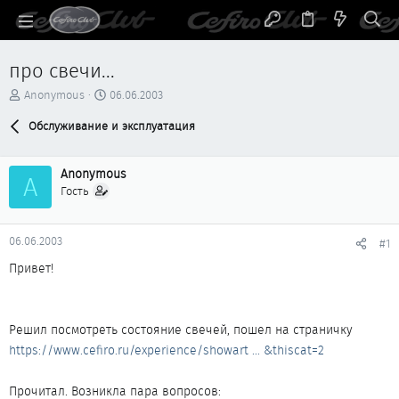
про свечи...
А
Д
Anonymous
06.06.2003
в
а
т
Обслуживание и эксплуатация
т
о
а
р
н
Anonymous
т
а
A
е
ч
Гость
м
а
ы
л
а
06.06.2003
#1
Привет!
Решил посмотреть состояние свечей, пошел на страничку
https://www.cefiro.ru/experience/showart ... &thiscat=2
Прочитал. Возникла пара вопросов: