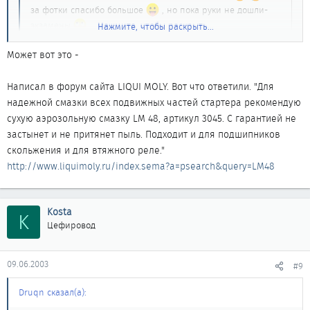
за фотки спасибо большое
, но пока руки не дошли-
экзамены
Нажмите, чтобы раскрыть...
Нажмите, чтобы раскрыть...
Выкинул я то письмо. Ссылку не оставлял. Перерыл весь форум
Может вот это -
и не нашел. Ни поиском и так перебирал.
Написал в форум сайта LIQUI MOLY. Вот что ответили. "Для
надежной смазки всех подвижных частей стартера рекомендую
сухую аэрозольную смазку LM 48, артикул 3045. С гарантией не
застынет и не притянет пыль. Подходит и для подшипников
скольжения и для втяжного реле."
http://www.liquimoly.ru/index.sema?a=psearch&query=LM48
Kosta
K
Цефировод
09.06.2003
#9
Druqn сказал(а):