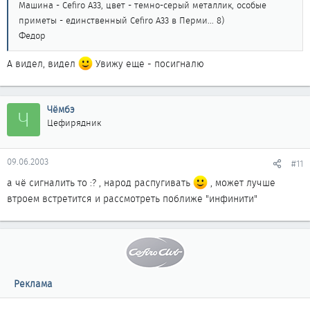
Машина - Cefiro A33, цвет - темно-серый металлик, особые
приметы - единственный Cefiro A33 в Перми... 8)
Федор
А видел, видел
Увижу еще - посигналю
Чёмбэ
Ч
Цефирядник
09.06.2003
#11
а чё сигналить то :? , народ распугивать
, может лучше
втроем встретится и рассмотреть поближе "инфинити"
Реклама