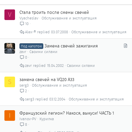
Стала троить после смены свечей
V
Vyacheslav
Обслуживание и эксплуатация
10
Alex-®
03.07.2008
Обслуживание и эксплуатация
С
Замена свечей зажигания
Под капотом
т
zavr
Своими силами
а
0
т
zavr
15.04.2002
Своими силами
ь
я
замена свечей на VQ20 А33
S
serg3
Обслуживание и эксплуатация
2
serg3
03.12.2004
Обслуживание и эксплуатация
Французский легион? Накося, выкуси! ЧАСТЬ 1
I
Ivanov-PV
Курилка
8