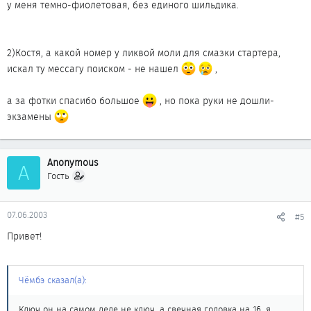
у меня темно-фиолетовая, без единого шильдика.
2)Костя, а какой номер у ликвой моли для смазки стартера,
искал ту мессагу поиском - не нашел
,
а за фотки спасибо большое
, но пока руки не дошли-
экзамены
Anonymous
A
Гость
07.06.2003
#5
Привет!
Чёмбэ сказал(а):
Ключ он на самом деле не ключ, а свечная головка на 16, я