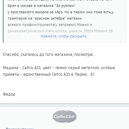
брал в москве в магазине "За рублем"
у ярославского вокзала за 45рэ. Но в перми они тоже есть,у
трампарка на "красном октябре" магазин
всякого профинструмента(у заправки).Можно и
динамометрический ключ купить, цена ок 200рэ.Момент 29
Нажмите, чтобы раскрыть...
ньютон
на метр для свечей.
а у тебя что за машина?:цвет,особые приметы
Спасибо, скатаюсь до того магазина, посмотрю...
Машина - Cefiro A33, цвет - темно-серый металлик, особые
приметы - единственный Cefiro A33 в Перми... 8)
Федор