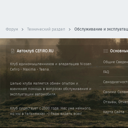
Форум
Технический раздел
Обслуживание и эксплуата
Автоклуб CEFIRO.RU
Основны
Общие Сведе
Клуб единомышленников и владельцев Nissan
Cefiro • Maxima • Teana.
FAQ
Самодиагност
Целью клуба является обмен опытом и
взаимная помощь в вопросах обслуживания и
Своими Сила
эксплуатации автомобиля.
Отзывы, Отче
Клуб существует с 2000 года. Нас уже немного,
Карта Сайта
но мы в тельняжках :-) Рады видеть всех!