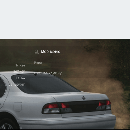
Моё меню
Вход
17 724
367 421
Письмо Админу
13 374
canalvbm