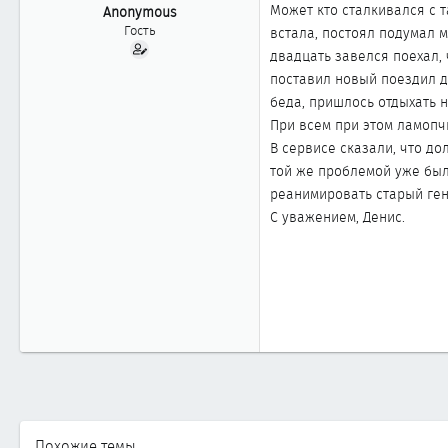
ы
л
Может кто сталкивался с т
Anonymous
а
Гость
встала, постоял подумал м
двадцать завелся поехал, 
поставил новый поездил де
беда, пришлось отдыхать н
При всем при этом ламопч
В сервисе сказали, что до
той же проблемой уже был
реанимировать старый гене
С уважением, Денис.
Похожие темы