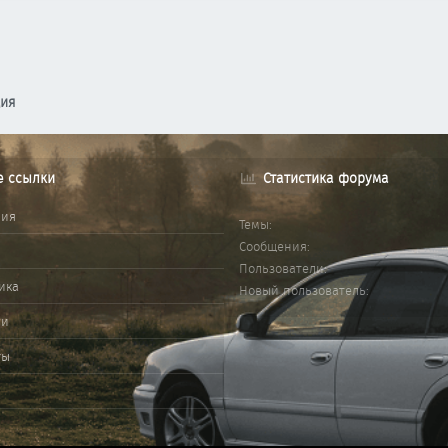
ция
е ссылки
Статистика форума
ния
Темы
Сообщения
Пользователи
ика
Новый пользователь
ми
ты