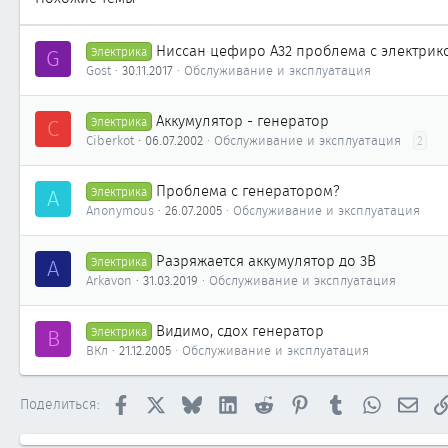
Ниссан цефиро А32 проблема с электрик
G
Электрика
Gost
30.11.2017
Обслуживание и эксплуатация
Аккумулятор - генератор
C
Электрика
Ciberkot
06.07.2002
Обслуживание и эксплуатация
2
Проблема с генератором?
A
Электрика
Anonymous
26.07.2005
Обслуживание и эксплуатация
Разряжается аккумулятор до 3В
A
Электрика
Arkavon
31.03.2019
Обслуживание и эксплуатация
Видимо, сдох генератор
В
Электрика
ВКл
21.12.2005
Обслуживание и эксплуатация
Facebook
X
Bluesky
LinkedIn
Reddit
Pinterest
Tumblr
WhatsApp
Элек
Поделиться: