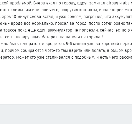
акой проблемой. Вчера ехал по городу, вдруг замигал airbag и abs
ожет клемы там или еще чего, покрутил контакты, вроде через мин
через 10 минут снова встал, и уже совсем, погрешил, что аккумулят
нь - вроде все нормально, поехал за город, после сотни ровно та
а трассе пока еще один аккумулятор не привезли, сейчас, ес-но в 
ка сигнализирующая батарею на панели не горела!!!
лжно быть генератор, и вроде как 5-6 машин уже за короткий перио
и, причем собираются чего-то там варить или делать, в общем вро
ратор. Может кто уже сталкивался с подобным, и есть чего расск