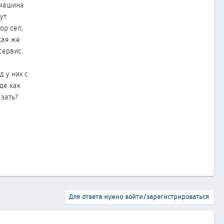
 машина
ут
ор сел,
кая же
сервис.
д у них с
де как
азать?
Для ответа нужно войти/зарегистрироваться