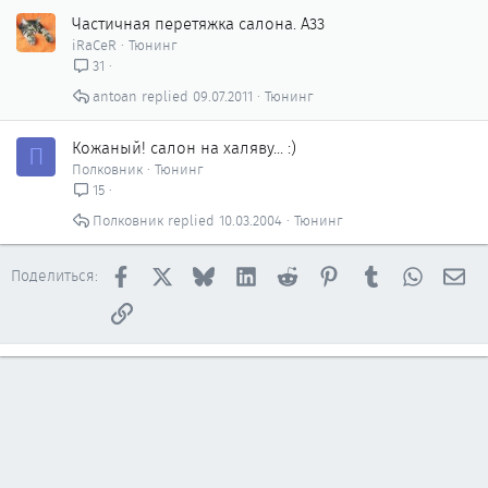
Частичная перетяжка салона. A33
iRaCeR
Тюнинг
31
antoan
09.07.2011
Тюнинг
Кожаный! салон на халяву... :)
П
Полковник
Тюнинг
15
Полковник
10.03.2004
Тюнинг
Facebook
X
Bluesky
LinkedIn
Reddit
Pinterest
Tumblr
WhatsAp
Эл
Поделиться:
Ссылка