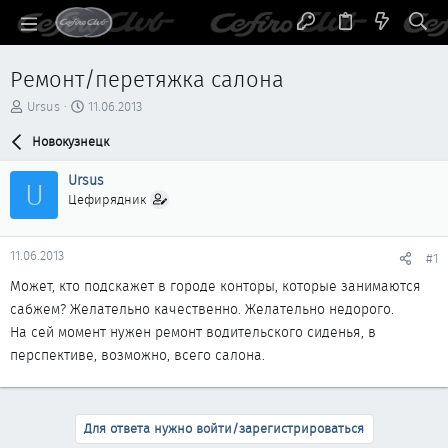
Ремонт/перетяжка салона
А
Д
Ursus
11.06.2013
в
а
т
Новокузнецк
т
о
а
р
н
Ursus
U
т
а
Цефирядник
е
ч
м
а
ы
л
11.06.2013
#1
а
Может, кто подскажет в городе конторы, которые занимаются
сабжем? Желательно качественно. Желательно недорого.
На сей момент нужен ремонт водительского сиденья, в
перспективе, возможно, всего салона.
Для ответа нужно войти/зарегистрироваться