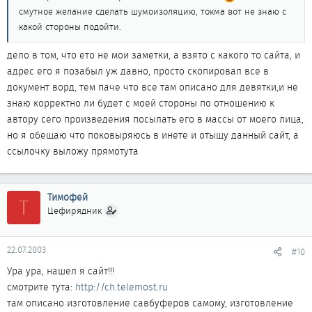
смутное желание сделать шумоизоляцию, токма вот не знаю с
какой стороны подойти.
дело в том, что ето не мои заметки, а взято с какого то сайта, и
адрес его я позабыл уж давно, просто скопировал все в
документ ворд, тем паче что все там описано для девятки,и не
знаю корректно ли будет с моей стороны по отношению к
автору сего произведения посылать его в массы от моего лица,
но я обещаю что поковыряюсь в инете и отыщу данный сайт, а
ссылочку выложу прямотута
Тимофей
Т
Цефирядник
22.07.2003
#10
Ура ура, нашел я сайт!!!
смотрите тута:
http://ch.telemost.ru
там описано изготовление савбуферов самому, изготовление