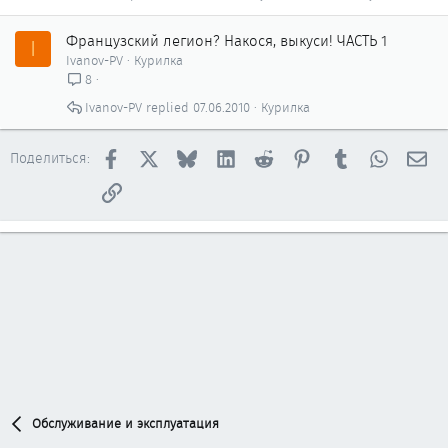
Французский легион? Накося, выкуси! ЧАСТЬ 1
I
Ivanov-PV
Курилка
8
Ivanov-PV
07.06.2010
Курилка
Facebook
X
Bluesky
LinkedIn
Reddit
Pinterest
Tumblr
WhatsAp
Эл
Поделиться:
Ссылка
Обслуживание и эксплуатация