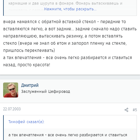
кармашке и два шурупа в фонаре. Фонарь вытаскиваешь и
Нажмите, чтобы раскрыть...
снимаешь с разъема.
Поддев сбоку отверткой обивку двери вытаскиваешь заглушки,
вчера намаялся с обратной вставкой стекол - передние то
их по одно или по две с каждой боковины.
вставляются легко, а вот задние... задние сначало надо ставить
Поднимая вверх снимаешь обивку двери .
направляющюю, вытаскивать резинку, а потом вставлять
стекло (вчера не знал об етом и запорол пленку на стекле,
пришлось переклеивать)
а так впечатления - все очень легко разбирается и ставиться
назад, просто красота!
Дмитрий
Заслуженный Цефировод
22.07.2003
#5
Тимофей сказал(а):
а так впечатления - все очень легко разбирается и ставиться