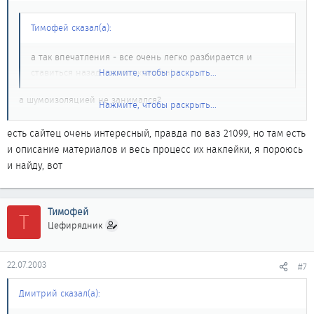
Тимофей сказал(а):
а так впечатления - все очень легко разбирается и
ставиться назад, просто красота!
Нажмите, чтобы раскрыть...
а шумоизоляцией не занимался?
Нажмите, чтобы раскрыть...
хочу сам попробовать, поэтому если кто делал и фотки есть или
минимальное описание процесса и материалов используемых,
есть сайтец очень интересный, правда по ваз 21099, но там есть
то с меня пиво...
и описание материалов и весь процесс их наклейки, я пороюсь
и найду, вот
Тимофей
Т
Цефирядник
22.07.2003
#7
Дмитрий сказал(а):