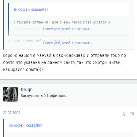
Тимофей сказал(а):
а так впечатления - все очень легко разбирается и
ставиться назад, просто красота!
Нажмите, чтобы раскрыть...
а шумоизоляцией не занимался?
Нажмите, чтобы раскрыть...
хочу сам попробовать, поэтому если кто делал и фотки есть или
минимальное описание процесса и материалов используемых,
короче нашел я мануал в своих архивах, и отправли тебе по
то с меня пиво...
почте что указана на данном сайте, так что смотри, читай,
набирайся опыта)))
Druqn
Заслуженный Цефировод
22.07.2003
#8
Тимофей сказал(а):