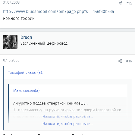
31.07.2003
#15
http://www.bluesmobil.com/bm/page.php?s ... 146f30b53a
немного теории
Druqn
Заслуженный Цефировод
07.10.2003
#16
Тимофей сказал(а):
Макс сказал(а):
Аккуратно поддев отверткой снимаешь :
1 . пластмасстку на ручке открывания двери (отверткой со
стороны навесов двери!!! там защелка)
Нажмите, чтобы раскрыть...
Нажмите, чтобы раскрыть...
только на передних дверях, на задних защелка в
противоположной стороне, но по моему легче выковыривать с