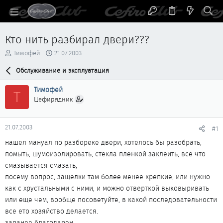
Кто нить разбирал двери???
А
Д
Тимофей
21.07.2003
в
а
т
Обслуживание и эксплуатация
т
о
а
р
н
Тимофей
Т
т
а
Цефирядник
е
ч
м
а
ы
л
21.07.2003
#1
а
нашел мануал по разбореке двери, хотелось бы разобрать,
помыть, шумоизолировать, стекла пленкой заклеить, все что
смазывается смазать,
посему вопрос, защелки там более менее крепкие, или нужно
как с хрустальными с ними, и можно отверткой выковыривать
или еще чем, вообще посоветуйте, в какой последовательности
все ето хозяйство делается.
заранее благодарен