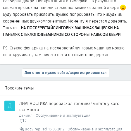
Разбирал двери. Поверил книге и Тимофею - в результате
боков.
сломал крючок на панели стеклоподъемника задней двери
Буду пробовать приклеить, думаю попробовать что нибудь из
Макс сказал(а):
современных двухкомпонентных, Моменту я перестал доверять.
Так что -
НА ПОСЛЕРЕСТАЙЛИНГОВЫХ МАШИНАХ ЗАЩЕЛКИ НА
2. панель управления стеклоподъемника (отверткой со
ПАНЕЛЯХ СТЕКЛОПОДЪЕМНИКОВ СО СТОРОНЫ НАВЕСОВ ДВЕРИ
.
стороны навесов двери!!! там защелка)
Нажмите, чтобы раскрыть...
PS: Стекло фонарика на послерестайлинговых машинах можно
опять таки только на передних дверях.
не откручивать, там ничего нет и он ничего не держит.
Макс сказал(а):
3. стекло фонаря подсветки, с любой стороны ,там есть
Для ответа нужно войти/зарегистрироваться
выемка
4. заглушку на шурупе в маленьком кармашке , который
Похожие темы
типа ручка
Нажмите, чтобы раскрыть...
ДИАГНОСТИКА перерасход топлива! читать у кого
Д
ест много
даниил
Обслуживание и эксплуатация
7
udav
16.05.2012
Обслуживание и эксплуатация