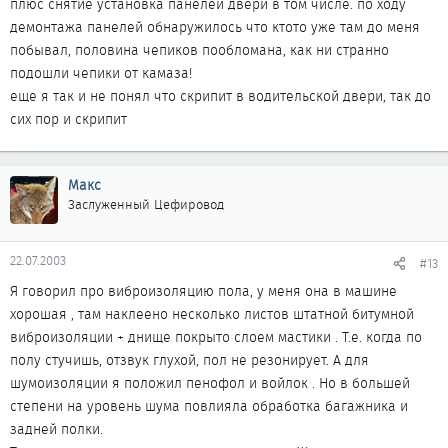
плюс снятие установка панелей двери в том числе. по ходу
демонтажа панелей обнаружилось что ктото уже там до меня
побывал, половина чепиков пообломана, как ни странно
подошли чепики от камаза!
еще я так и не понял что скрипит в водительской двери, так до
сих пор и скрипит
Макс
Заслуженный Цефировод
22.07.2003
#13
Я говорил про виброизоляцию пола, у меня она в машине
хорошая , там наклеено несколько листов штатной битумной
виброизоляции + днище покрыто слоем мастики . Т.е. когда по
полу стучишь, отзвук глухой, пол не резонирует. А для
шумоизоляции я положил пенофол и войлок . Но в большей
степени на уровень шума повлияла обработка багажника и
задней полки.