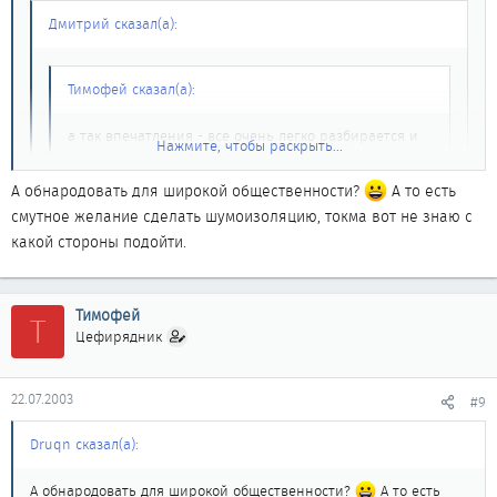
Дмитрий сказал(а):
Тимофей сказал(а):
а так впечатления - все очень легко разбирается и
Нажмите, чтобы раскрыть...
ставиться назад, просто красота!
Нажмите, чтобы раскрыть...
А обнародовать для широкой общественности?
А то есть
а шумоизоляцией не занимался?
Нажмите, чтобы раскрыть...
смутное желание сделать шумоизоляцию, токма вот не знаю с
хочу сам попробовать, поэтому если кто делал и фотки
какой стороны подойти.
есть или минимальное описание процесса и материалов
короче нашел я мануал в своих архивах, и отправли тебе по
используемых, то с меня пиво...
почте что указана на данном сайте, так что смотри, читай,
набирайся опыта)))
Тимофей
Т
Цефирядник
22.07.2003
#9
Druqn сказал(а):
А обнародовать для широкой общественности?
А то есть