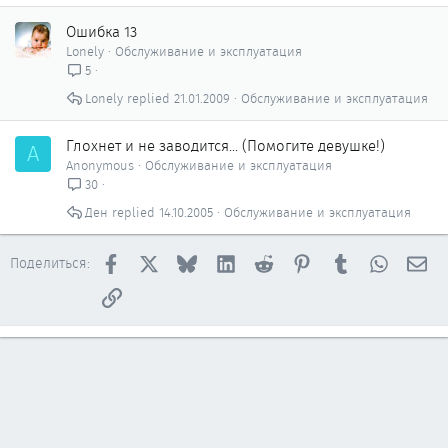
Ошибка 13
Lonely
Обслуживание и эксплуатация
5
Lonely
21.01.2009
Обслуживание и эксплуатация
Глохнет и не заводится... (Помогите девушке!)
A
Anonymous
Обслуживание и эксплуатация
30
Ден
14.10.2005
Обслуживание и эксплуатация
Facebook
X
Bluesky
LinkedIn
Reddit
Pinterest
Tumblr
WhatsAp
Эл
Поделиться:
Ссылка