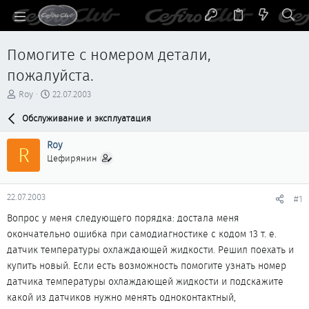
Помогите с номером детали,
пожалуйста.
А
Д
Roy
22.07.2003
в
а
т
Обслуживание и эксплуатация
т
о
а
р
н
Roy
R
т
а
Цефирянин
е
ч
м
а
ы
л
22.07.2003
#1
а
Вопрос у меня следующего порядка: достала меня
окончательно ошибка при самодиагностике с кодом 13 т. е.
датчик температуры охлаждающей жидкости. Решил поехать и
купить новый. Если есть возможность помогите узнать номер
датчика температуры охлаждающей жидкости и подскажите
какой из датчиков нужно менять одноконтактный,