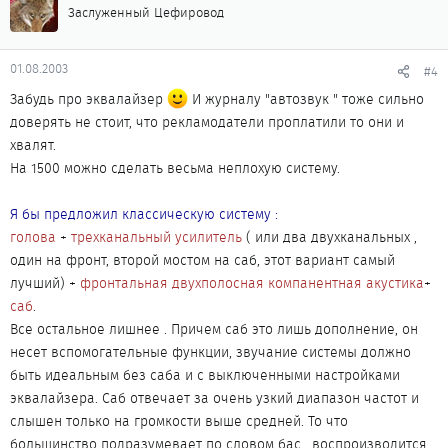
Заслуженный Цефировод
01.08.2003
#4
Забудь про эквалайзер
И журналу "автозвук " тоже сильно
доверять не стоит, что рекламодатели проплатили то они и
хвалят.
На 1500 можно сделать весьма неплохую систему.
Я бы предложил классическую систему :
голова
+
трехканальный усилитель
( или два двухканальных ,
один на фронт, второй мостом на саб, этот вариант самый
лучший) +
фронтальная двухполосная компанентная акустика
+
саб
.
Все остальное лишнее . Причем саб это лишь дополнение, он
несет вспомогательные функции, звучание системы должно
быть идеальным без саба и с выключенными настройками
эквалайзера. Саб отвечает за очень узкий диапазон частот и
слышен только на громкости выше средней. То что
большинство подразумевает по словом бас , воспроизводится