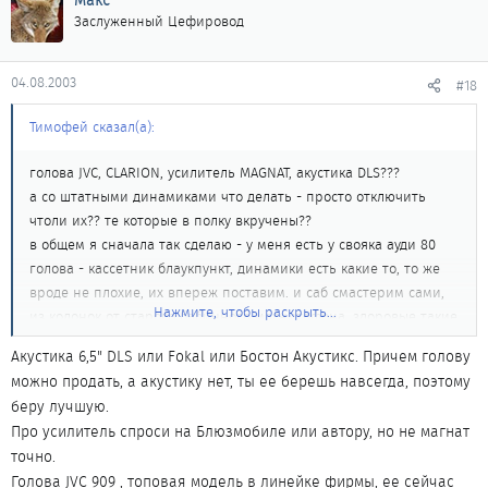
Макс
машину раскачивает и все зеркала трясутся(тоже кстати надо
Заслуженный Цефировод
задемпфировать)
Я тут форумов начитался уже бросился JVC продавать, но
04.08.2003
#18
сегодня спецы послушали пару дисков с джазом и пинк флойд,
сказали очень круто , даже MP3 вполне музыкально играет.
Тимофей сказал(а):
голова JVC, CLARION, усилитель MAGNAT, акустика DLS???
а со штатными динамиками что делать - просто отключить
чтоли их?? те которые в полку вкручены??
в общем я сначала так сделаю - у меня есть у свояка ауди 80
голова - кассетник блаукпункт, динамики есть какие то, то же
вроде не плохие, их впереж поставим. и саб смастерим сами,
Нажмите, чтобы раскрыть...
из колонок от старого бабинного магнитофона, здоровые такие
в пол человеческого роста, в общем у него сначала попробую, а
Акустика 6,5" DLS или Fokal или Бостон Акустикс. Причем голову
потом уж на себе опыты ставить буду, просто у него то все в
можно продать, а акустику нет, ты ее берешь навсегда, поэтому
наличии уже как бы, а мне то еще покупать надо)))
беру лучшую.
Про усилитель спроси на Блюзмобиле или автору, но не магнат
точно.
Голова JVC 909 , топовая модель в линейке фирмы, ее сейчас