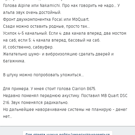
Голова Alpine или Nakamichi. Про нак говорить не надо... У
альпа звук очень достойный.
Фронт двухкомпонентка Focal или MbQuart.
Сзади можно оставить родные, просто так...
Усилок 4-5 канальный. Если 4: два канала вперед, два мостом
на саб; если 5: 4 канала вперед, басовый на саб.
И, собственно, сабвуфер.
Желательно шумо- и виброизоляцию сделать дверей и
багажника.
В штуку можно попробовать уложиться...
Для примера. У мнея стоит голова Clarion 8675.
Недавно поменял переднюю акустику. Поставил MB Quart DSC
216. Звук поменялся радикально.
Но дальнейшее наворачивание системы не планирую - денег
нет...
Для ответа нужно войти/зарегистрироваться