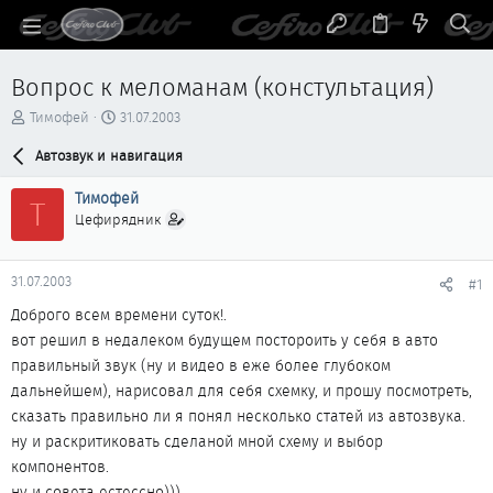
Вопрос к меломанам (констультация)
А
Д
Тимофей
31.07.2003
в
а
т
Автозвук и навигация
т
о
а
р
н
Тимофей
Т
т
а
Цефирядник
е
ч
м
а
ы
л
31.07.2003
#1
а
Доброго всем времени суток!.
вот решил в недалеком будущем постороить у себя в авто
правильный звук (ну и видео в еже более глубоком
дальнейшем), нарисовал для себя схемку, и прошу посмотреть,
сказать правильно ли я понял несколько статей из автозвука.
ну и раскритиковать сделаной мной схему и выбор
компонентов.
ну и совета естессно)))