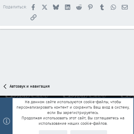
Facebook
X
Bluesky
LinkedIn
Reddit
Pinterest
Tumblr
WhatsAp
Эл
Поделиться:
Ссылка
Автозвук и навигация
На данном сайте используются cookie-файлы, чтобы
персонализировать контент и сохранить Ваш вход в систему,
Обратная связь
Условия и правила
если Вы зарегистрируетесь.
Политика конфиденциальности
Помощь
Главная
R
Продолжая использовать этот сайт, Вы соглашаетесь на
S
использование наших cookie-файлов.
S
®
Community platform by XenForo
© 2010-2025 XenForo Ltd.
|
Style and