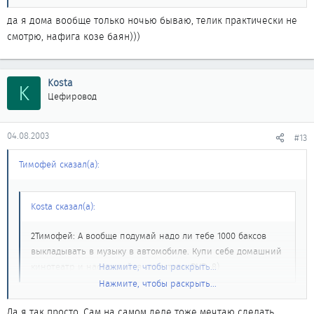
да я дома вообще только ночью бываю, телик практически не
смотрю, нафига козе баян)))
Kosta
K
Цефировод
04.08.2003
#13
Тимофей сказал(а):
Kosta сказал(а):
2Тимофей: А вообще подумай надо ли тебе 1000 баксов
выкладывать в музыку в автомобиле. Купи себе домашний
кинотеатр и наслаждайся качеством DVD. 8)
Нажмите, чтобы раскрыть...
Нажмите, чтобы раскрыть...
да я дома вообще только ночью бываю, телик практически не
смотрю, нафига козе баян)))
Да я так просто. Сам на самом деле тоже мечтаю сделать