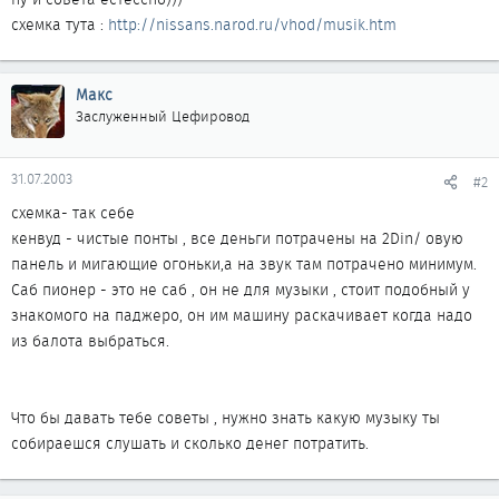
схемка тута :
http://nissans.narod.ru/vhod/musik.htm
Макс
Заслуженный Цефировод
31.07.2003
#2
схемка- так себе
кенвуд - чистые понты , все деньги потрачены на 2Din/ овую
панель и мигающие огоньки,а на звук там потрачено минимум.
Саб пионер - это не саб , он не для музыки , стоит подобный у
знакомого на паджеро, он им машину раскачивает когда надо
из балота выбраться.
Что бы давать тебе советы , нужно знать какую музыку ты
собираешся слушать и сколько денег потратить.