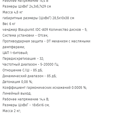
Рабочее напряжение 14,4 В
Размеры ШxВxГ 24,3x5,7x29 см
Масса 4,8 кг
габаритные размеры (ШxВxГ) 28,5x10x38 см
Вес 6 кг
ченджер Blaupunkt IDC-A09 Количество дисков – 5;
Система установки – Отсек;
Противоударная защита - DT механизм с масляными
демпферами;
ЦАП 1-битовый;
Передискретизация – 32;
Частотный диапазон - 5-20000 Гц;
Отношение С/Ш - 85 дБ;
Динамический диапазон - 85 дБ;
Детонация 0,08 %;
Коэффициент гармoнических искажений 0.0005 %;
Линейный выход;
Рабочее напряжение 14,4 В;
Размеры ШxВxГ – 18x5x16 см;
Масса 2 кг;