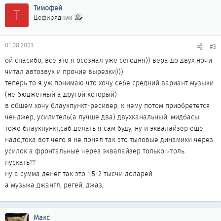
Тимофей
Т
Цефирядник
01.08.2003
#3
ой спасибо, все это я осознал уже сегодня)) вера до двух ночи
читал автозвук и прочие вырезки)))
теперь то я уж понимаю что хочу себе средний вариант музыки
(не бюджетный а другой который)
в общем хочу блаукпункт-ресивер, к нему потом приобретется
ченджер, усилитель(а лучше два) двухканальный, мидбасы
тоже блаукпункт,саб делать я сам буду, ну и эквалайзер еще
надо,тока вот чего я не понял так это тыловые динамики через
усилок а фронтальные через эквалайзер только чтоль
пускать??
ну а сумма денег так это 1,5-2 тысчи доларей
а музыка джангл, регей, джаз,
Макс