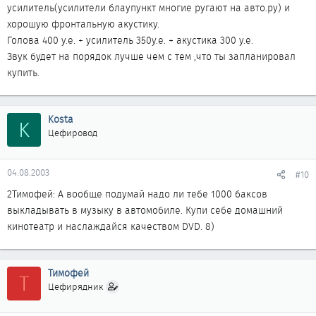
усилитель(усилители блаупункт многие ругают на авто.ру) и
хорошую фронтальную акустику.
Голова 400 у.е. + усилитель 350у.е. + акустика 300 у.е.
Звук будет на порядок лучше чем с тем ,что ты запланировал
купить.
Kosta
K
Цефировод
04.08.2003
#10
2Тимофей: А вообще подумай надо ли тебе 1000 баксов
выкладывать в музыку в автомобиле. Купи себе домашний
кинотеатр и наслаждайся качеством DVD. 8)
Тимофей
Т
Цефирядник