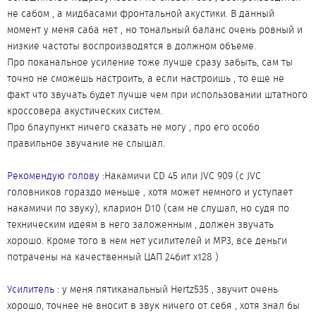
не сабом , а мидбасами фронтальной акустики. В данный
момент у меня саба нет , но тональный баланс очень ровный и
низкие частоты воспроизводятся в должном объеме.
Про поканальное усиление тоже лучше сразу забыть, сам ты
точно не сможешь настроить, а если настроишь , то еще не
факт что звучать будет лучше чем при использовании штатного
кроссовера акустических систем.
Про блаупункт ничего сказать не могу , про его особо
правильное звучание не слышал.
Рекомендую голову :
Накамичи CD 45 или JVC 909 (c JVC
головников гораздо меньше , хотя может немного и уступает
накамичи по звуку), кларион D10 (сам не слушал, но судя по
техническим идеям в него заложенным , должен звучать
хорошо. Кроме того в нем нет усилителей и МР3, все деньги
потрачены на качественный ЦАП 24бит х128 )
Усилитель :
у меня пятиканальный Hertz535 , звучит очень
хорошо, точнее не вносит в звук ничего от себя , хотя знал бы