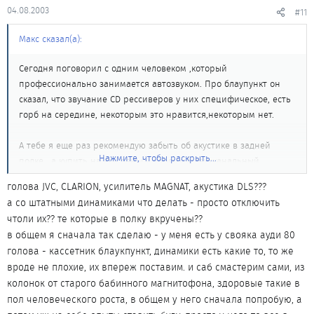
04.08.2003
#11
Макс сказал(а):
Сегодня поговорил с одним человеком ,который
профессионально занимается автозвуком. Про блаупункт он
сказал, что звучание CD рессиверов у них специфическое, есть
горб на середине, некоторым это нравится,некоторым нет.
А тебе я еще раз рекомендую забыть об акустике в задней
Нажмите, чтобы раскрыть...
полке , а купить на эти деньги хороший двухканальный
усилитель(усилители блаупункт многие ругают на авто.ру) и
голова JVC, CLARION, усилитель MAGNAT, акустика DLS???
хорошую фронтальную акустику.
а со штатными динамиками что делать - просто отключить
Голова 400 у.е. + усилитель 350у.е. + акустика 300 у.е.
чтоли их?? те которые в полку вкручены??
Звук будет на порядок лучше чем с тем ,что ты запланировал
в общем я сначала так сделаю - у меня есть у свояка ауди 80
купить.
голова - кассетник блаукпункт, динамики есть какие то, то же
вроде не плохие, их впереж поставим. и саб смастерим сами, из
колонок от старого бабинного магнитофона, здоровые такие в
пол человеческого роста, в общем у него сначала попробую, а