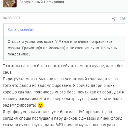
Заслуженный Цефировод
04.08.2003
#16
Kosta сказал(а):
Отсюда и усилитель охота. У Макса мне очень понравилась
музыка. Грамотно(я не меломан) и не спец конечно. Но очень
понравилось.
То что ты слышал было плохо, сейчас намного лучше, даже без
саба.
Перегрузка может быть не из за усилителей головы , а из за
того что двери не задемпфированы. Я сейчас двери очень
хорошо сделал, появилось много баса, почти как от саба , даже
машину раскачивает и все зеркала трясутся(тоже кстати надо
задемпфировать)
Я тут форумов начитался уже бросился JVC продавать, но
сегодня спецы послушали пару дисков с джазом и пинк флойд,
сказали очень круто , даже MP3 вполне музыкально играет.