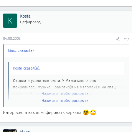
Kosta
K
Цефировод
04.08.2003
#17
Макс сказал(а):
Kosta сказал(а):
Отсюда и усилитель охота. У Макса мне очень
понравилась музыка. Грамотно(я не меломан) и не спец
конечно. Но очень понравилось.
Нажмите, чтобы раскрыть...
Нажмите, чтобы раскрыть...
То что ты слышал было плохо, сейчас намного лучше, даже без
саба.
Интересно а как демпфировать зеркала
Перегрузка может быть не из за усилителей головы , а из за
того что двери не задемпфированы. Я сейчас двери очень
хорошо сделал, появилось много баса, почти как от саба , даже