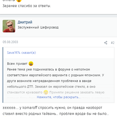
Заранее спасибо за ответы.
Дмитрий
Заслуженный Цефировод
05.08.2003
#2
Sava1974 сказал(а):
Всем привет
Ранее тема уже поднималась в форуме о неполном
соответствии европейского варианта с родным-японским. У
друга возникла непредвиденная проблемка в ввиде
небольшого ДТП. Заказал он европейское стекло, а оно
становится кривовато
Приняли решение заказать левую
Нажмите, чтобы раскрыть...
родную блок-фару. Интересует цена вопроса, сроки и механизм
оплаты
эээээээ.... у komaroff спросить нужно, он правда наоборот
Заранее спасибо за ответы.
ставил вместо родных тайвань... проблем вроде бы не было...