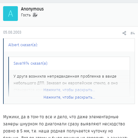
Anonymous
A
Гость
05.08.2003
#4
Albert сказал(а):
Sava1974 сказал(а):
У друга возникла непредвиденная проблемка в ввиде
небольшого ДТП. Заказал он европейское стекло, а оно
становится кривовато.
Нажмите, чтобы раскрыть...
Нажмите, чтобы раскрыть...
Макс ставил оптику с раздельными поворотниками, он
наверное сможет более конкретно сказать. Кривоватость
установленной оптики обсуждали, пришли к мнению, что она
Мужики, да в том-то все и дело, что даже элементарные
является скорее следствием тех же ДТП, которые и послужили
замеры шнурком по диагонали сразу выявляют несходство
причиной замены оптики...
ровно в 5 мм, т.е. наша родная получается чуточку но