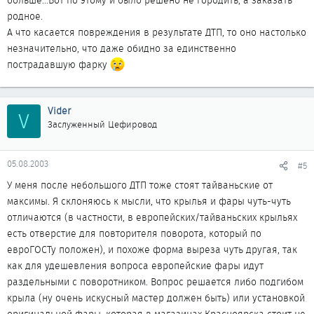
больше...Вот по этому и было решено не городить, а заказать
родное.
А что касается повреждения в результате ДТП, то оно настолько
незначительно, что даже обидно за единственно
пострадавшую фарку
Vider
V
Заслуженный Цефировод
05.08.2003
#5
У меня после небольшого ДТП тоже стоят тайваньские от
максимы. Я склоняюсь к мысли, что крылья и фары чуть-чуть
отличаются (в частности, в европейских/тайваньских крыльях
есть отверстие для повторителя поворота, который по
евроГОСТу положен), и похоже форма выреза чуть другая, так
как для удешевления вопроса европейские фары идут
раздельными с поворотником. Вопрос решается либо подгибом
крыла (ну очень искусный мастер должен быть) или установкой