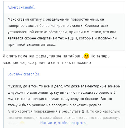
Albert сказал(а):
Макс ставил оптику с раздельными поворотниками, он
наверное сможет более конкретно сказать. Кривоватость
установленной оптики обсуждали, пришли к мнению, что она
является скорее следствием тех же ДТП, которые и послужили
причиной замены оптики...
Я опять поменял фары , так же на тайвань
Но теперь
зазоров нет, все ровно и светят как положено.
Sava1974 сказал(а):
Мужики, да в том-то все и дело, что даже элементарные замеры
шнурком по диагонали сразу выявляют несходство ровно в 5
мм, т.е. наша родная получается чуточку но больше...Вот по
этому и было решено не городить, а заказать родное.
А что касается повреждения в результате ДТП, то оно настолько
незначительно, что даже обидно за единственно пострадавшую
Нажмите, чтобы раскрыть...
фарку