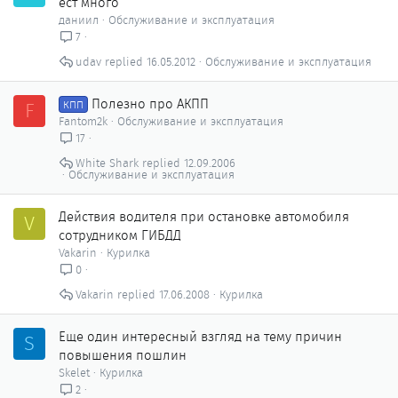
ест много
даниил
Обслуживание и эксплуатация
7
udav
16.05.2012
Обслуживание и эксплуатация
Полезно про АКПП
F
КПП
Fantom2k
Обслуживание и эксплуатация
17
White Shark
12.09.2006
Обслуживание и эксплуатация
Действия водителя при остановке автомобиля
V
сотрудником ГИБДД
Vakarin
Курилка
0
Vakarin
17.06.2008
Курилка
Еще один интересный взгляд на тему причин
S
повышения пошлин
Skelet
Курилка
2