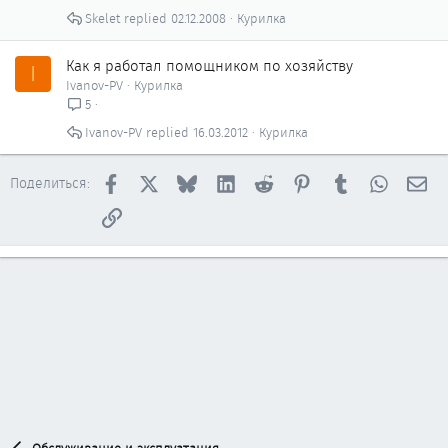
Skelet
02.12.2008
Курилка
Как я работал помощником по хозяйству
I
Ivanov-PV
Курилка
5
Ivanov-PV
16.03.2012
Курилка
Facebook
X
Bluesky
LinkedIn
Reddit
Pinterest
Tumblr
WhatsAp
Эл
Поделиться:
Ссылка