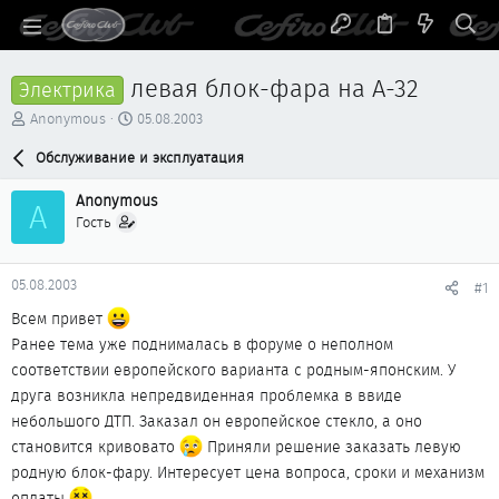
левая блок-фара на А-32
Электрика
А
Д
Anonymous
05.08.2003
в
а
т
Обслуживание и эксплуатация
т
о
а
р
н
Anonymous
A
т
а
Гость
е
ч
м
а
ы
л
05.08.2003
#1
а
Всем привет
Ранее тема уже поднималась в форуме о неполном
соответствии европейского варианта с родным-японским. У
друга возникла непредвиденная проблемка в ввиде
небольшого ДТП. Заказал он европейское стекло, а оно
становится кривовато
Приняли решение заказать левую
родную блок-фару. Интересует цена вопроса, сроки и механизм
оплаты