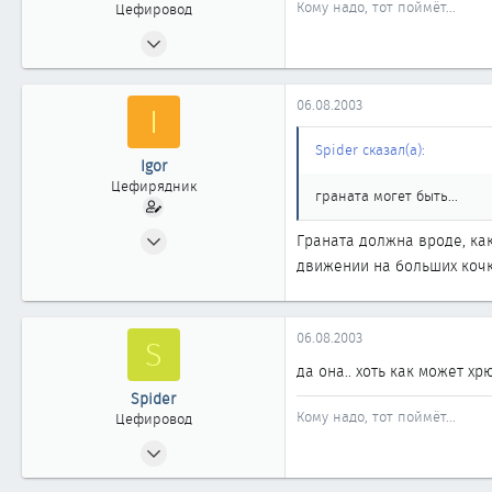
Кому надо, тот поймёт...
Цефировод
13.07.2003
875
1
06.08.2003
I
861
Новокузнецк - Новосибирск
Spider сказал(а):
Igor
Цефирядник
граната могет быть...
20.01.2003
Граната должна вроде, ка
103
движении на больших кочк
0
61
06.08.2003
S
Санкт-Петербург
да она.. хоть как может хрю
Spider
Кому надо, тот поймёт...
Цефировод
13.07.2003
875