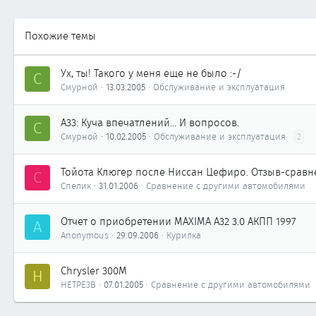
61
58
Похожие темы
SPB
Ух, ты! Такого у меня еще не было :-/
С
Смурной
13.03.2005
Обслуживание и эксплуатация
А33: Куча впечатлений... И вопросов.
С
Смурной
10.02.2005
Обслуживание и эксплуатация
2
Тойота Клюгер после Ниссан Цефиро. Отзыв-сравн
С
Спелик
31.01.2006
Сравнение с другими автомобилями
Отчет о приобретении MAXIMA A32 3.0 АКПП 1997
A
Anonymous
29.09.2006
Курилка
Chrysler 300M
H
HETPE3B
07.01.2005
Сравнение с другими автомобилями