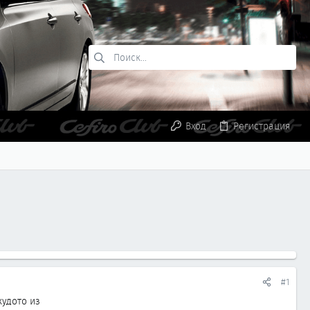
Вход
Регистрация
#1
кудото из