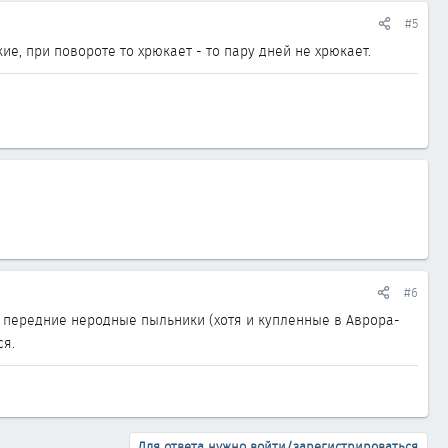
#5
е, при повороте то хрюкает - то пару дней не хрюкает.
#6
то передние неродные пыльники (хотя и купленные в Аврора-
ся.
Для ответа нужно войти/зарегистрироваться