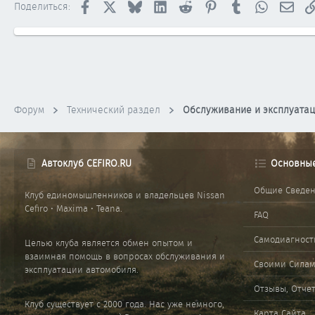
Facebook
X
Bluesky
LinkedIn
Reddit
Pinterest
Tumblr
WhatsApp
Элек
Поделиться:
Форум
Технический раздел
Обслуживание и эксплуата
Автоклуб CEFIRO.RU
Основны
Общие Сведе
Клуб единомышленников и владельцев Nissan
Cefiro • Maxima • Teana.
FAQ
Самодиагност
Целью клуба является обмен опытом и
взаимная помощь в вопросах обслуживания и
Своими Сила
эксплуатации автомобиля.
Отзывы, Отче
Клуб существует с 2000 года. Нас уже немного,
Карта Сайта