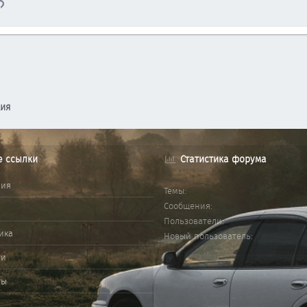
тронная почта
Ссылка
ция
е ссылки
Статистика форума
ния
Темы
Сообщения
Пользователи
ика
Новый пользователь
ми
ты