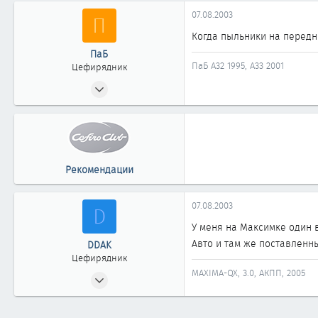
1
07.08.2003
П
861
Когда пыльники на передни
Новокузнецк - Новосибирск
ПаБ
ПаБ А32 1995, А33 2001
Цефирядник
17.04.2003
109
0
61
Новосибирск
Рекомендации
07.08.2003
D
У меня на Максимке один 
Авто и там же поставленны
DDAK
Цефирядник
MAXIMA-QX, 3.0, АКПП, 2005
11.06.2003
165
0