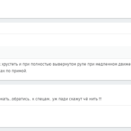
к хрустеть и при полностью вывернутом руле при медленном движен
ах по примой.
кать...обратись.. к спецам.. уж пади скажут чё нить !!!