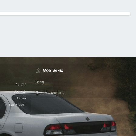
Моё меню
Вход
17 724
367 421
Письмо Админу
13 374
canalvbm