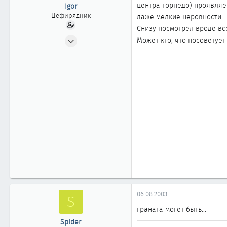
ы
л
центра торпедо) проявляе
Igor
а
Цефирядник
даже мелкие неровности.
Снизу посмотрел вроде вс
20.01.2003
Может кто, что посоветует
103
0
61
Санкт-Петербург
06.08.2003
S
граната могет быть...
Spider