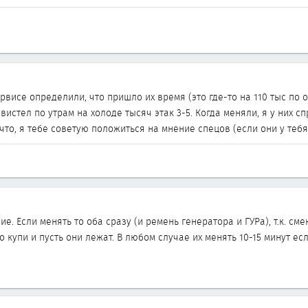
рвисе определили, что пришло их время (это где-то на 110 тыс по о
вистел по утрам на холоде тысяч этак 3-5. Когда меняли, я у них с
к что, я тебе советую положиться на мнение спецов (если они у теб
е. Если менять то оба сразу (и ремень генератора и ГУРа), т.к. с
о купи и пусть они лежат. В любом случае их менять 10-15 минут ес