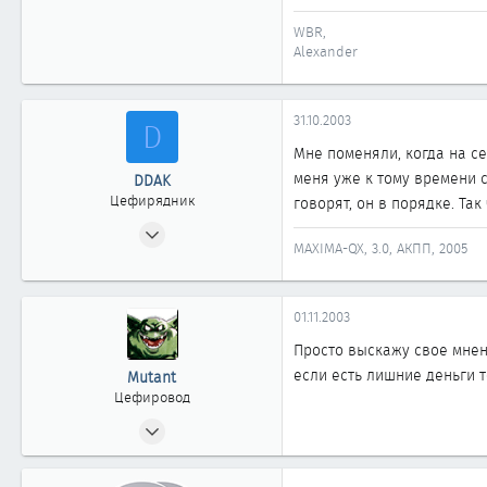
WBR,
Alexander
31.10.2003
D
Мне поменяли, когда на се
меня уже к тому времени с
DDAK
Цефирядник
говорят, он в порядке. Та
11.06.2003
MAXIMA-QX, 3.0, АКПП, 2005
165
0
61
01.11.2003
58
Просто выскажу свое мнени
SPB
если есть лишние деньги т
Mutant
Цефировод
20.05.2002
819
0