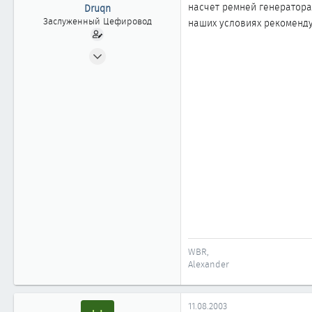
ы
л
насчет ремней генератора 
Druqn
а
Заслуженный Цефировод
наших условиях рекоменду
12.03.2003
1 445
1
1 861
54
Новосибирск
WBR,
Alexander
11.08.2003