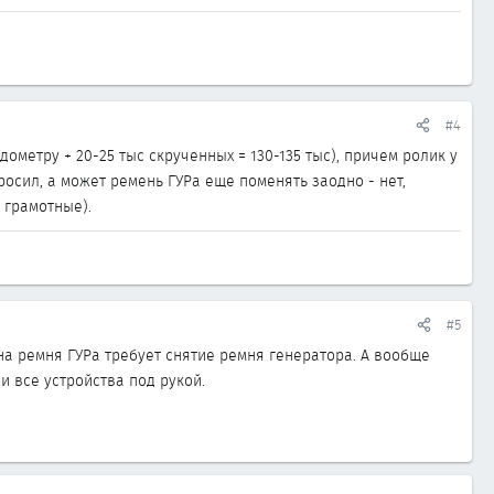
#4
дометру + 20-25 тыс скрученных = 130-135 тыс), причем ролик у
просил, а может ремень ГУРа еще поменять заодно - нет,
я грамотные).
#5
мена ремня ГУРа требует снятие ремня генератора. А вообще
ли все устройства под рукой.