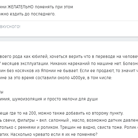
мни ЖЕЛАТЕЛЬНО поменять при этом
ожно ездить до последнего.
ВКУСНОГО!
 Своего рода как юбилей, хочеться верить что в переводе на челове
, 7 месяцев эксплуатации. Никаких нареканий по машине нет. Болезнь
шин без косячков из Японии не бывает. Если ее продают, то значит 
не за это время составили около 4000уе, в том числе:
ты
охимия, шумоизоляция и просто мелочи для души
еще где то на 200, можно также добавить ко второму пункту.
 свечи, фильтры + вкл. салонный , масло, возможно датчик давления
только с ремнями и роликом. Трещин не видно, свиста тоже. Ролик
затих. Насколько чревато если я их не поменяю?