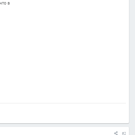
что в
#2