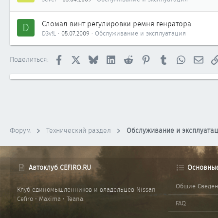
Сломал винт регулировки ремня генратора
D
D3v!L
05.07.2009
Обслуживание и эксплуатация
Facebook
X
Bluesky
LinkedIn
Reddit
Pinterest
Tumblr
WhatsApp
Элек
Поделиться:
Форум
Технический раздел
Обслуживание и эксплуата
Автоклуб CEFIRO.RU
Основны
Общие Сведе
Клуб единомышленников и владельцев Nissan
Cefiro • Maxima • Teana.
FAQ