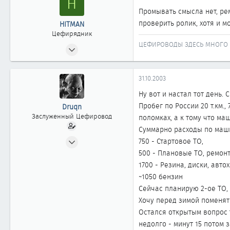
H
Промывать смысла нет, ре
проверить ролик, хотя и м
HITMAN
Цефирядник
ЦЕФИРОВОДЫ ЗДЕСЬ МНОГО 
26.07.2003
94
0
31.10.2003
61
Ну вот и настал тот день.
КРАСНОЯРСК
Пробег по России 20 т.км.
Druqn
Заслуженный Цефировод
поломках, а к тому что ма
Суммарно расходы по маши
12.03.2003
750 - Стартовое ТО,
1 445
500 - Плановые ТО, ремон
1
1700 - Резина, диски, авт
~1050 бензин
1 861
Сейчас планирую 2-ое ТО, 
54
Хочу перед зимой поменять
Новосибирск
Остался открытым вопрос 
недолго - минут 15 потом 