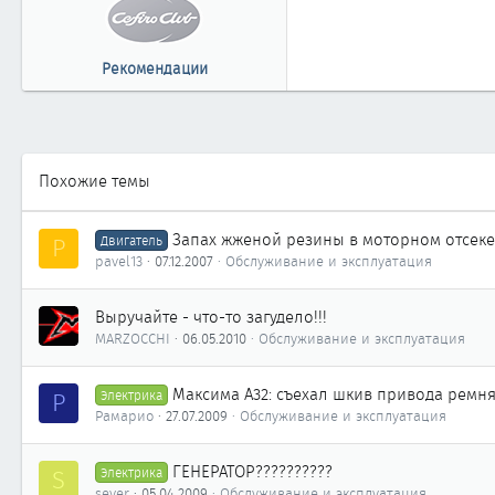
861
52
Рекомендации
г.Сургут Тюменской обл.
Похожие темы
Запах жженой резины в моторном отсеке
P
Двигатель
pavel13
07.12.2007
Обслуживание и эксплуатация
Выручайте - что-то загудело!!!
MARZOCCHI
06.05.2010
Обслуживание и эксплуатация
Максима A32: съехал шкив привода ремн
Р
Электрика
Рамарио
27.07.2009
Обслуживание и эксплуатация
ГЕНЕРАТОР??????????
S
Электрика
sever
05.04.2009
Обслуживание и эксплуатация