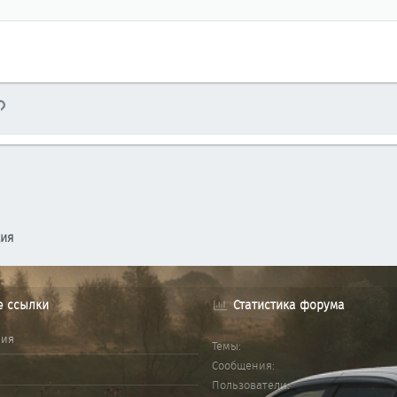
тронная почта
Ссылка
ция
е ссылки
Статистика форума
ния
Темы
Сообщения
Пользователи