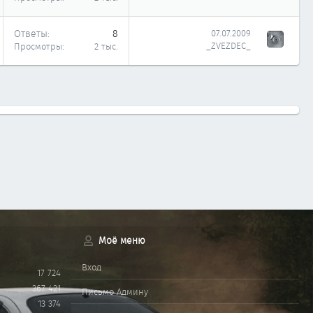
Ответы
8
07.07.2009
_ZVEZDEC_
Просмотры
2 тыс.
Моё меню
Вход
17 724
367 421
Письмо Админу
13 374