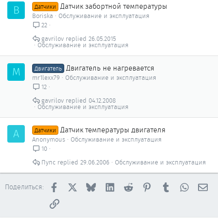
Датчик забортной температуры
B
Датчики
Boriska
Обслуживание и эксплуатация
22
gavrilov
26.05.2015
Обслуживание и эксплуатация
Двигатель не нагревается
M
Двигатель
mr1lexx79
Обслуживание и эксплуатация
12
gavrilov
04.12.2008
Обслуживание и эксплуатация
Датчик температуры двигателя
A
Датчики
Anonymous
Обслуживание и эксплуатация
10
Пупс
29.06.2006
Обслуживание и эксплуатация
Facebook
X
Bluesky
LinkedIn
Reddit
Pinterest
Tumblr
WhatsAp
Эл
Поделиться:
Ссылка