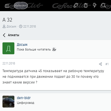
А 32
А
Д
Досым
22.11.2018
в
а
т
Алматы
т
о
а
р
н
Досым
Д
т
а
Пока больше читатель
е
ч
м
а
ы
л
22.11.2018
#1
а
Температура датчика 45 показывает на рабочую температуру
не поднимается при движении подает до 30 ти почему кто
знает какие версии ?
den-bldr
Цефировод