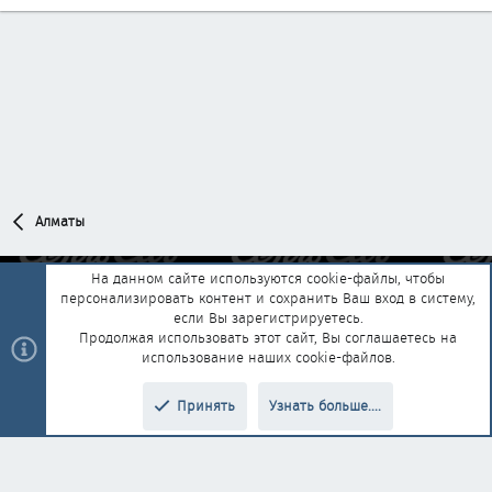
Алматы
На данном сайте используются cookie-файлы, чтобы
персонализировать контент и сохранить Ваш вход в систему,
Обратная связь
Условия и правила
если Вы зарегистрируетесь.
Политика конфиденциальности
Помощь
Главная
R
Продолжая использовать этот сайт, Вы соглашаетесь на
S
использование наших cookie-файлов.
S
®
Community platform by XenForo
© 2010-2025 XenForo Ltd.
|
Style and
Принять
Узнать больше....
®
add-ons by ThemeHouse
Перевод от Jumuro
Верх
Низ