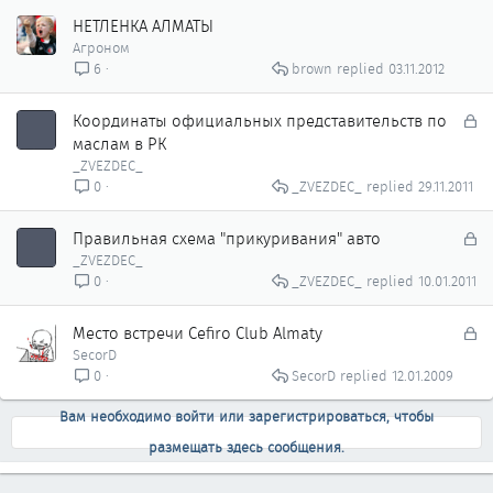
НЕТЛЕНКА АЛМАТЫ
Агроном
brown
03.11.2012
6
З
Координаты официальных представительств по
а
маслам в РК
к
_ZVEZDEC_
р
_ZVEZDEC_
29.11.2011
0
ы
т
З
Правильная схема "прикуривания" авто
о
а
_ZVEZDEC_
к
_ZVEZDEC_
10.01.2011
0
р
ы
З
Место встречи Cefiro Club Almaty
т
а
SecorD
о
к
SecorD
12.01.2009
0
р
ы
Вам необходимо войти или зарегистрироваться, чтобы
т
размещать здесь сообщения.
о