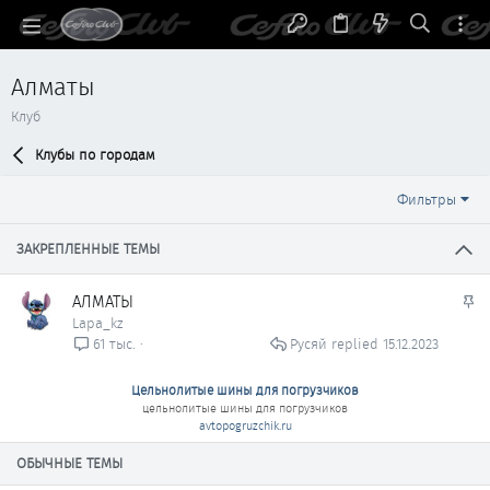
Алматы
Клуб
Клубы по городам
Фильтры
ЗАКРЕПЛЕННЫЕ ТЕМЫ
З
АЛМАТЫ
а
Lapa_kz
к
Русяй
15.12.2023
61 тыс.
р
е
Цельнолитые шины для погрузчиков
п
цельнолитые шины для погрузчиков
л
avtopogruzchik.ru
е
ОБЫЧНЫЕ ТЕМЫ
н
о