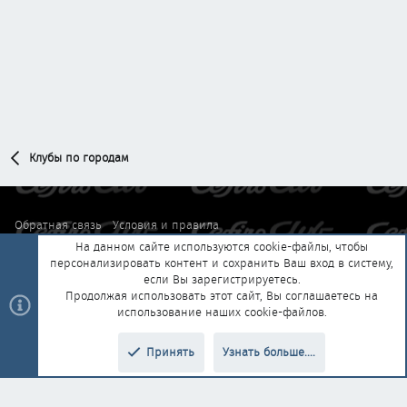
Клубы по городам
Обратная связь
Условия и правила
На данном сайте используются cookie-файлы, чтобы
Политика конфиденциальности
Помощь
Главная
R
персонализировать контент и сохранить Ваш вход в систему,
S
S
если Вы зарегистрируетесь.
Продолжая использовать этот сайт, Вы соглашаетесь на
®
Community platform by XenForo
© 2010-2025 XenForo Ltd.
|
Style and
использование наших cookie-файлов.
®
add-ons by ThemeHouse
Перевод от Jumuro
Принять
Узнать больше....
Верх
Низ